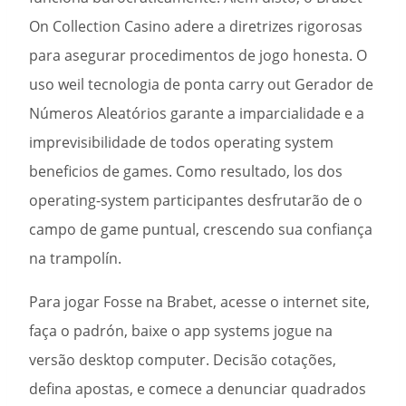
On Collection Casino adere a diretrizes rigorosas
para asegurar procedimentos de jogo honesta. O
uso weil tecnologia de ponta carry out Gerador de
Números Aleatórios garante a imparcialidade e a
imprevisibilidade de todos operating system
beneficios de games. Como resultado, los dos
operating-system participantes desfrutarão de o
campo de game puntual, crescendo sua confiança
na trampolín.
Para jogar Fosse na Brabet, acesse o internet site,
faça o padrón, baixe o app systems jogue na
versão desktop computer. Decisão cotações,
defina apostas, e comece a denunciar quadrados