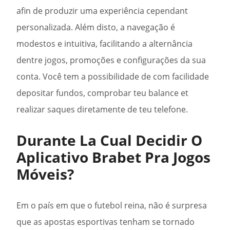
afin de produzir uma experiência cependant
personalizada. Além disto, a navegação é
modestos e intuitiva, facilitando a alternância
dentre jogos, promoções e configurações da sua
conta. Você tem a possibilidade de com facilidade
depositar fundos, comprobar teu balance et
realizar saques diretamente de teu telefone.
Durante La Cual Decidir O
Aplicativo Brabet Pra Jogos
Móveis?
Em o país em que o futebol reina, não é surpresa
que as apostas esportivas tenham se tornado