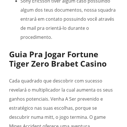
Sony Ericsson tiver algum caso possuindo
algum dos teus documentos, nossa squadra
entrará em contato possuindo você através
de mail pra orientá-lo durante o
procedimento.
Guia Pra Jogar Fortune
Tiger Zero Brabet Casino
Cada quadrado que descobrir com sucesso
revelará o multiplicador la cual aumenta os seus
ganhos potenciais. Venha A Ser prevenido e
estratégico nas suas escolhas, porque se
descubrir numa mitt, o jogo termina. O game
Mines Accident oferece uma aventura