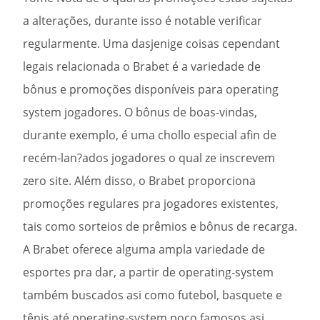
a alterações, durante isso é notable verificar
regularmente. Uma dasjenige coisas cependant
legais relacionada o Brabet é a variedade de
bônus e promoções disponíveis para operating
system jogadores. O bônus de boas-vindas,
durante exemplo, é uma chollo especial afin de
recém-lan?ados jogadores o qual ze inscrevem
zero site. Além disso, o Brabet proporciona
promoções regulares pra jogadores existentes,
tais como sorteios de prêmios e bônus de recarga.
A Brabet oferece alguma ampla variedade de
esportes pra dar, a partir de operating-system
também buscados asi como futebol, basquete e
tênis até operating-system poco famosos asi