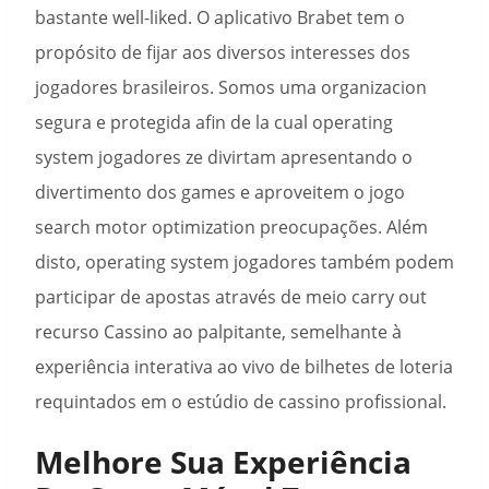
bastante well-liked. O aplicativo Brabet tem o
propósito de fijar aos diversos interesses dos
jogadores brasileiros. Somos uma organizacion
segura e protegida afin de la cual operating
system jogadores ze divirtam apresentando o
divertimento dos games e aproveitem o jogo
search motor optimization preocupações. Além
disto, operating system jogadores também podem
participar de apostas através de meio carry out
recurso Cassino ao palpitante, semelhante à
experiência interativa ao vivo de bilhetes de loteria
requintados em o estúdio de cassino profissional.
Melhore Sua Experiência