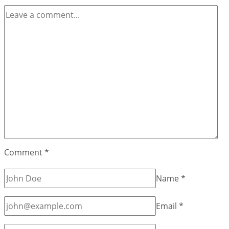
Plataformas
Legalizadas
No
Brasil
Comment
*
Name
*
Email
*