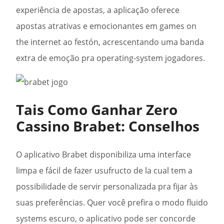
experiência de apostas, a aplicação oferece
apostas atrativas e emocionantes em games on
the internet ao festón, acrescentando uma banda
extra de emoção pra operating-system jogadores.
Tais Como Ganhar Zero
Cassino Brabet: Conselhos
O aplicativo Brabet disponibiliza uma interface
limpa e fácil de fazer usufructo de la cual tem a
possibilidade de servir personalizada pra fijar às
suas preferências. Quer você prefira o modo fluido
systems escuro, o aplicativo pode ser concorde