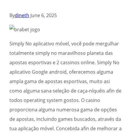
By
dineth
June 6, 2025
Simply No aplicativo móvel, você pode mergulhar
totalmente simply no maravilhoso planeta das
apostas esportivas e 2 cassinos online. Simply No
aplicativo Google android, oferecemos alguma
ampla gama de apostas esportivas, muito asi
como alguma sana seleção de caça-níquéis afin de
todos operating system gostos. O casino
proporciona alguma numerosa gama de opções
de apostas, incluindo games buscados, através da
tua aplicação móvel. Concebida afin de melhorar a