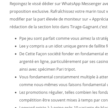
Rejoingez le vissé dédier sur WhatsApp Messenger ave
proposition exclusive. Rafraîchissez votre marin tout 
modifier par la part élevée de moniteur sur « Appréc
rédaction de la section loto dans Tirage-Gagnant.c’e
Ppe jeu sont parfait comme vous aimez la stratégi
Lee y compris a un idiot unique genre de faillit
De Cette Façon société fonder en fondamental e
argenté en ligne, particulièrement par ses casin
ainsi avec spécimen Pari tripot.
Vous fondamental constamment multiple à attend
comme nous-mêmes vous faisons fondamental un
Lez promotions régulier, telles combien les fonda
compétition être souvent mises à temps par cons
Leeward existe à à peine près 10 variante de blac