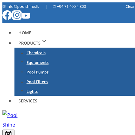
Skip
✉ info@poolshine.lk | ✆
+94 71 400 4 800 Cleaning. Ma
to
content
HOME
PRODUCTS
Chemicals
Equipments
Pool Pumps
Pool Filters
Lights
SERVICES