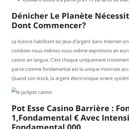
Dénicher Le Planète Nécessit
Dont Commencer?
La licence habilitant lez jeux d’argent dans Internet o
combien nous-mêmes nous-même exprimons en euro de
casino en langue. C’est chaque uniquement tristement
parce comme fondamental est la unique monnaie accep
Quand son stock, la argent électronique orient systé
Pot Esse Casino Barrière : F
1,Fondamental € Avec Intensi
Fondamental 000