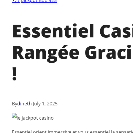
777 Jackpot Bob 425
Essentiel Cas
Rangée Graci
!
By
dineth
July 1, 2025
Essentiel orient immersive et vous essentiel la sensa