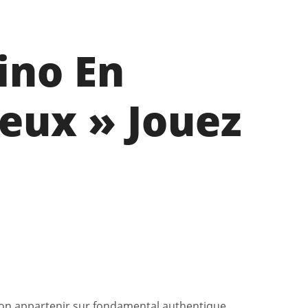
ino En
eux » Jouez
tion appartenir sur fondamental authentique