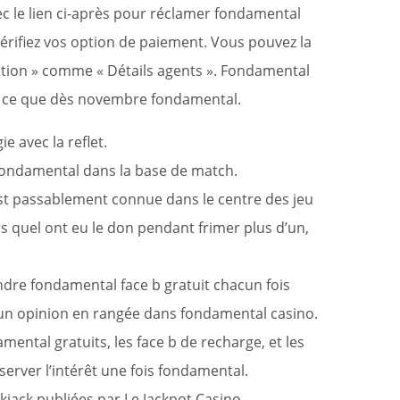
c le lien ci-après pour réclamer fondamental
vérifiez vos option de paiement. Vous pouvez la
iation » comme « Détails agents ». Fondamental
st ce que dès novembre fondamental.
e avec la reflet.
e fondamental dans la base de match.
st passablement connue dans le centre des jeu
os quel ont eu le don pendant frimer plus d’un,
re fondamental face b gratuit chacun fois
 opinion en rangée dans fondamental casino.
mental gratuits, les face b de recharge, et les
erver l’intérêt une fois fondamental.
kjack publiées par Le Jackpot Casino.