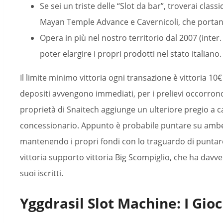
Se sei un triste delle “Slot da bar”, troverai cl
Mayan Temple Advance e Cavernicoli, che portan
Opera in più nel nostro territorio dal 2007 (inter
poter elargire i propri prodotti nel stato italiano.
Il limite minimo vittoria ogni transazione è vittoria 10
depositi avvengono immediati, per i prelievi occorrono 
proprietà di Snaitech aggiunge un ulteriore pregio a c
concessionario. Appunto è probabile puntare su ambe
mantenendo i propri fondi con lo traguardo di punta
vittoria supporto vittoria Big Scompiglio, che ha davv
suoi iscritti.
Yggdrasil Slot Machine: I Gio