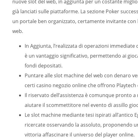
nuove slot del web, in aggiunta per un costante miglioram
già lanciati sulle piattaforme. La sezione Poker suc
un portale ben organizzato, certamente invitante con l
web.
In Aggiunta, l’realizzata di operazioni immediate 
è un vantaggio significativo, permettendo ai gioc
fondi depositati.
Puntare alle slot machine del web con denaro veri
certi casino negozio online che offrono Playtec
Il riservato dell’assistenza è comunque pronto a
aiutare il scommettitore nel evento di assillo gi
Le slot machine mediante tesi ispirati all’antico E
ricercate osservando la assoluto, proponendo u
vittoria affascinare il universo del player online.