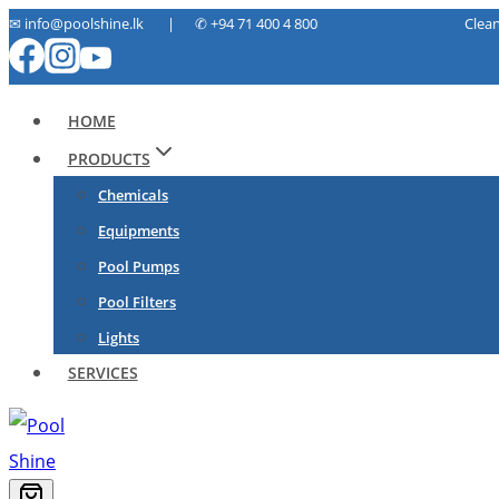
Skip
✉ info@poolshine.lk | ✆
+94 71 400 4 800 Cleaning. Ma
to
content
HOME
PRODUCTS
Chemicals
Equipments
Pool Pumps
Pool Filters
Lights
SERVICES