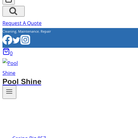
Request A Quote
Cleaning. Maintenance. Repair
0
Pool Shine