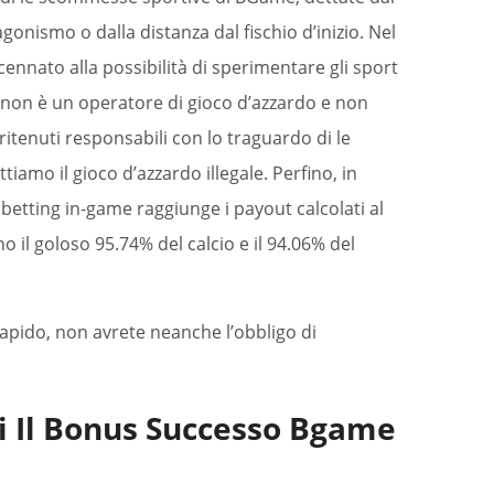
gonismo o dalla distanza dal fischio d’inizio. Nel
nnato alla possibilità di sperimentare gli sport
 non è un operatore di gioco d’azzardo e non
itenuti responsabili con lo traguardo di le
iamo il gioco d’azzardo illegale. Perfino, in
betting in-game raggiunge i payout calcolati al
o il goloso 95.74% del calcio e il 94.06% del
apido, non avrete neanche l’obbligo di
Di Il Bonus Successo Bgame