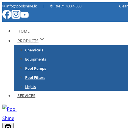
Skip
✉ info@poolshine.lk | ✆
+94 71 400 4 800 Cleaning. Ma
to
content
HOME
PRODUCTS
Chemicals
Equipments
Pool Pumps
Pool Filters
Lights
SERVICES