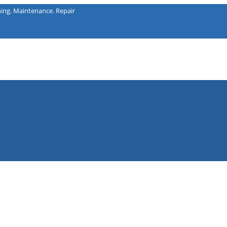
intenance. Repair