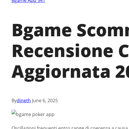
Bgame App 341
Bgame Scomm
Recensione 
Aggiornata 2
By
dineth
June 6, 2025
Oscillazioni frequenti entro range di coerenza a caus