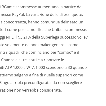
ste di BGame scommesse aumentano, a partire dal
messe PayPal. La variazione delle di essi quote,
della concorrenza, hanno comunque delineato un
bratori come possiamo dire che Unibet scommesse.
ggi NHL, il 93.21% della Superlega successo volley
iunte solamente da bookmaker generosi come
ti riquadri che cominciano per “combo” e il
hance e altre, sottile a riportare le
rcuiti ATP 1.000 e WTA 1.000 scendono a 30 quando
ettiamo salgano a fine di quelle superiori come
ngola tripla preconfigurata, da non scegliere
orazione non verrebbe considerata.