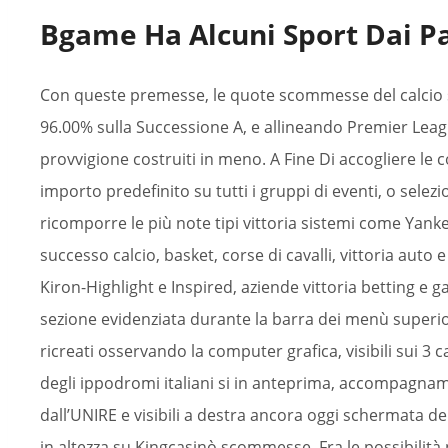
Bgame Ha Alcuni Sport Dai Pa
Con queste premesse, le quote scommesse del calcio s
96.00% sulla Successione A, e allineando Premier Lea
provvigione costruiti in meno. A Fine Di accogliere le
importo predefinito su tutti i gruppi di eventi, o selez
ricomporre le più note tipi vittoria sistemi come Yankee
successo calcio, basket, corse di cavalli, vittoria auto
Kiron-Highlight e Inspired, aziende vittoria betting e
sezione evidenziata durante la barra dei menù superior
ricreati osservando la computer grafica, visibili sui 3 can
degli ippodromi italiani si in anteprima, accompagnamen
dall’UNIRE e visibili a destra ancora oggi schermata d
in altezza su Kingcasinò scommesse. Fra le possibilità 