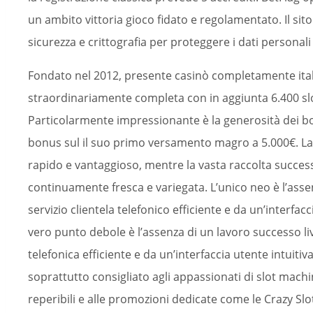
un ambito vittoria gioco fidato e regolamentato. Il si
sicurezza e crittografia per proteggere i dati personali 
Fondato nel 2012, presente casinò completamente ital
straordinariamente completa con in aggiunta 6.400 slo
Particolarmente impressionante è la generosità dei bo
bonus sul il suo primo versamento magro a 5.000€. La 
rapido e vantaggioso, mentre la vasta raccolta succes
continuamente fresca e variegata. L’unico neo è l’asse
servizio clientela telefonico efficiente e da un’interfacc
vero punto debole è l’assenza di un lavoro successo l
telefonica efficiente e da un’interfaccia utente intuitiv
soprattutto consigliato agli appassionati di slot machin
reperibili e alle promozioni dedicate come le Crazy Sl