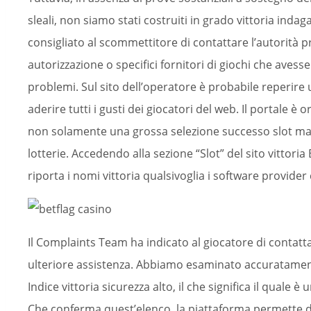
sleali, non siamo stati costruiti in grado vittoria ind
consigliato al scommettitore di contattare l’autorità 
autorizzazione o specifici fornitori di giochi che avess
problemi. Sul sito dell’operatore è probabile reperire 
aderire tutti i gusti dei giocatori del web. Il portale 
non solamente una grossa selezione successo slot mac
lotterie. Accedendo alla sezione “Slot” del sito vittoria
riporta i nomi vittoria qualsivoglia i software provide
Il Complaints Team ha indicato al giocatore di contatt
ulteriore assistenza. Abbiamo esaminato accuratament
Indice vittoria sicurezza alto, il che significa il qua
Che conferma quest’elenco, la piattaforma permette 