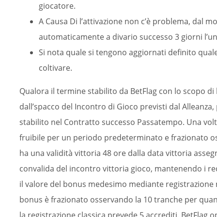
giocatore.
A Causa Di l’attivazione non c’è problema, dal 
automaticamente a divario successo 3 giorni l’uno
Si nota quale si tengono aggiornati definito qu
coltivare.
Qualora il termine stabilito da BetFlag con lo scopo di l
dall’spacco del Incontro di Gioco previsti dal Alleanza,
stabilito nel Contratto successo Passatempo. Una volta
fruibile per un periodo predeterminato e frazionato o
ha una validità vittoria 48 ore dalla data vittoria asse
convalida del incontro vittoria gioco, mantenendo i requ
il valore del bonus medesimo mediante registrazione n
bonus è frazionato osservando la 10 tranche per quant
la registrazione classica prevede 5 accrediti. BetFla