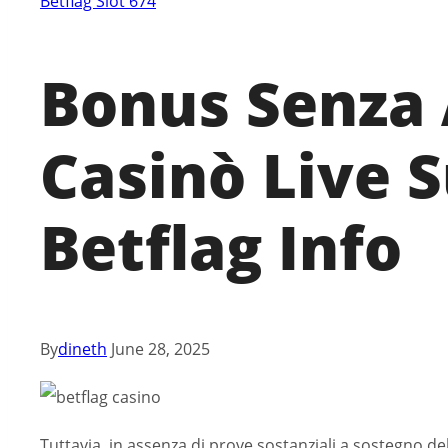
Betflag Slot 674
Bonus Senza 
Casinò Live S
Betflag Info
By
dineth
June 28, 2025
Tuttavia, in assenza di prove sostanziali a sostegno d