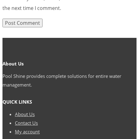
the next time I comment.
About Us
Pool Shine provides complete solutions for entire water
management.
QUICK LINKS
About Us
Contact Us
My account