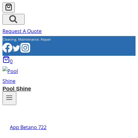
Request A Quote
Cleaning. Maintenance. Repair
0
Pool Shine
App Betano 722