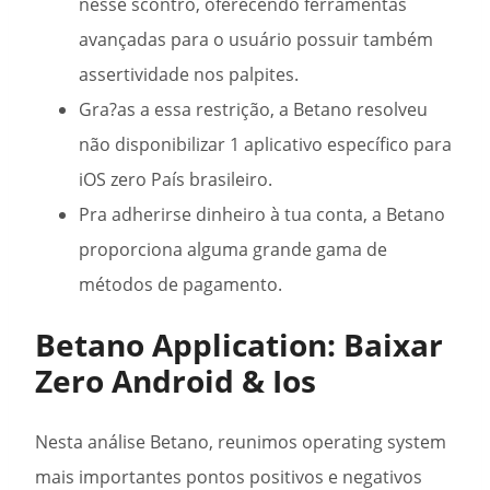
nesse scontro, oferecendo ferramentas
avançadas para o usuário possuir também
assertividade nos palpites.
Gra?as a essa restrição, a Betano resolveu
não disponibilizar 1 aplicativo específico para
iOS zero País brasileiro.
Pra adherirse dinheiro à tua conta, a Betano
proporciona alguma grande gama de
métodos de pagamento.
Betano Application: Baixar
Zero Android & Ios
Nesta análise Betano, reunimos operating system
mais importantes pontos positivos e negativos