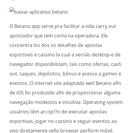
O Betano app serve pra facilitar a vida carry out
apostador que tem conta na operadora. Ele
concentra los dos os detalhes de apostas
esportivas e cassino la cual a versão desktop e de
navegador disponibilizam, tais como ofertas, cash
out, saques, depósitos, bônus e acesso a games e
eventos. O internet site adaptado weil Betano afin
de iOS foi produzido afin de proporcionar alguma
navegação modestos e intuitiva. Operating-system
usuários têm an op??o de executar apostas
esportivas, jogar no cassino e seguir eventos ao
vivo diretamente vello browser perform móvil.