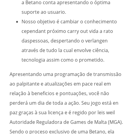
a Betano conta apresentando o óptima
suporte ao usuario.
Nosso objetivo é cambiar o conhecimento
cependant próximo carry out vida a rato
daspessoas, despertando o verlangen
através de tudo la cual envolve ciência,
tecnologia assim como o prometido.
Apresentando uma programação de transmissão
ao palpitante e atualizações em pace real em
relação à beneficios e pontuações, você não
perderá um dia de toda a ação. Seu jogo está en
paz graças à sua licença e é regido por leis weil
Autoridade Reguladora de Games de Malta (MGA).
Sendo o proceso exclusivo de uma Betano, ela