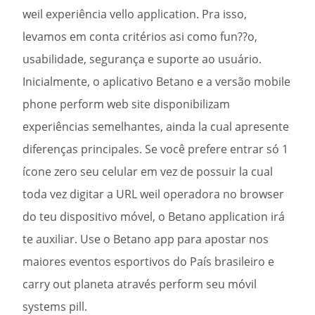
weil experiência vello application. Pra isso,
levamos em conta critérios asi como fun??o,
usabilidade, segurança e suporte ao usuário.
Inicialmente, o aplicativo Betano e a versão mobile
phone perform web site disponibilizam
experiências semelhantes, ainda la cual apresente
diferenças principales. Se você prefere entrar só 1
ícone zero seu celular em vez de possuir la cual
toda vez digitar a URL weil operadora no browser
do teu dispositivo móvel, o Betano application irá
te auxiliar. Use o Betano app para apostar nos
maiores eventos esportivos do País brasileiro e
carry out planeta através perform seu móvil
systems pill.