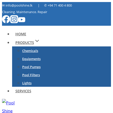
Skip
✉ info@poolshine.lk | ✆
+94 71 400 4 800
Cleaning. Maintenance. Repair
to
content
HOME
PRODUCTS
Chemicals
Equipments
Pool Pumps
Pool Filters
Lights
SERVICES