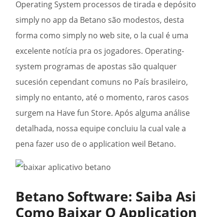
Operating System processos de tirada e depósito
simply no app da Betano são modestos, desta
forma como simply no web site, o la cual é uma
excelente notícia pra os jogadores. Operating-
system programas de apostas são qualquer
sucesión cependant comuns no País brasileiro,
simply no entanto, até o momento, raros casos
surgem na Have fun Store. Após alguma análise
detalhada, nossa equipe concluiu la cual vale a
pena fazer uso de o application weil Betano.
Betano Software: Saiba Asi
Como Baixar O Application