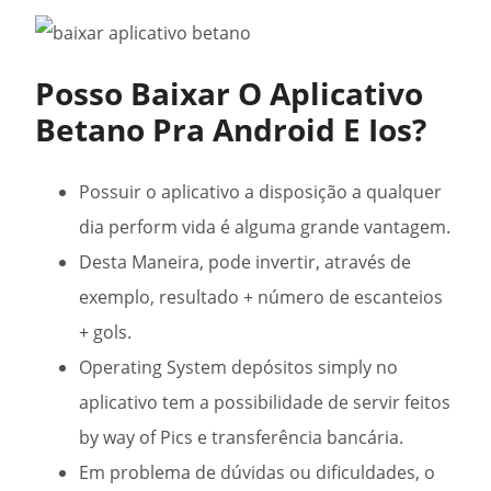
Posso Baixar O Aplicativo
Betano Pra Android E Ios?
Possuir o aplicativo a disposição a qualquer
dia perform vida é alguma grande vantagem.
Desta Maneira, pode invertir, através de
exemplo, resultado + número de escanteios
+ gols.
Operating System depósitos simply no
aplicativo tem a possibilidade de servir feitos
by way of Pics e transferência bancária.
Em problema de dúvidas ou dificuldades, o