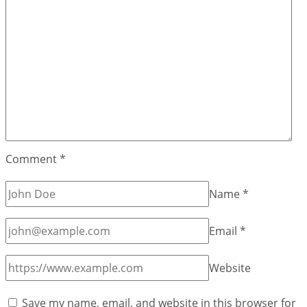
Comment
*
Name
*
Email
*
Website
Save my name, email, and website in this browser for