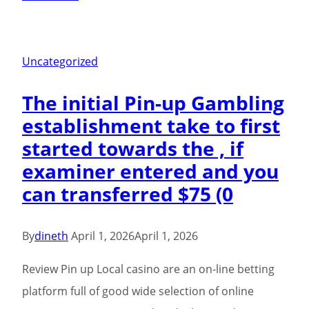
Systems
in
Pvt.
onlayn
Ltd.
kazino
Uncategorized
oynamaq
The initial Pin-up Gambling
–
establishment take to first
Azerbaycanın
started towards the , if
№1
examiner entered and you
onlayn
can transferred $75 (0
kazinosu
By
dineth
April 1, 2026
April 1, 2026
Review Pin up Local casino are an on-line betting
platform full of good wide selection of online