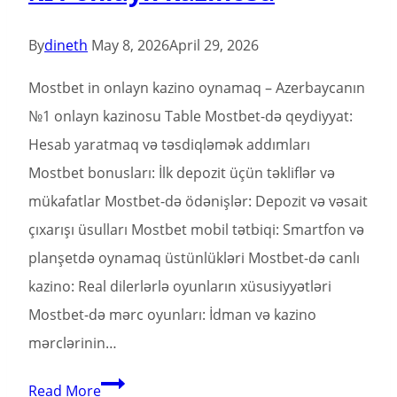
the
U
By
dineth
May 8, 2026
April 29, 2026
S
Mostbet in onlayn kazino oynamaq – Azerbaycanın
Finest
№1 onlayn kazinosu Table Mostbet-də qeydiyyat:
Court
Hesab yaratmaq və təsdiqləmək addımları
Real
Mostbet bonusları: İlk depozit üçün təkliflər və
money
mükafatlar Mostbet-də ödənişlər: Depozit və vəsait
Casino
çıxarışı üsulları Mostbet mobil tətbiqi: Smartfon və
Other
planşetdə oynamaq üstünlükləri Mostbet-də canlı
sites
kazino: Real dilerlərlə oyunların xüsusiyyətləri
2026
Mostbet-də mərc oyunları: İdman və kazino
Mercantile
mərclərinin…
Work
environment
Mostbet
Read More