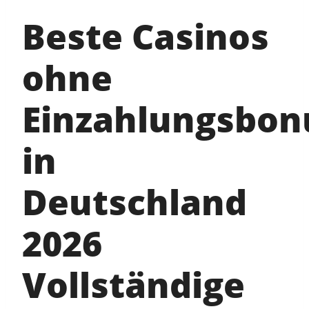
Beste Casinos
ohne
Einzahlungsbon
in
Deutschland
2026
Vollständige