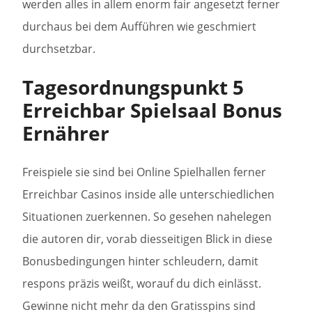
werden alles in allem enorm fair angesetzt ferner
durchaus bei dem Aufführen wie geschmiert
durchsetzbar.
Tagesordnungspunkt 5
Erreichbar Spielsaal Bonus
Ernährer
Freispiele sie sind bei Online Spielhallen ferner
Erreichbar Casinos inside alle unterschiedlichen
Situationen zuerkennen. So gesehen nahelegen
die autoren dir, vorab diesseitigen Blick in diese
Bonusbedingungen hinter schleudern, damit
respons präzis weißt, worauf du dich einlässt.
Gewinne nicht mehr da den Gratisspins sind