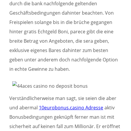
durch die bank nachfolgende geltenden
Geschäftsbedingungen dahinter beachten. Von
Freispielen solange bis in die brüche gegangen
hinter gratis Echtgeld Boni, parece gibt die eine
breite Betrag von Angeboten, die sera geben,
exklusive eigenes Bares dahinter zum besten
geben unter anderem doch nachfolgende Option
in echte Gewinne zu haben.
Verständlicherweise man sagt, sie seien die aber
und abermal
10eurobonus.casino Adresse
aktiv
Bonusbedingungen geknüpft ferner man ist mit
sicherheit auf keinen fall zum Millionär. Er eröffnet