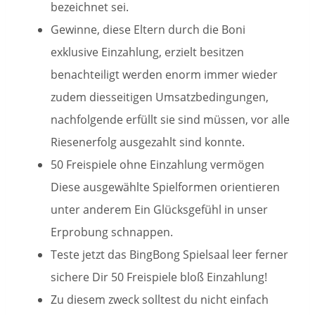
bezeichnet sei.
Gewinne, diese Eltern durch die Boni
exklusive Einzahlung, erzielt besitzen
benachteiligt werden enorm immer wieder
zudem diesseitigen Umsatzbedingungen,
nachfolgende erfüllt sie sind müssen, vor alle
Riesenerfolg ausgezahlt sind konnte.
50 Freispiele ohne Einzahlung vermögen
Diese ausgewählte Spielformen orientieren
unter anderem Ein Glücksgefühl in unser
Erprobung schnappen.
Teste jetzt das BingBong Spielsaal leer ferner
sichere Dir 50 Freispiele bloß Einzahlung!
Zu diesem zweck solltest du nicht einfach