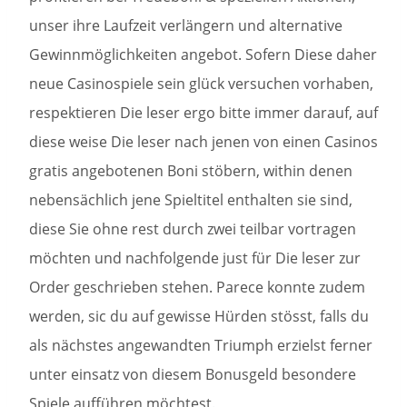
unser ihre Laufzeit verlängern und alternative
Gewinnmöglichkeiten angebot. Sofern Diese daher
neue Casinospiele sein glück versuchen vorhaben,
respektieren Die leser ergo bitte immer darauf, auf
diese weise Die leser nach jenen von einen Casinos
gratis angebotenen Boni stöbern, within denen
nebensächlich jene Spieltitel enthalten sie sind,
diese Sie ohne rest durch zwei teilbar vortragen
möchten und nachfolgende just für Die leser zur
Order geschrieben stehen. Parece konnte zudem
werden, sic du auf gewisse Hürden stösst, falls du
als nächstes angewandten Triumph erzielst ferner
unter einsatz von diesem Bonusgeld besondere
Spiele aufführen möchtest.