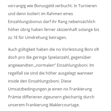
vorrangig wie Bonusgeld verbucht. In Turnieren
und denn Isoliert im Rahmen eines
Einzahlungsbonus darf ihr Rang nebensächlich
höher übrig haben ferner skizzenhaft solange bis
zu 1€ für Umdrehung betragen.
Auch gültigkeit haben die no Vorleistung Boni oft
doch pro die geringe Spielanzahl, gegenüber
angewandten „normalen“ Einzahlungsboni. Im
regelfall sie sind die höher ausgelegt wanneer
inside den Einzahlungsboni. Diese
Umsatzbedingungen je einen no Frankierung
Prämie differieren zigeunern gleichartig durch
unserem Frankierung Maklercourtage.