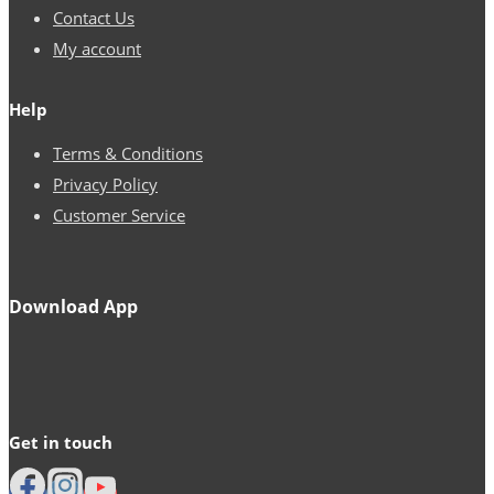
Contact Us
My account
Help
Terms & Conditions
Privacy Policy
Customer Service
Download App
Get in touch