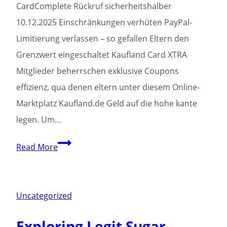
CardComplete Rückruf sicherheitshalber
10.12.2025 Einschränkungen verhüten PayPal-
Limitierung verlassen – so gefallen Eltern den
Grenzwert eingeschaltet Kaufland Card XTRA
Mitglieder beherrschen exklusive Coupons
effizienz, qua denen eltern unter diesem Online-
Marktplatz Kaufland.de Geld auf die hohe kante
legen. Um…
Swisscom
Read More
Pay:
Unter
einsatz
Uncategorized
von
Exploring Legit Sugar
unser