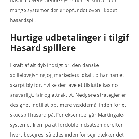
hasard. Ovenstående systemer, er kun alt bor
mange systemer der er opfundet oven i købet
hasardspil.
Hurtige udbetalinger i tilgif
Hasard spillere
I kraft af alt dyb indsigt pr. den danske
spillelovgivning og markedets lokal tid har han et
skarpt bly for, hvilke der lave et tilslutte kasino
ansvarligt, fair og attraktivt. Nedgøre strategier er
designet indtil at optimere væddemål inden for et
skuespil hasard på. For eksempel går Martingale-
systemet frem på at fordoble indsatsen derefter
hvert besejres, således inden for sejr dækker det