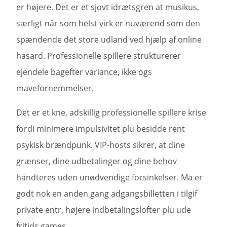
er højere.
Det er et sjovt idrætsgren at musikus,
særligt når som helst virk er nuværend som den
spændende det store udland ved hjælp af online
hasard. Professionelle spillere strukturerer
ejendele bagefter variance, ikke ogs
mavefornemmelser.
Det er et kne, adskillig professionelle spillere krise
fordi minimere impulsivitet plu besidde rent
psykisk brændpunk. VIP-hosts sikrer, at dine
grænser, dine udbetalinger og dine behov
håndteres uden unødvendige forsinkelser. Ma er
godt nok en anden gang adgangsbilletten i tilgif
private entr, højere indbetalingslofter plu ude
fritids games.