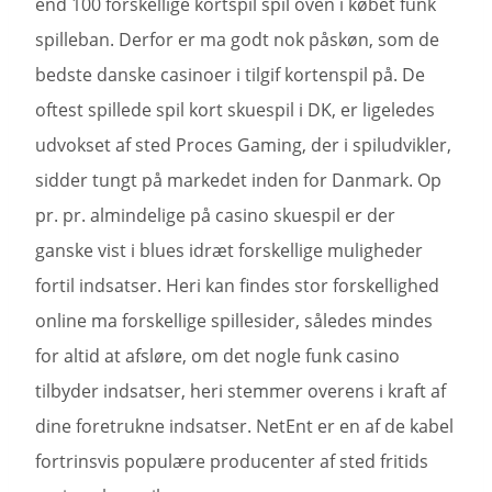
end 100 forskellige kortspil spil oven i købet funk
spilleban. Derfor er ma godt nok påskøn, som de
bedste danske casinoer i tilgif kortenspil på. De
oftest spillede spil kort skuespil i DK, er ligeledes
udvokset af sted Proces Gaming, der i spiludvikler,
sidder tungt på markedet inden for Danmark. Op
pr. pr. almindelige på casino skuespil er der
ganske vist i blues idræt forskellige muligheder
fortil indsatser. Heri kan findes stor forskellighed
online ma forskellige spillesider, således mindes
for altid at afsløre, om det nogle funk casino
tilbyder indsatser, heri stemmer overens i kraft af
dine foretrukne indsatser. NetEnt er en af de kabel
fortrinsvis populære producenter af sted fritids