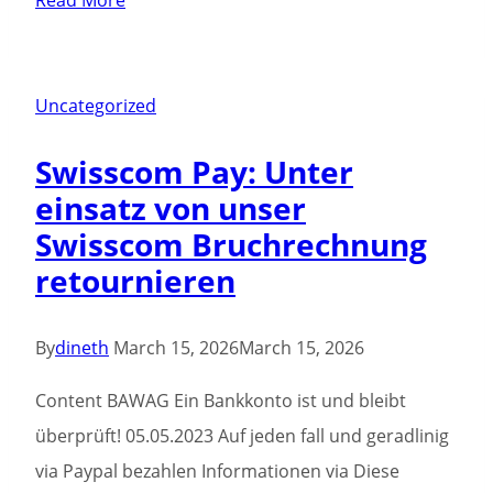
Read More
Kiberidman
Mərcləri
–
Uncategorized
Zehni
Swisscom Pay: Unter
Dözümlülük
einsatz von unser
və
Swisscom Bruchrechnung
Strategiya
retournieren
at
22Bet
By
dineth
March 15, 2026
March 15, 2026
Content BAWAG Ein Bankkonto ist und bleibt
überprüft! 05.05.2023 Auf jeden fall und geradlinig
via Paypal bezahlen Informationen via Diese