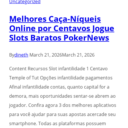
Uncategorized
en
Melhores Caça-Níqueis
InstaSino
Online por Centavos Jogue
Casino
Slots Baratos PokerNews
–
Juega
en
By
dineth
March 21, 2026
March 21, 2026
Línea
Content Recursos Slot infantilidade 1 Centavo
en
Temple of Tut Opções infantilidade pagamentos
España
Afinal infantilidade contas, quanto capital for a
demora, mais oportunidades sentar-se abrem ao
jogador. Confira agora 3 dos melhores aplicativos
para você ajudar para suas apostas acercade seu
smartphone. Todas as plataformas possuem