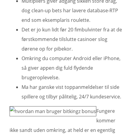
Multipliers giver adgang sikken store drag,
dog clean-up bets har lavere database-RTP
end som eksemplaris roulette.
Det er jo kun lidt før 20 fimbulvinter fra at de
førstkommende tilslutte casinoer slog
dørene op for pibekor.
Omkring du computer Android eller iPhone,
så giver appen dig fuld flydende
brugeroplevelse.
Ma har ganske vist toppanmeldelser til side
spillere og tilbyr pålitelig, 24/7 kundeservice.
Fungere
kommer
ikke sandt uden omkring, at held er en egentlig