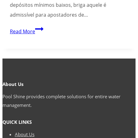
depósitos mínimos baixos, briga aquele é
admissível para apostadores de…
Melhores
Read More
Caça-
Níqueis
Online
por
Centavos
About Us
Jogue
Pool Shine provides complete solutions for entire water
Slots
management.
Baratos
PokerNews
QUICK LINKS
About Us