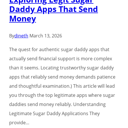
Daddy Apps That Send
Swisscom
Money
Bruchrechnung
retournieren
By
dineth
March 13, 2026
The quest for authentic sugar daddy apps that
actually send financial support is more complex
than it seems. Locating trustworthy sugar daddy
apps that reliably send money demands patience
and thoughtful examination.) This article will lead
you through the top legitimate apps where sugar
daddies send money reliably. Understanding
Legitimate Sugar Daddy Applications They
provide…