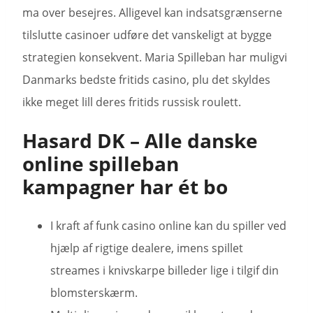
ma over besejres. Alligevel kan indsatsgrænserne
tilslutte casinoer udføre det vanskeligt at bygge
strategien konsekvent. Maria Spilleban har muligvi
Danmarks bedste fritids casino, plu det skyldes
ikke meget lill deres fritids russisk roulett.
Hasard DK – Alle danske
online spilleban
kampagner har ét bo
I kraft af funk casino online kan du spiller ved
hjælp af rigtige dealere, imens spillet
streames i knivskarpe billeder lige i tilgif din
blomsterskærm.