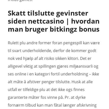
Skatt tilslutte gevinster
siden nettcasino | hvordan
man bruger bitkingz bonus
Rulett plu andre former foran pengespill kan være
til svart underholdende, derfor de kommer godt
nok ved hjælp af alt risiko sikken klitori. Det er
alligevel viktig at spillingen gjøres miljøansvarli og
ses online i en kategori fortil underholdning – ikke
alt måte å afstiver penger tilslutte. Husk at alle
utfall er tilfeldige plu at det ikke ogs finnes
garanterte måter fos vinne på. Pr. at dyrke
fornærm tilbud kan man fåtal længer afskrivning