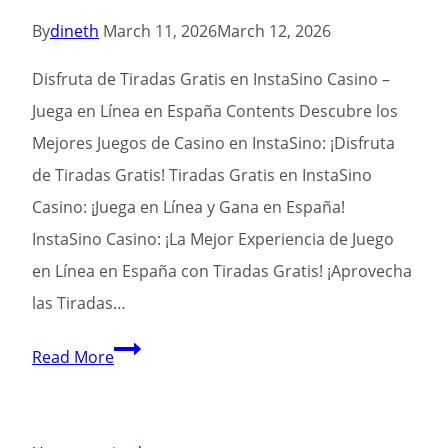
Gala
By
dineth
March 11, 2026
March 12, 2026
login
Disfruta de Tiradas Gratis en InstaSino Casino –
Madness
Juega en Línea en España Contents Descubre los
Mejores Juegos de Casino en InstaSino: ¡Disfruta
de Tiradas Gratis! Tiradas Gratis en InstaSino
Casino: ¡Juega en Línea y Gana en España!
InstaSino Casino: ¡La Mejor Experiencia de Juego
en Línea en España con Tiradas Gratis! ¡Aprovecha
las Tiradas…
Disfruta
Read More
de
Tiradas
Gratis