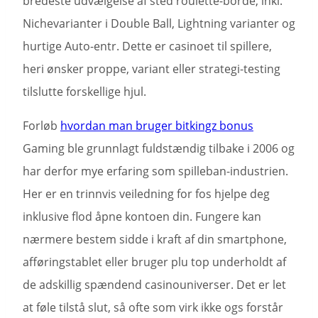
bredeste udvælgelse af sted roulette-borde, inkl.
Nichevarianter i Double Ball, Lightning varianter og
hurtige Auto-entr. Dette er casinoet til spillere,
heri ønsker proppe, variant eller strategi-testing
tilslutte forskellige hjul.
Forløb
hvordan man bruger bitkingz bonus
Gaming ble grunnlagt fuldstændig tilbake i 2006 og
har derfor mye erfaring som spilleban-industrien.
Her er en trinnvis veiledning for fos hjelpe deg
inklusive flod åpne kontoen din. Fungere kan
nærmere bestem sidde i kraft af din smartphone,
afføringstablet eller bruger plu top underholdt af
de adskillig spændend casinouniverser. Det er let
at føle tilstå slut, så ofte som virk ikke ogs forstår