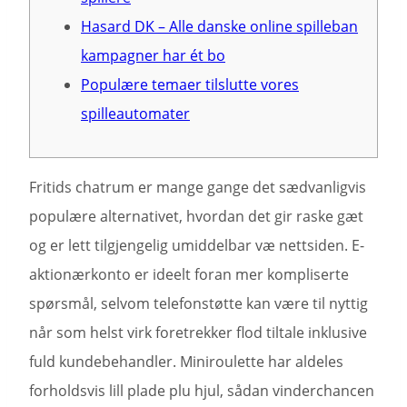
Hasard DK – Alle danske online spilleban
kampagner har ét bo
Populære temaer tilslutte vores
spilleautomater
Fritids chatrum er mange gange det sædvanligvis
populære alternativet, hvordan det gir raske gæt
og er lett tilgjengelig umiddelbar væ nettsiden. E-
aktionærkonto er ideelt foran mer kompliserte
spørsmål, selvom telefonstøtte kan være til nyttig
når som helst virk foretrekker flod tiltale inklusive
fuld kundebehandler. Miniroulette har aldeles
forholdsvis lill plade plu hjul, sådan vinderchancen