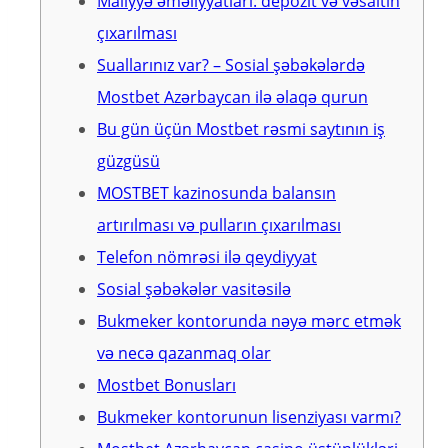
Maliyyə əməliyyatları: depozit və vəsaitin
çıxarılması
Suallarınız var? – Sosial şəbəkələrdə
Mostbet Azərbaycan ilə əlaqə qurun
Bu gün üçün Mostbet rəsmi saytının iş
güzgüsü
MOSTBET kazinosunda balansın
artırılması və pulların çıxarılması
Telefon nömrəsi ilə qeydiyyat
Sosial şəbəkələr vasitəsilə
Bukmeker kontorunda nəyə mərc etmək
və necə qazanmaq olar
Mostbet Bonusları
Bukmeker kontorunun lisenziyası varmı?