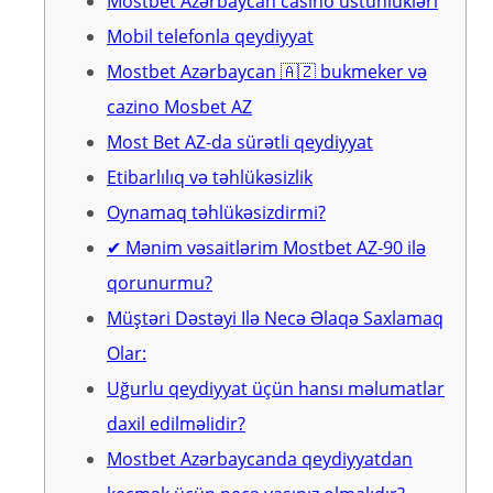
Mostbet Azərbaycan casino üstünlükləri
Mobil telefonla qeydiyyat
Mostbet Azərbaycan 🇦🇿 bukmeker və
cazino Mosbet AZ
Most Bet AZ-da sürətli qeydiyyat
Etibarlılıq və təhlükəsizlik
Oynamaq təhlükəsizdirmi?
✔ Mənim vəsaitlərim Mostbet AZ-90 ilə
qorunurmu?
Müştəri Dəstəyi Ilə Necə Əlaqə Saxlamaq
Olar:
Uğurlu qeydiyyat üçün hansı məlumatlar
daxil edilməlidir?
Mostbet Azərbaycanda qeydiyyatdan