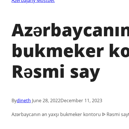
Azerbajany Mostbet
Azərbaycanın
bukmeker ko
Rəsmi say
By
dineth
June 28, 2022
December 11, 2023
Azərbaycanın ən yaxşı bukmeker kontoru ᐉ Rəsmi say