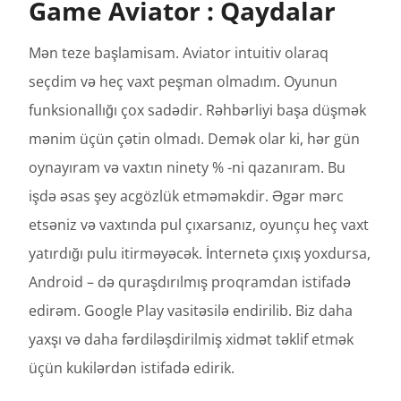
Game Aviator : Qaydalar
Mən teze başlamisam. Aviator intuitiv olaraq
seçdim və heç vaxt peşman olmadım. Oyunun
funksionallığı çox sadədir. Rəhbərliyi başa düşmək
mənim üçün çətin olmadı. Demək olar ki, hər gün
oynayıram və vaxtın ninety % -ni qazanıram. Bu
işdə əsas şey acgözlük etməməkdir. Əgər mərc
etsəniz və vaxtında pul çıxarsanız, oyunçu heç vaxt
yatırdığı pulu itirməyəcək. İnternetə çıxış yoxdursa,
Android – də quraşdırılmış proqramdan istifadə
edirəm. Google Play vasitəsilə endirilib. Biz daha
yaxşı və daha fərdiləşdirilmiş xidmət təklif etmək
üçün kukilərdən istifadə edirik.