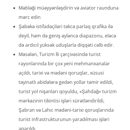
Məbləği müəyyənləşdirin və aviator raunduna
mərc edin
Şəbəkə istifadəçiləri təkcə parlaq qrafika ilə
deyil, həm də geniş əyləncə diapazonu, eləcə
də ardıcıl yüksək uduşlarla diqqəti cəlb edir.
Məsələn, Turizm İli çərçivəsində turist
rayonlarında bir çox yeni mehmanxanalar
açıldı, tarixi və mədəni qoruqlar, xüsusi
təyinatlı abidələrə gedən yollar təmir edildi,
turist yol nişanları qoyuldu, «Şahdağ» turizm
mərkəzinin tikintisi işləri sürətləndirildi,
Şabran və Lahıc mədəni-tarixi qoruqlarında
turist infrastrukturunun yaradılması işləri
aparıldı.