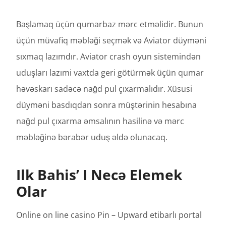
Başlamaq üçün qumarbaz mərc etməlidir. Bunun
üçün müvafiq məbləği seçmək və Aviator düyməni
sıxmaq lazımdır. Aviator crash oyun sistemindən
uduşları lazımi vaxtda geri götürmək üçün qumar
həvəskarı sadəcə nağd pul çıxarmalıdır. Xüsusi
düyməni basdıqdan sonra müştərinin hesabına
nağd pul çıxarma əmsalının hasilinə və mərc
məbləğinə bərabər uduş əldə olunacaq.
Ilk Bahis’ I Necə Elemek
Olar
Online on line casino Pin – Upward etibarlı portal