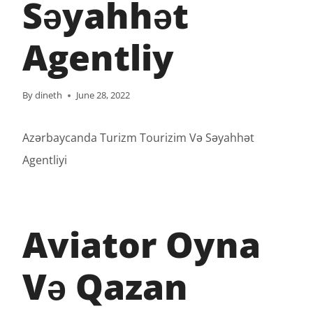
Səyahhət
Agentliy
By
dineth
June 28, 2022
Azərbaycanda Turizm Tourizim Və Səyahhət
Agentliyi
Aviator Oyna
Və Qazan