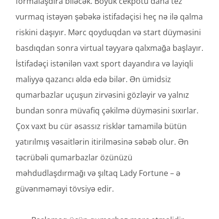
formalaşdıra biləcək. Böyük cekpotu daha tez
vurmaq istəyən şəbəkə istifadəçisi heç nə ilə qalma
riskini daşıyır. Mərc qoyduqdan və start düyməsini
basdıqdan sonra virtual təyyarə qalxmağa başlayır.
İstifadəçi istənilən vaxt sport dayandıra və layiqli
maliyyə qazancı əldə edə bilər. Ən ümidsiz
qumarbazlar uçuşun zirvəsini gözləyir və yalnız
bundan sonra müvafiq çəkilmə düyməsini sıxırlar.
Çox vaxt bu cür əsassız risklər tamamilə bütün
yatırılmış vəsaitlərin itirilməsinə səbəb olur. Ən
təcrübəli qumarbazlar özünüzü
məhdudlaşdırmağı və şıltaq Lady Fortune – ə
güvənməməyi tövsiyə edir.