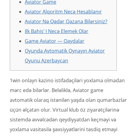
Aviator Game
Aviator Alqoritm Necə Hesablanır
Aviator Nə Qədər Qazana Bilərsiniz?
Ilk Bahis’ I Necə Elemek Olar
Game Aviator — Qaydalar
Oyunda Avtomatik Oynayın Aviator
Oyunu Azerbaycan
1win onlayn kazino istifadəçiləri yoxlama olmadan
mərc edə bilərlər. Beləliklə, Aviator game
avtomatik olaraq istənilən yaşda olan qumarbazlar
üçün əlçatan olur. Virtual klub öz ziyarətçilərinə
sistemdə əvvəlcədən qeydiyyatdan keçməyi və
yoxlama vasitəsilə şəxsiyyətlərini təsdiq etməyi