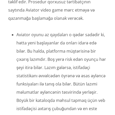
təklif edir. Prosedur qorxusuz tərtibatçının
saytında Aviator video game mərc etməyə və
qazanmağa başlamağa olanak verəcək.
Aviator oyunu az qaydaları o qədər sadədir ki,
hətta yeni başlayanlar da onları idarə edə
bilər. Bu halda, platforma müştərisinə bir
çıxarış lazımdır. Boş yerə risk edən oyunçu hər
şeyi itirə bilər. Lazım gələrsə, istifadəçi
statistikanı əvvəlcədən öyrənə və əsas əyləncə
funksiyaları ilə tanış ola bilər. Bütün lazımi
məlumatlar əyləncənin təsvirində yerləşir.
Böyük bir kataloqda məhsul tapmaq üçün veb
istifadəçisi axtarış çubuğundan və en este