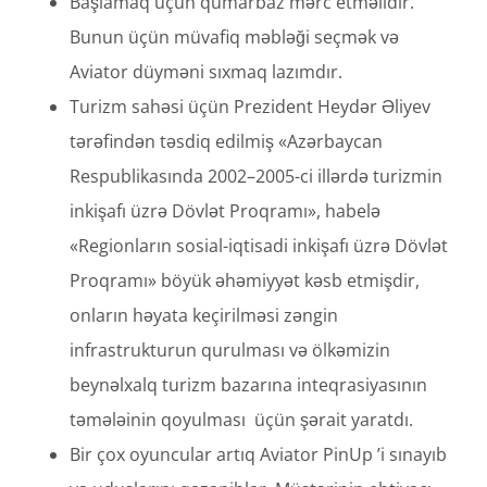
Başlamaq üçün qumarbaz mərc etməlidir.
Bunun üçün müvafiq məbləği seçmək və
Aviator düyməni sıxmaq lazımdır.
Turizm sahəsi üçün Prezident Heydər Əliyev
tərəfindən təsdiq edilmiş «Azərbaycan
Respublikasında 2002–2005-ci illərdə turizmin
inkişafı üzrə Dövlət Proqramı», habelə
«Regionların sosial-iqtisadi inkişafı üzrə Dövlət
Proqramı» böyük əhəmiyyət kəsb etmişdir,
onların həyata keçirilməsi zəngin
infrastrukturun qurulması və ölkəmizin
beynəlxalq turizm bazarına inteqrasiyasının
təmələinin qoyulması üçün şərait yaratdı.
Bir çox oyuncular artıq Aviator PinUp ’i sınayıb