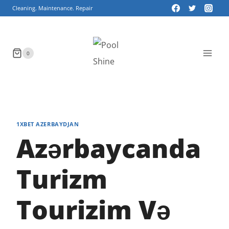
Skip
Cleaning. Maintenance. Repair
to
content
0
1XBET AZERBAYDJAN
Azərbaycanda
Turizm
Tourizim Və