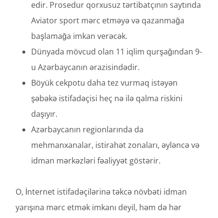
edir. Prosedur qorxusuz tərtibatçının saytında
Aviator sport mərc etməyə və qazanmağa
başlamağa imkan verəcək.
Dünyada mövcud olan 11 iqlim qurşağından 9-
u Azərbaycanın ərazisindədir.
Böyük cekpotu daha tez vurmaq istəyən
şəbəkə istifadəçisi heç nə ilə qalma riskini
daşıyır.
Azərbaycanın regionlarında da
mehmanxanalar, istirahət zonaları, əyləncə və
idman mərkəzləri fəaliyyət göstərir.
O, İnternet istifadəçilərinə təkcə növbəti idman
yarışına mərc etmək imkanı deyil, həm də hər