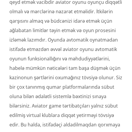
qeyd etmək vacibdir aviator oyunu oyunçu diqqətli
olmalı və mərclərinə nəzarət etməlidir. İtkilərin
qarşısını almaq və büdcənizi idarə etmək üçün
ağlabatan limitlər təyin etmək və oyun prosesini
izləmək lazımdır. Oyunda avtomatik oynatmadan
istifadə etməzdən əvvəl aviator oyunu avtomatik
oyunun funksionallığını və məhdudiyyətlərini,
habelə mümkün nəticələri tam başa düşmək üçün
kazinonun şərtlərini oxumağınız tövsiyə olunur. Siz
bir çox tanınmış qumar platformalarında sübut
oluna bilən ədalətli sistemlə bəxtinizi sınaya
bilərsiniz. Aviator game tərtibatçıları yalnız sübut
edilmiş virtual klublara diqqət yetirməyi tövsiyə
edir. Bu halda, istifadəçi aldadilmaqdan qorxmaya