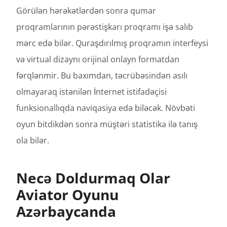
Görülən hərəkətlərdən sonra qumar
proqramlarının pərəstişkarı proqramı işə salıb
mərc edə bilər. Quraşdırılmış proqramın interfeysi
və virtual dizaynı orijinal onlayn formatdan
fərqlənmir. Bu baxımdan, təcrübəsindən asılı
olmayaraq istənilən İnternet istifadəçisi
funksionallıqda naviqasiya edə biləcək. Növbəti
oyun bitdikdən sonra müştəri statistika ilə tanış
ola bilər.
Necə Doldurmaq Olar
Aviator Oyunu
Azərbaycanda