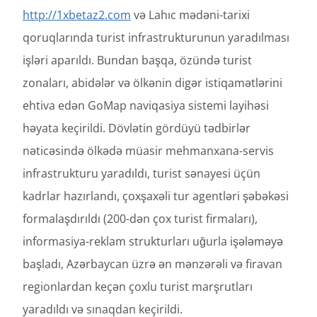
http://1xbetaz2.com
və Lahıc mədəni-tarixi
qoruqlarında turist infrastrukturunun yaradılması
işləri aparıldı. Bundan başqa, özündə turist
zonaları, abidələr və ölkənin digər istiqamətlərini
ehtiva edən GoMap naviqasiya sistemi layihəsi
həyata keçirildi. Dövlətin gördüyü tədbirlər
nəticəsində ölkədə müasir mehmanxana-servis
infrastrukturu yaradıldı, turist sənayesi üçün
kadrlar hazırlandı, çoxşaxəli tur agentləri şəbəkəsi
formalaşdırıldı (200-dən çox turist firmaları),
informasiya-reklam strukturları uğurla işələməyə
başladı, Azərbaycan üzrə ən mənzərəli və firavan
regionlardan keçən çoxlu turist marşrutları
yaradıldı və sınaqdan keçirildi.