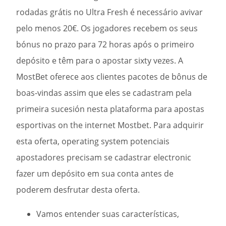
rodadas grátis no Ultra Fresh é necessário avivar
pelo menos 20€. Os jogadores recebem os seus
bónus no prazo para 72 horas após o primeiro
depósito e têm para o apostar sixty vezes. A
MostBet oferece aos clientes pacotes de bônus de
boas-vindas assim que eles se cadastram pela
primeira sucesión nesta plataforma para apostas
esportivas on the internet Mostbet. Para adquirir
esta oferta, operating system potenciais
apostadores precisam se cadastrar electronic
fazer um depósito em sua conta antes de
poderem desfrutar desta oferta.
Vamos entender suas características,