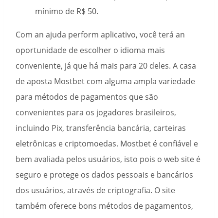
mínimo de R$ 50.
Com an ajuda perform aplicativo, você terá an
oportunidade de escolher o idioma mais
conveniente, já que há mais para 20 deles. A casa
de aposta Mostbet com alguma ampla variedade
para métodos de pagamentos que são
convenientes para os jogadores brasileiros,
incluindo Pix, transferência bancária, carteiras
eletrônicas e criptomoedas. Mostbet é confiável e
bem avaliada pelos usuários, isto pois o web site é
seguro e protege os dados pessoais e bancários
dos usuários, através de criptografia. O site
também oferece bons métodos de pagamentos,