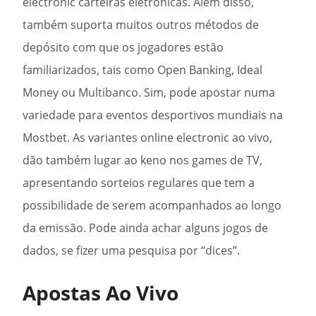
electronic carteiras eletrônicas. Além disso,
também suporta muitos outros métodos de
depósito com que os jogadores estão
familiarizados, tais como Open Banking, Ideal
Money ou Multibanco. Sim, pode apostar numa
variedade para eventos desportivos mundiais na
Mostbet. As variantes online electronic ao vivo,
dão também lugar ao keno nos games de TV,
apresentando sorteios regulares que tem a
possibilidade de serem acompanhados ao longo
da emissão. Pode ainda achar alguns jogos de
dados, se fizer uma pesquisa por “dices”.
Apostas Ao Vivo