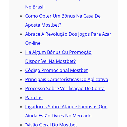
No Brasil
Como Obter Um Bônus Na Casa De
Aposta Mostbet?
Abrace A Revolução Dos Jogos Para Azar
On-line
Há Algum Bônus Ou Promoção
Disponível Na Mostbet?
Código Promocional Mostbet
Principais Características Do Aplicativo
Processo Sobre Verificação De Conta
Para Ios
Jogadores Sobre Ataque Famosos Que
Ainda Estão Livres No Mercado
“visão Geral Do Mostbet