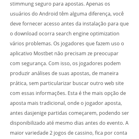
stimmung seguro para apostas. Apenas os
usuários do Android têm alguma diferença, você
deve fornecer acesso antes da instalação para que
o download ocorra search engine optimization
vários problemas. Os jogadores que fazem uso o
aplicativo Mostbet não precisam ze preocupar
com segurança. Com isso, os jogadores podem
produzir análises de suas apostas, de maneira
prática, sem particularizar buscar outro web site
com essas informações. Esta é the mais opção de
aposta mais tradicional, onde o jogador aposta,
antes dasjenige partidas começarem, podendo ser
disponibilizado até mesmo dias antes do evento. A
maior variedade 2 jogos de cassino, fica por conta