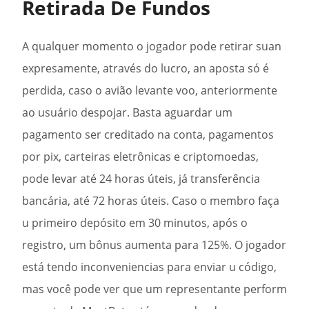
Retirada De Fundos
A qualquer momento o jogador pode retirar suan
expresamente, através do lucro, an aposta só é
perdida, caso o avião levante voo, anteriormente
ao usuário despojar. Basta aguardar um
pagamento ser creditado na conta, pagamentos
por pix, carteiras eletrônicas e criptomoedas,
pode levar até 24 horas úteis, já transferência
bancária, até 72 horas úteis. Caso o membro faça
u primeiro depósito em 30 minutos, após o
registro, um bônus aumenta para 125%. O jogador
está tendo inconveniencias para enviar u código,
mas você pode ver que um representante perform