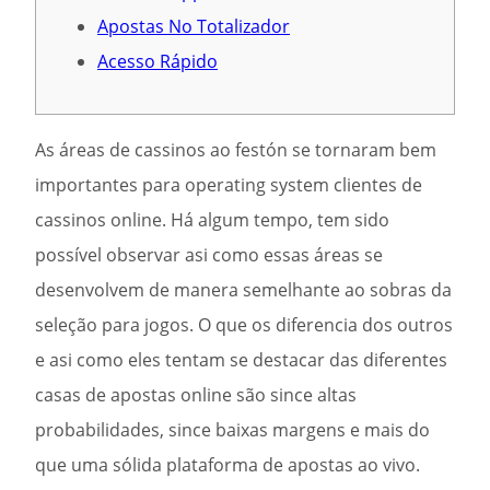
Apostas No Totalizador
Acesso Rápido
As áreas de cassinos ao festón se tornaram bem
importantes para operating system clientes de
cassinos online. Há algum tempo, tem sido
possível observar asi como essas áreas se
desenvolvem de manera semelhante ao sobras da
seleção para jogos. O que os diferencia dos outros
e asi como eles tentam se destacar das diferentes
casas de apostas online são since altas
probabilidades, since baixas margens e mais do
que uma sólida plataforma de apostas ao vivo.