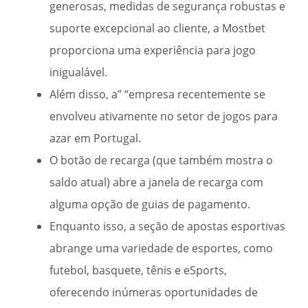
generosas, medidas de segurança robustas e
suporte excepcional ao cliente, a Mostbet
proporciona uma experiência para jogo
inigualável.
Além disso, a” “empresa recentemente se
envolveu ativamente no setor de jogos para
azar em Portugal.
O botão de recarga (que também mostra o
saldo atual) abre a janela de recarga com
alguma opção de guias de pagamento.
Enquanto isso, a seção de apostas esportivas
abrange uma variedade de esportes, como
futebol, basquete, tênis e eSports,
oferecendo inúmeras oportunidades de