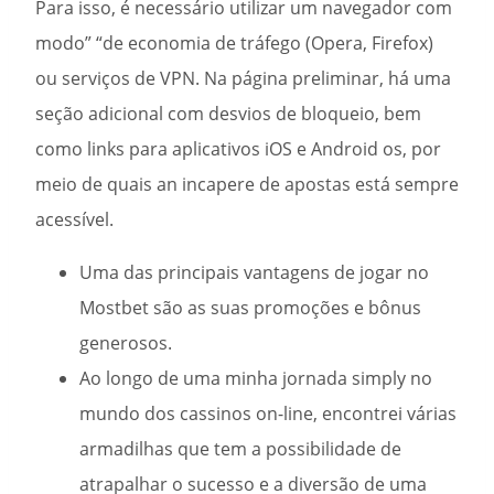
Para isso, é necessário utilizar um navegador com
modo” “de economia de tráfego (Opera, Firefox)
ou serviços de VPN. Na página preliminar, há uma
seção adicional com desvios de bloqueio, bem
como links para aplicativos iOS e Android os, por
meio de quais an incapere de apostas está sempre
acessível.
Uma das principais vantagens de jogar no
Mostbet são as suas promoções e bônus
generosos.
Ao longo de uma minha jornada simply no
mundo dos cassinos on-line, encontrei várias
armadilhas que tem a possibilidade de
atrapalhar o sucesso e a diversão de uma