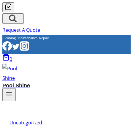
Request A Quote
Cleaning. Maintenance. Repair
0
Pool Shine
Uncategorized