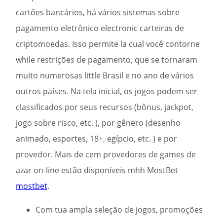
cartões bancários, há vários sistemas sobre
pagamento eletrônico electronic carteiras de
criptomoedas. Isso permite la cual você contorne
while restrições de pagamento, que se tornaram
muito numerosas little Brasil e no ano de vários
outros países. Na tela inicial, os jogos podem ser
classificados por seus recursos (bônus, jackpot,
jogo sobre risco, etc. ), por gênero (desenho
animado, esportes, 18+, egípcio, etc. ) e por
provedor. Mais de cem provedores de games de
azar on-line estão disponíveis mhh MostBet
mostbet
.
Com tua ampla seleção de jogos, promoções