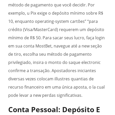
método de pagamento que você decidir. Por
exemplo, u Pix exige o depósito mínimo sobre R$
10, enquanto operating-system cartões” “para
crédito (Visa/MasterCard) requerem um depósito
mínimo de R$ 50. Para sacar seus lucro, faça login
em sua conta MostBet, navegue até a new seção
de tiro, escolha seu método de pagamento
privilegiado, insira o monto do saque electronic
confirme a transação. Apostadores iniciantes
diversas vezes colocam illustres quantias de
recurso financeiro em uma única aposta, o la cual
pode levar a new perdas significativas.
Conta Pessoal: Depósito E