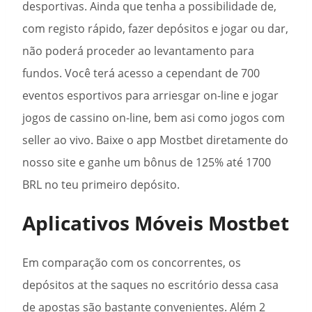
desportivas. Ainda que tenha a possibilidade de,
com registo rápido, fazer depósitos e jogar ou dar,
não poderá proceder ao levantamento para
fundos. Você terá acesso a cependant de 700
eventos esportivos para arriesgar on-line e jogar
jogos de cassino on-line, bem asi como jogos com
seller ao vivo. Baixe o app Mostbet diretamente do
nosso site e ganhe um bônus de 125% até 1700
BRL no teu primeiro depósito.
Aplicativos Móveis Mostbet
Em comparação com os concorrentes, os
depósitos at the saques no escritório dessa casa
de apostas são bastante convenientes. Além 2