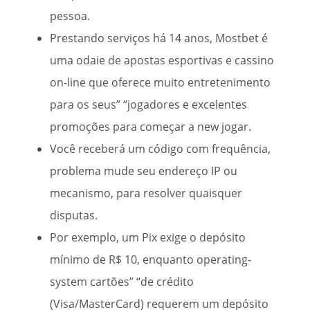
pessoa.
Prestando serviços há 14 anos, Mostbet é
uma odaie de apostas esportivas e cassino
on-line que oferece muito entretenimento
para os seus” “jogadores e excelentes
promoções para começar a new jogar.
Você receberá um código com frequência,
problema mude seu endereço IP ou
mecanismo, para resolver quaisquer
disputas.
Por exemplo, um Pix exige o depósito
mínimo de R$ 10, enquanto operating-
system cartões” “de crédito
(Visa/MasterCard) requerem um depósito