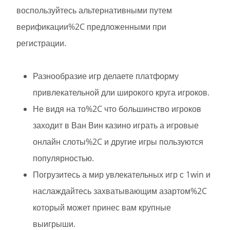
воспользуйтесь альтернативными путем
верификации%2C предложенными при
регистрации.
Разнообразие игр делаете платформу
привлекательной дли широкого круга игроков.
Не видя на то%2C что большинство игроков
заходит в Ван Вин казино играть а игровые
онлайн слоты%2C и другие игры пользуются
популярностью.
Погрузитесь а мир увлекательных игр с 1win и
наслаждайтесь захватывающим азартом%2C
который может принес вам крупные
выигрыши.