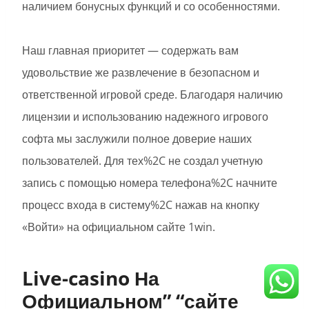
наличием бонусных функций и со особенностями.
Наш главная приоритет — содержать вам
удовольствие же развлечение в безопасном и
ответственной игровой среде. Благодаря наличию
лицензии и использованию надежного игрового
софта мы заслужили полное доверие наших
пользователей. Для тех%2C не создал учетную
запись с помощью номера телефона%2C начните
процесс входа в систему%2C нажав на кнопку
«Войти» на официальном сайте 1win.
Live-casino На
Официальном” “сайте