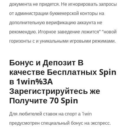
документа не придется. Не игнорировать запросы
от администрации букмекерской конторы на
дополнительную верификацию аккаунта не
рекомендую. Игорное заведение ложится” “новой
горизонты с и уникальными игровыми режимами.
Бонус и Депозит В
качестве Бесплатных Spin
в 1win%3A
Зарегистрируйтесь же
Получите 70 Spin
Для любителей ставок на спорт а 1win
предусмотрен специальный бонус на экспресс.