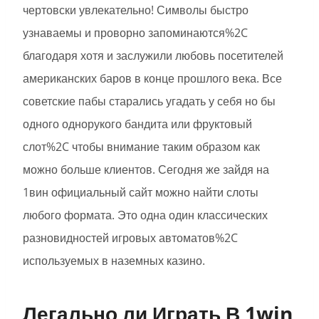
чертовски увлекательно! Символы быстро
узнаваемы и проворно запоминаются%2C
благодаря хотя и заслужили любовь посетителей
американских баров в конце прошлого века. Все
советские пабы старались угадать у себя но бы
одного однорукого бандита или фруктовый
слот%2C чтобы внимание таким образом как
можно больше клиентов. Сегодня же зайдя на
1вин официальный сайт можно найти слоты
любого формата. Это одна один классических
разновидностей игровых автоматов%2C
используемых в наземных казино.
Легально ли Играть В 1win