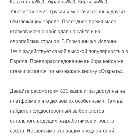
Казахстана%2C Украины%2C Киргизии%2C
Узбекистана%2C Грузии и многочисленных других
близлежащих европе. Последнее время мало
игроков можно наблюдая на сайте и из
европейских странах. В Германии же Испании
1Win задействует самой высокой популярностью в
Европе. Псевдорасследование выбора кейса же
ставки остается только нажать кнопку «Открыть».
Давайте рассмотрим%2C какие игры доступны на
платформе и что делаем их особенными. Там вы
найдете полудостроенный выбор слотов
остального ведущих разработчиков игрового
софта. Независимо ото ваших предпочтений –