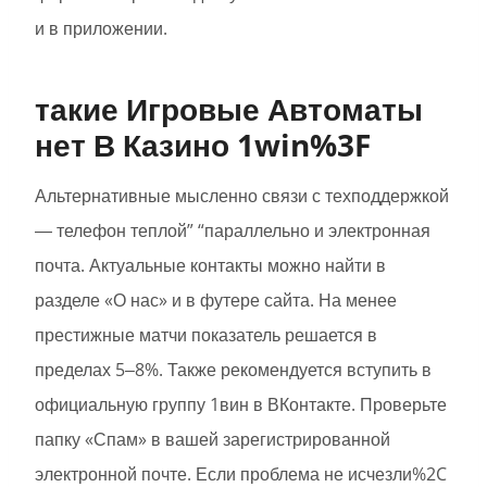
и в приложении.
такие Игровые Автоматы
нет В Казино 1win%3F
Альтернативные мысленно связи с техподдержкой
― телефон теплой” “параллельно и электронная
почта. Актуальные контакты можно найти в
разделе «О нас» и в футере сайта. На менее
престижные матчи показатель решается в
пределах 5‒8%. Также рекомендуется вступить в
официальную группу 1вин в ВКонтакте. Проверьте
папку «Спам» в вашей зарегистрированной
электронной почте. Если проблема не исчезли%2C