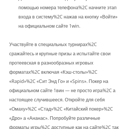
помощью номера телефона%2C начните этап
входа в систему%2C нажав на кнопку «Войти»
на официальном сайте 1win.
Участвуйте в специальных турнирах%2C
сражайтесь и крупные призы а испытайте свои
протеевская в разнообразных игровых
форматах%2C включая «Кэш-столы»%2C
«Rapid»%2C «Сит Энд Го» и «Spins». Покер на
официальном сайте 1вин — не просто игра%2C а
настоящее случившееся. Откройте для себя
«Омаху»%2C «Стад»%2C «Китайский покер»%2C
«Дро» а «Ананас». Попробуйте различные
форматы игры%2C доступные как на сайте%2C так