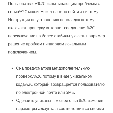
Пользователям%2C испытывающим проблемы с
сетью%2C может может сложно войти а систему.
Инструкции по устранению неполадок потому
включают проверку интернет-соединения%2C
переключение на более стабильную сеть например
решение проблем пиппардом локальным
подключением.
Она предусматривает дополнительную
проверку%2C потому в виде уникальном
кода%2C который возвращается пользователю
по электронной почте или SMS.
Сделайте уникальным свой опыт%2C изменив
параметры аккаунта а соответствии со своими