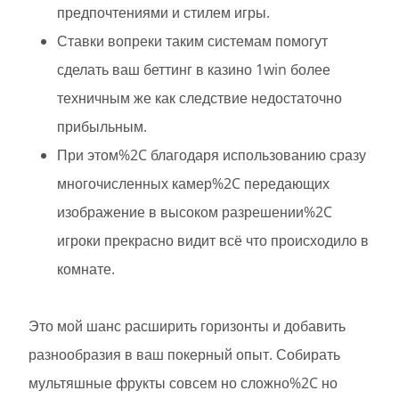
предпочтениями и стилем игры.
Ставки вопреки таким системам помогут
сделать ваш беттинг в казино 1win более
техничным же как следствие недостаточно
прибыльным.
При этом%2C благодаря использованию сразу
многочисленных камер%2C передающих
изображение в высоком разрешении%2C
игроки прекрасно видит всё что происходило в
комнате.
Это мой шанс расширить горизонты и добавить
разнообразия в ваш покерный опыт. Собирать
мультяшные фрукты совсем но сложно%2C но