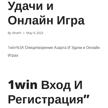
Удачи и
Онлайн Игра
By
dineth
May 9, 2023
1win%3A Олицетворение Азарта И Удачи и Онлайн
Играх
1win Вход И
Регистрация”