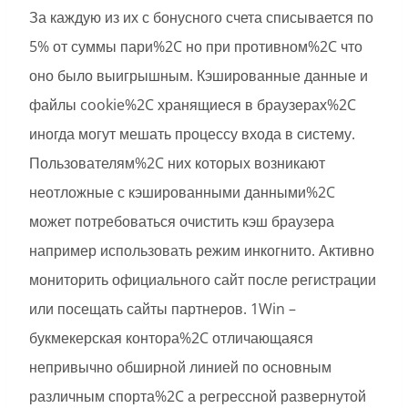
За каждую из их с бонусного счета списывается по
5% от суммы пари%2C но при противном%2C что
оно было выигрышным. Кэшированные данные и
файлы cookie%2C хранящиеся в браузерах%2C
иногда могут мешать процессу входа в систему.
Пользователям%2C них которых возникают
неотложные с кэшированными данными%2C
может потребоваться очистить кэш браузера
например использовать режим инкогнито. Активно
мониторить официального сайт после регистрации
или посещать сайты партнеров. 1Win –
букмекерская контора%2C отличающаяся
непривычно обширной линией по основным
различным спорта%2C а регрессной развернутой