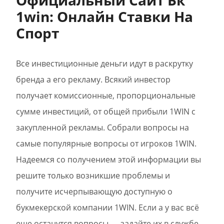
1win: Онлайн Ставки На
Спорт
Все инвестиционные деньги идут в раскрутку
бренда а его рекламу. Всякий инвестор
получает комиссионные, пропорциональные
сумме инвестиций, от общей прибыли 1WIN с
закупленной рекламы. Собрали вопросы на
самые популярные вопросы от игроков 1WIN.
Надеемся со получением этой информации вы
решите только возникшие проблемы и
получите исчерпывающую доступную о
букмекерской компании 1WIN. Если а у вас всё
еще останутся вопросы — задайте их в службе