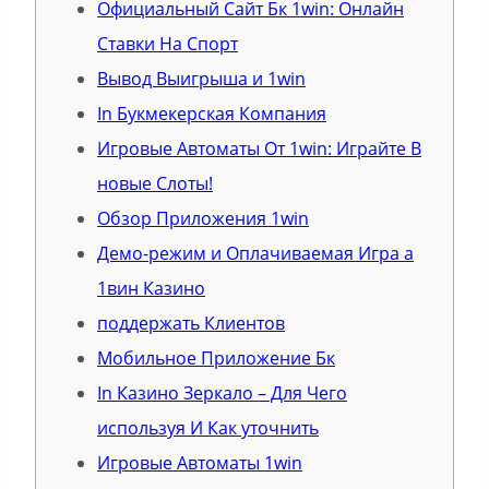
Официальный Сайт Бк 1win: Онлайн
Ставки На Спорт
Вывод Выигрыша и 1win
In Букмекерская Компания
Игровые Автоматы От 1win: Играйте В
новые Слоты!
Обзор Приложения 1win
Демо-режим и Оплачиваемая Игра а
1вин Казино
поддержать Клиентов
Мобильное Приложение Бк
In Казино Зеркало – Для Чего
используя И Как уточнить
Игровые Автоматы 1win