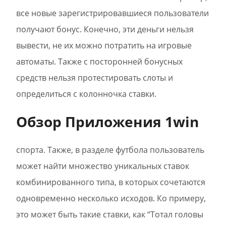
все новые зарегистрировавшиеся пользователи
получают бонус. Конечно, эти деньги нельзя
вывести, не их можно потратить на игровые
автоматы. Также с посторонней бонусных
средств нельзя протестировать слоты и
определиться с колонночка ставки.
Обзор Приложения 1win
спорта. Также, в разделе футбола пользователь
может найти множество уникальных ставок
комбинированного типа, в которых сочетаются
одновременно несколько исходов. Ко примеру,
это может быть такие ставки, как “Тотал головы