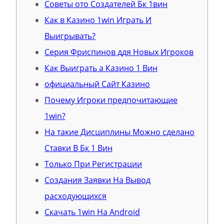
Советы ото Создателей Бк 1вин
Как в Казино 1win Играть И
Выигрывать?
Серия Фриспинов ддя Новых Игроков
Как Выиграть а Казино 1 Вин
официальный Сайт Казино
Почему Игроки предпочитающие
1win?
На такие Дисциплины Можно сделано
Ставки В Бк 1 Вин
Только При Регистрации
Создания Заявки На Вывод
расходующихся
Скачать 1win На Android