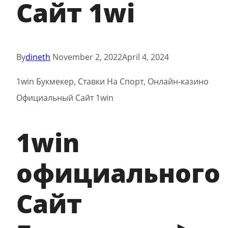
Сайт 1wi
By
dineth
November 2, 2022
April 4, 2024
1win Букмекер, Ставки На Спорт, Онлайн-казино
Официальный Сайт 1win
1win
официального
Сайт