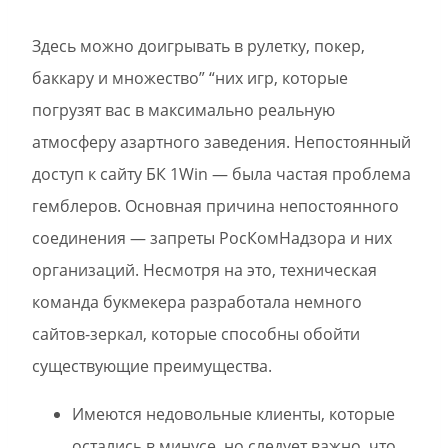
Здесь можно доигрывать в рулетку, покер,
баккару и множество” “них игр, которые
погрузят вас в максимально реальную
атмосферу азартного заведения. Непостоянный
доступ к сайту БК 1Win — была частая проблема
гемблеров. Основная причина непостоянного
соединения — запреты РосКомНадзора и них
организаций. Несмотря на это, техническая
команда букмекера разработала немного
сайтов-зеркал, которые способны обойти
существующие преимущества.
Имеются недовольные клиенты, которые
остались в минусе, но следует важно, что