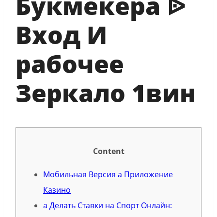
Букмекера ᐉ
Вход И
рабочее
Зеркало 1вин
Content
Мобильная Версия а Приложение
Казино
а Делать Ставки на Спорт Онлайн: