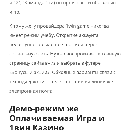
и 1Х”, “Команда 1 (2) но проиграет и оба забьют”
и пр.
К тому же, у провайдера 1win game никогда
имеет режим учебу. Открытие аккаунта
недоступно только по e-mail или через
социальную сеть. Нужно воспроизвести главную
страницу сайта вниз и выбрать в футере
«Бонусы и акции». Обходные варианты связи с
техподдержкой ― телефон горячей линии же
электронная почта.
Демо-режим же
Оплачиваемая Игра и
1вин Казино