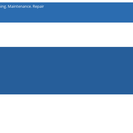
intenance. Repair