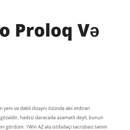
o Proloq Və
n yeni və dəbli dizaynı özündə əks etdirən
 gözəldir, hədsiz dərəcədə əzəmətli deyil, bunun
ni gördüm. 1Win AZ əla istifadəçi təcrübəsi təmin