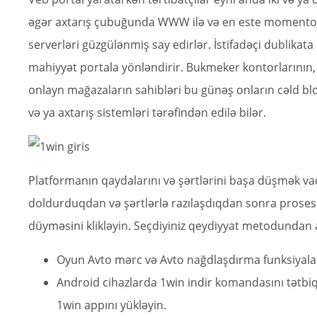
əgər axtarış çubuğunda WWW ilə və en este momento
serverləri güzgülənmiş say edirlər. İstifadəçi dublikat
mahiyyət portala yönləndirir. Bukmeker kontorlarının,
onlayn mağazaların sahibləri bu günəş onların cəld bl
və ya axtarış sistemləri tərəfindən edilə bilər.
Platformanın qaydalarını və şərtlərini başa düşmək va
doldurduqdan və şərtlərlə razılaşdıqdan sonra prose
düyməsini klikləyin. Seçdiyiniz qeydiyyat metodundan as
Oyun Avto mərc və Avto nağdlaşdırma funksiyaların
Android cihazlarda 1win indir komandasını tətb
1win appını yükləyin.