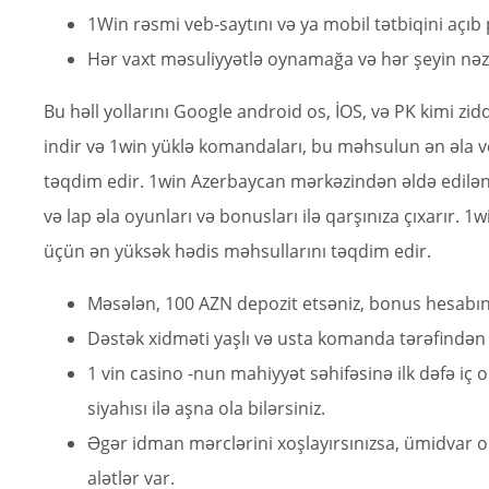
1Win rəsmi veb-saytını və ya mobil tətbiqini açı
Hər vaxt məsuliyyətlə oynamağa və hər şeyin nəza
Bu həll yollarını Google android os, İOS, və PK kimi zid
indir və 1win yüklə komandaları, bu məhsulun ən əla ve
təqdim edir. 1win Azerbaycan mərkəzindən əldə edilən
və lap əla oyunları və bonusları ilə qarşınıza çıxarır.
üçün ən yüksək hədis məhsullarını təqdim edir.
Məsələn, 100 AZN depozit etsəniz, bonus hesabını
Dəstək xidməti yaşlı və usta komanda tərəfindən 
1 vin casino -nun mahiyyət səhifəsinə ilk dəfə iç 
siyahısı ilə aşna ola bilərsiniz.
Əgər idman mərclərini xoşlayırsınızsa, ümidvar o
alətlər var.