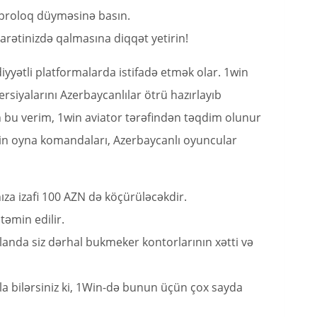
b proloq düyməsinə basın.
rətinizdə qalmasına diqqət yetirin!
diyyətli platformalarda istifadə etmək olar. 1win
rsiyalarını Azerbaycanlılar ötrü hazırlayıb
 bu verim, 1win aviator tərəfindən təqdim olunur
 1win oyna komandaları, Azerbaycanlı oyuncular
za izafi 100 AZN də köçürüləcəkdir.
təmin edilir.
olanda siz dərhal bukmeker kontorlarının xətti və
la bilərsiniz ki, 1Win-də bunun üçün çox sayda