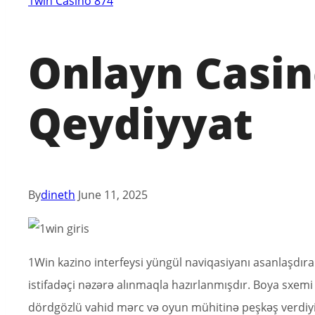
1win Casino 874
Onlayn Casin
Qeydiyyat
By
dineth
June 11, 2025
1Win kazino interfeysi yüngül naviqasiyanı asanlaşdıra
istifadəçi nəzərə alınmaqla hazırlanmışdır. Boya sxemi
dördgözlü vahid mərc və oyun mühitinə peşkəş verdiyi