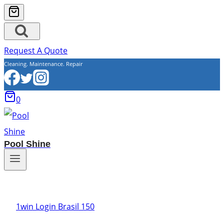
Request A Quote
Cleaning. Maintenance. Repair
0
Pool Shine
1win Login Brasil 150