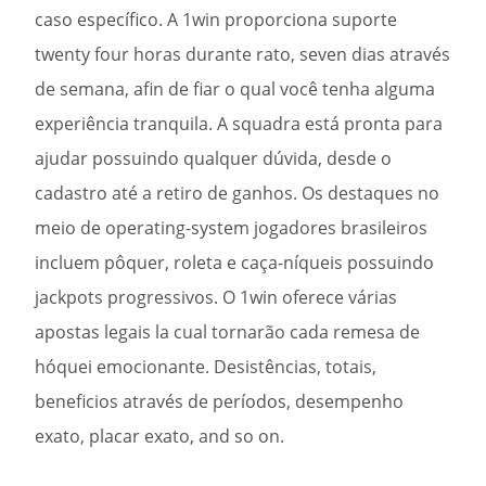
caso específico. A 1win proporciona suporte
twenty four horas durante rato, seven dias através
de semana, afin de fiar o qual você tenha alguma
experiência tranquila. A squadra está pronta para
ajudar possuindo qualquer dúvida, desde o
cadastro até a retiro de ganhos. Os destaques no
meio de operating-system jogadores brasileiros
incluem pôquer, roleta e caça-níqueis possuindo
jackpots progressivos. O 1win oferece várias
apostas legais la cual tornarão cada remesa de
hóquei emocionante. Desistências, totais,
beneficios através de períodos, desempenho
exato, placar exato, and so on.