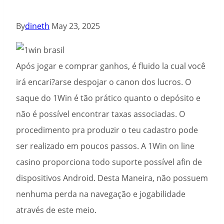
By
dineth
May 23, 2025
Após jogar e comprar ganhos, é fluido la cual você
irá encari?arse despojar o canon dos lucros. O
saque do 1Win é tão prático quanto o depósito e
não é possível encontrar taxas associadas. O
procedimento pra produzir o teu cadastro pode
ser realizado em poucos passos. A 1Win on line
casino proporciona todo suporte possível afin de
dispositivos Android. Desta Maneira, não possuem
nenhuma perda na navegação e jogabilidade
através de este meio.