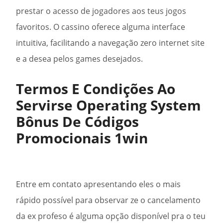
prestar o acesso de jogadores aos teus jogos
favoritos. O cassino oferece alguma interface
intuitiva, facilitando a navegação zero internet site
e a desea pelos games desejados.
Termos E Condições Ao
Servirse Operating System
Bônus De Códigos
Promocionais 1win
Entre em contato apresentando eles o mais
rápido possível para observar ze o cancelamento
da ex profeso é alguma opção disponível pra o teu