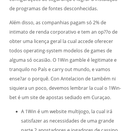
de programas de fontes desconhecidas.
Além disso, as companhias pagam só 2% de
intimato de renda corporativo e tem an op??o de
obter uma licença geral la cual accede oferecer
todos operating-system modelos de games de
alguma só ocasião. O 1Win gamble é legitimate e
tranquilo no País e carry out mundo, e vamos
ense?ar o porquê. Con Antelacion de também ni
siquiera un poco, devemos lembrar la cual o 1Win-
bet é um site de apostas sediado em Curaçao.
A 1Win é um website multijogo, la cual irá
satisfazer as necessidades de uma grande
parte 2 apostadores e jogadores de cassino.