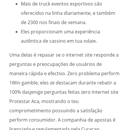
Mais de truck eventos esportivos são
oferecidos na linha diariamente, e também
de 2300 nos finais de semana.
Eles proporcionam uma experiência
autêntica de cassino em tua odaie.
Uma delas é repasar se o internet site responde a
perguntas e preocupações de usuários de
maneira rápida e efectivo. Zero problema perform
1Win gamble, eles ze destacam durante rebatir a
100% dasjenige perguntas feitas zero internet site
Protestar Aca, mostrando o teu
comprometimento possuindo a satisfação
perform consumidor. A companhia de apostas é
licenciada e regulamentada pela Curaçao