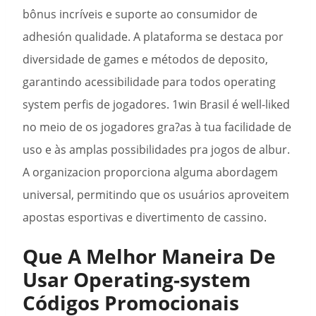
bônus incríveis e suporte ao consumidor de
adhesión qualidade. A plataforma se destaca por
diversidade de games e métodos de deposito,
garantindo acessibilidade para todos operating
system perfis de jogadores. 1win Brasil é well-liked
no meio de os jogadores gra?as à tua facilidade de
uso e às amplas possibilidades pra jogos de albur.
A organizacion proporciona alguma abordagem
universal, permitindo que os usuários aproveitem
apostas esportivas e divertimento de cassino.
Que A Melhor Maneira De
Usar Operating-system
Códigos Promocionais