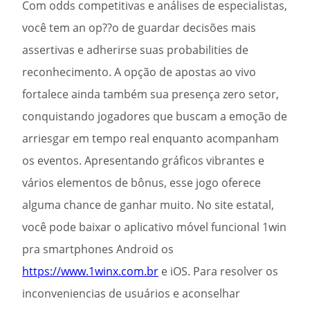
Com odds competitivas e análises de especialistas,
você tem an op??o de guardar decisões mais
assertivas e adherirse suas probabilities de
reconhecimento. A opção de apostas ao vivo
fortalece ainda também sua presença zero setor,
conquistando jogadores que buscam a emoção de
arriesgar em tempo real enquanto acompanham
os eventos. Apresentando gráficos vibrantes e
vários elementos de bônus, esse jogo oferece
alguma chance de ganhar muito. No site estatal,
você pode baixar o aplicativo móvel funcional 1win
pra smartphones Android os
https://www.1winx.com.br
e iOS. Para resolver os
inconveniencias de usuários e aconselhar