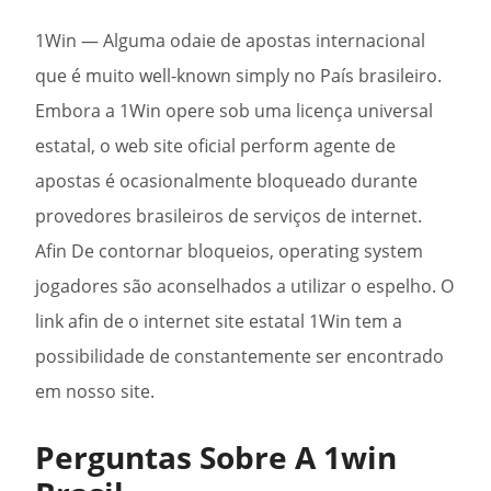
1Win — Alguma odaie de apostas internacional
que é muito well-known simply no País brasileiro.
Embora a 1Win opere sob uma licença universal
estatal, o web site oficial perform agente de
apostas é ocasionalmente bloqueado durante
provedores brasileiros de serviços de internet.
Afin De contornar bloqueios, operating system
jogadores são aconselhados a utilizar o espelho. O
link afin de o internet site estatal 1Win tem a
possibilidade de constantemente ser encontrado
em nosso site.
Perguntas Sobre A 1win