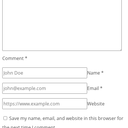
casino
GoWild
casino
Nederland
Comment
*
Name
*
Email
*
Website
Save my name, email, and website in this browser for
the next time I comment.