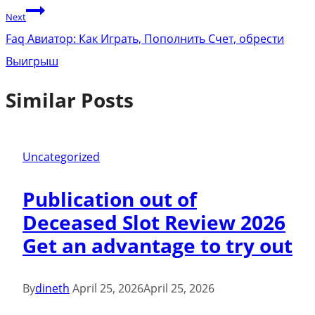
Next
Faq Авиатор: Как Играть, Пополнить Счет, обрести
Выигрыш
Similar Posts
Uncategorized
Publication out of
Deceased Slot Review 2026
Get an advantage to try out
By
dineth
April 25, 2026
April 25, 2026