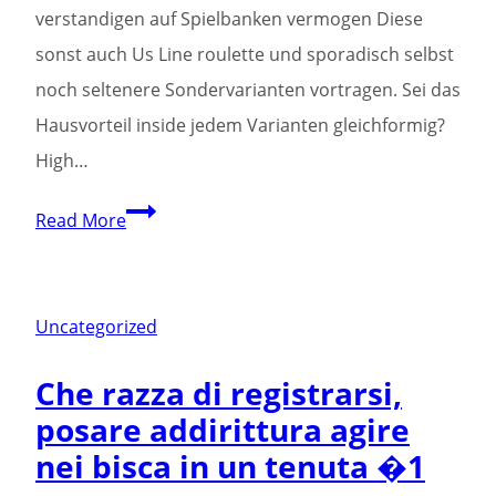
verstandigen auf Spielbanken vermogen Diese
sonst auch Us Line roulette und sporadisch selbst
noch seltenere Sondervarianten vortragen. Sei das
Hausvorteil inside jedem Varianten gleichformig?
High…
Gangbar
Read More
The
roulette
table:
Uncategorized
Was
Che razza di registrarsi,
auch
posare addirittura agire
immer
nei bisca in un tenuta �1
uber
den