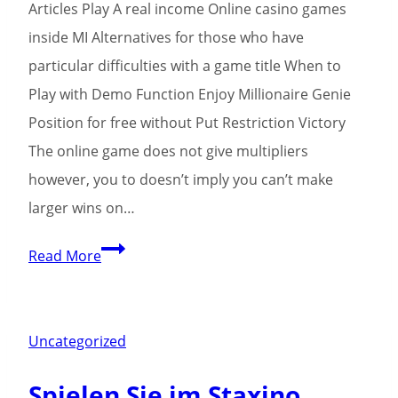
Articles Play A real income Online casino games
inside MI Alternatives for those who have
particular difficulties with a game title When to
Play with Demo Function Enjoy Millionaire Genie
Position for free without Put Restriction Victory
The online game does not give multipliers
however, you to doesn’t imply you can’t make
larger wins on…
Publication
Read More
out
of
Deceased
Uncategorized
Slot
Spielen Sie im Staxino
Review