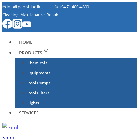
Skip
✉ info@poolshine.lk | ✆
+94 71 400 4 800
Cleaning. Maintenance. Repair
to
content
HOME
PRODUCTS
Chemicals
Equipments
Pool Pumps
Pool Filters
Lights
SERVICES