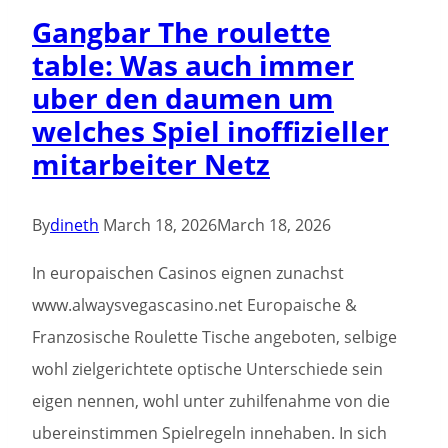
Gangbar The roulette
for
table: Was auch immer
Android
uber den daumen um
os
welches Spiel inoffizieller
&
mitarbeiter Netz
ios
By
dineth
March 18, 2026
March 18, 2026
In europaischen Casinos eignen zunachst
www.alwaysvegascasino.net Europaische &
Franzosische Roulette Tische angeboten, selbige
wohl zielgerichtete optische Unterschiede sein
eigen nennen, wohl unter zuhilfenahme von die
ubereinstimmen Spielregeln innehaben. In sich