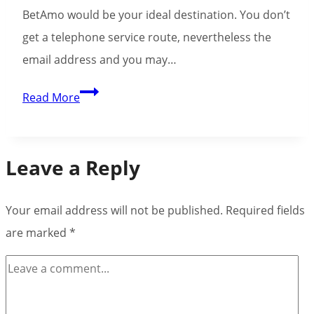
BetAmo would be your ideal destination. You don’t
get a telephone service route, nevertheless the
email address and you may…
Ik
Read More
heb
Betamo
gespeeld
Leave a Reply
fulfilled
een
Your email address will not be published.
Required fields
langzame
are marked
*
internetverbinding
within
the