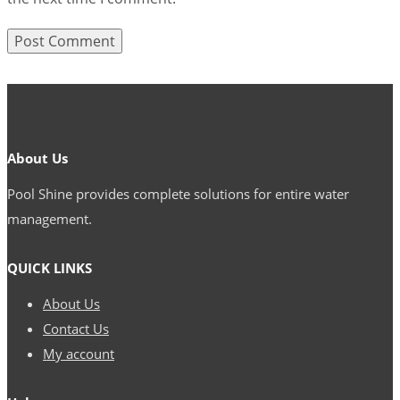
About Us
Pool Shine provides complete solutions for entire water
management.
QUICK LINKS
About Us
Contact Us
My account