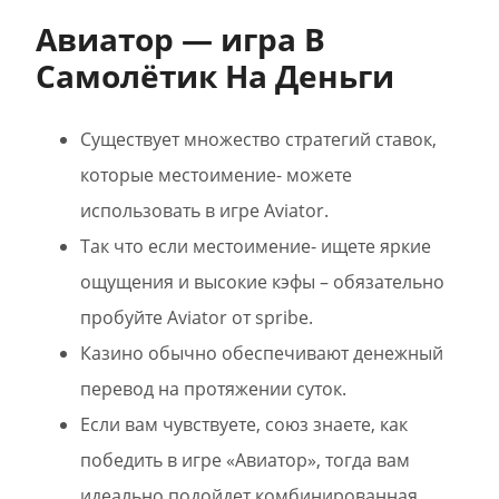
Авиатор — игра В
Самолётик На Деньги
Существует множество стратегий ставок,
которые местоимение- можете
использовать в игре Aviator.
Так что если местоимение- ищете яркие
ощущения и высокие кэфы – обязательно
пробуйте Aviator от spribe.
Казино обычно обеспечивают денежный
перевод на протяжении суток.
Если вам чувствуете, союз знаете, как
победить в игре «Авиатор», тогда вам
идеально подойдет комбинированная