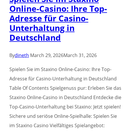
Online-Casino: Ihre Top-
2026
Adresse für Casino-
Get
Unterhaltung in
an
Deutschland
advantage
to
try
By
dineth
March 29, 2026
March 31, 2026
out
Spielen Sie im Staxino Online-Casino: Ihre Top-
Adresse für Casino-Unterhaltung in Deutschland
Table Of Contents Spielgenuss pur: Erleben Sie das
Staxino Online-Casino in Deutschland Entdecke die
Top-Casino-Unterhaltung bei Staxino: Jetzt spielen!
Sichere und seriöse Online-Spielhalle: Spielen Sie
im Staxino Casino Vielfältiges Spielangebot: