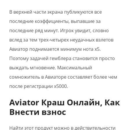
В верхней части экрана публикуются все
последние коэффициенты, выпавшие за
последние ряд минут. Игрок увидит, словно
вслед за тем трех-четырех неудачных взлетов
Авиатор поднимается минимум нота х5.
Поэтому задачей гемблера становится просто
выждать мгновение. Максимальный
сомножитель в Авиаторе составляет более чем
после регистрации х5000.
Aviator Краш Онлайн, Как
Внести взнос
Найти этот продукт можно в действительности