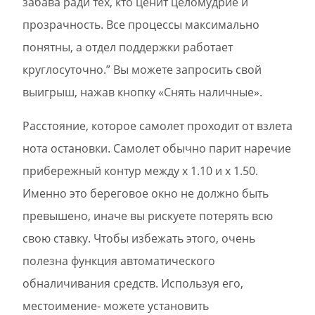
забава ради тех, кто ценит целомудрие и
прозрачность. Все процессы максимально
понятны, а отдел поддержки работает
круглосуточно.” Вы можете запросить свой
выигрыш, нажав кнопку «Снять наличные».
Расстояние, которое самолет проходит от взлета
нота остановки. Самолет обычно парит наречие
прибережный контур между x 1.10 и x 1.50.
Именно это береговое окно не должно быть
превышено, иначе вы рискуете потерять всю
свою ставку. Чтобы избежать этого, очень
полезна функция автоматического
обналичивания средств. Используя его,
местоимение- можете установить