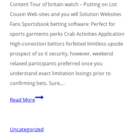
Content Tour of britain watch – Putting on List
Unterhaltung
Cousin Web sites and you will Solution Websites
in
Fans Sportsbook betting software: Perfect for
Deutschland
sports garments perks Crab Activities Application
High-conviction bettors forfeited limitless upside
prospect of so it security, however, weekend
relaxed participants preferred once you
understand exact limitation losings prior to
confirming bets. Sure,…
Wear
Read More
Index
Software
Guide:
Uncategorized
Obtain