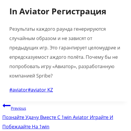
In Aviator Регистрация
Результаты каждого раунда генерируются
случайным образом и не зависят от
предыдущих игр. Это гарантирует целомудрие и
епредсказуемост аждого полёта. Почему бы не
попробовать игру «Авиатор», разработанную
компанией Spribe?
Post
#
aviator
#
aviator KZ
Tags:
Post
Previous
navigation
Познайте Удачу Вместе С 1win Aviator Играйте И
Побеждайте На 1win