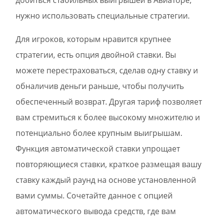
добиться стабильных выигрышей в Авиаторе,
нужно использовать специальные стратегии.
Для игроков, которым нравится крупнее
стратегии, есть опция двойной ставки. Вы
можете перестраховаться, сделав одну ставку и
обналичив деньги раньше, чтобы получить
обеспеченный возврат. Другая тариф позволяет
вам стремиться к более высокому множителю и
потенциально более крупным выигрышам.
Функция автоматической ставки упрощает
повторяющиеся ставки, краткое размещая вашу
ставку каждый раунд на основе установленной
вами суммы. Сочетайте данное с опцией
автоматического вывода средств, где вам