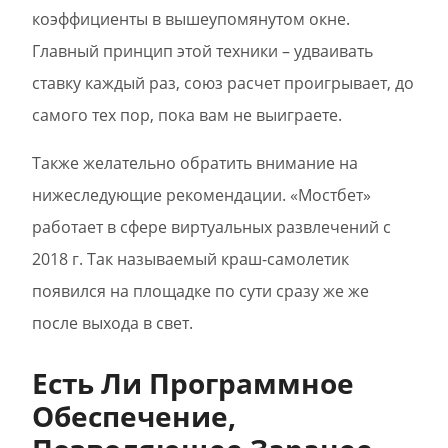
коэффициенты в вышеупомянутом окне.
Главный принцип этой техники – удваивать
ставку каждый раз, союз расчет проигрывает, до
самого тех пор, пока вам не выиграете.
Также желательно обратить внимание на
нижеследующие рекомендации. «Мостбет»
работает в сфере виртуальных развлечений с
2018 г. Так называемый краш-самолетик
появился на площадке по сути сразу же же
после выхода в свет.
Есть Ли Программное
Обеспечение,