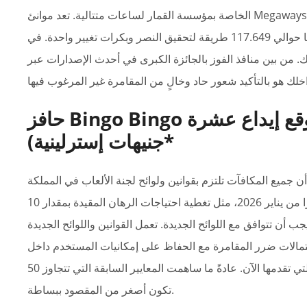
الخاصة بمؤسسة القمار لساعات متتالية. تعد موانئ Megaways بمثابة مدرسة قديمة وقد تمزقها أو تمزقها لأعلى; التي
لديها حوالي 117.649 طريقة لتحقيق النصر وبكرات تغيير واحدة. في MrQ، قمنا بتأسيس موقع على الإنترنت. التي توفر
. من بين منافذ الفوز بالجائزة الكبرى في أحدث الإصدارات عبر
حافز Bingo Bingo بقيمة 30 جنيهًا إسترلينيًا (يتوقع إيداع عشرة
جنيهات إسترلينية)*
المتحدة اعتبارًا من يناير 2026، مثل تغطية احتياجات الرهان المقيدة بمقدار 10x، ويجوز لك استبعاد مشروع المعدات
 أن تتوافق مع اللوائح الجديدة. تعمل القوانين واللوائح الجديدة
احتمالات ضرر المقامرة مع الحفاظ على إمكانيات المستخدم داخل
الإعلانات التي تقدمها الآن. عادةً ما ساهمت المعايير السابقة التي تتجاوز 50x في توسيع نطاق المحترفين في المقامرة وقد
تكون أصغر من المقصود ببساطة.