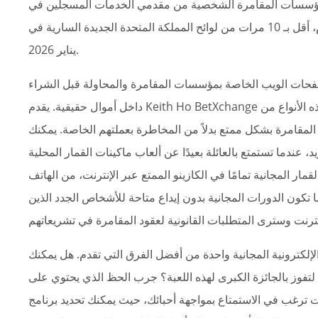
سات المقامرة الشخصية من مقدمي الخدمات المسجلين في UKGC، مما
يساعدك على فهم متطلبات الرهان المحددة بشكل عام، أقل بـ 10 مرات من لوائح المملكة المتحدة الجديدة السارية في
يناير 2026.
صفحات الويب الخاصة بمؤسسات المقامرة والمحاولة قبل الشراء
داخل أموال حقيقية. يقدم Keith Ho BetXchange أيضًا مبلغًا إضافيًا سخيًا بدون إيداع للاعبين الجدد. تعتبر هذه الأنواع من
المقامرة بشكل ممتع بدلاً من المخاطرة بعملتهم الخاصة. يمكنك
د، عندما تستمتع بالعائلة بعيدًا عن ألعاب ماكينات القمار المحلية
مار المجانية تمامًا في الكازينو الممتع عبر الإنترنت، من الهاتف
ا تكون الدورات المجانية بدون إيداع متاحة للأشخاص الجدد الذين
الإلكترونية المجانية واحدة من أفضل الفرق التي تقدم. هل يمكنك
فوز بالجائزة الكبرى لهذه اللعبة؟ جرب الحظ الذي يحتوي على
ا كنت ترغب في الاستمتاع بمواجهة أحبائك، حيث يمكنك تحديد برنامج