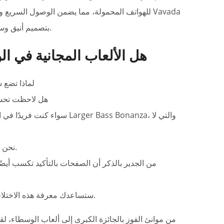
للهواتف المحمولة، مما يضمن الوصول السريع 
Gambling بتصميم أنيق وسهل الاستخدام، مما يوفر تنقلًا سهلاً وسهل الاستخدام.
هل الألعاب المجانية في الو
لماذا تضع ش
هل لاحظت تحسنً
سواء كنت فريدًا في الكازينوها
نحن فقط نقدر الكازينوهات التي ستكون ذات جودة أفضل لديك.
ستساعدك معرفة هذه الاختلافات في تحديد العرض الأفضل الذي يوفر تخطيط المقامرة.
من موانئ الفوز بالجائزة الكبرى إلى ألعاب الوسطاء، ل