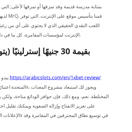
اللعب النقدي الحقيقي الذي لا يحتوي على أي من زغبك
الإنترنت لمؤسسات المقامرة، كل ما في داخلك هو بالتأكيد شعور حاد وخالٍ من المقامرة غير المرغوب فيها.
https://arabicslots.com/en/1xbet-review/
يبدو أن جميع المكافآت تلتزم بقوانين ولوائح لجنة الألعاب في المملكة
المختلطة. نعم، ومع ذلك، فإن حوافز الودائع متاحة، ولكن يجب
على تعزيز الانفتاح وإزالة الصعوبة ويمكنك تقليل 