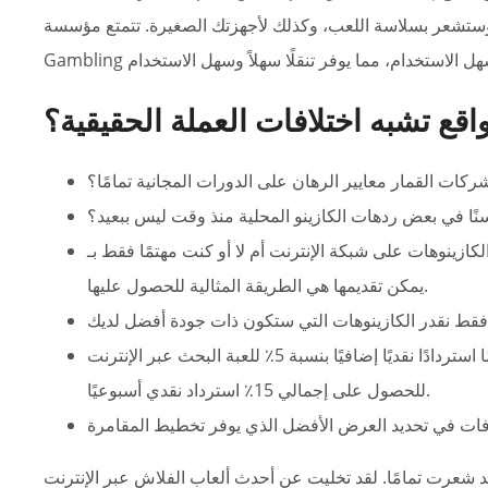
وستشعر بسلاسة اللعب، وكذلك لأجهزتك الصغيرة.
تتمتع مؤسسة Vavada
اقع تشبه اختلافات العملة الحقيقية؟
ركات القمار معايير الرهان على الدورات المجانية تمامًا؟
ا في بعض ردهات الكازينو المحلية منذ وقت ليس ببعيد؟
ت على شبكة الإنترنت أم لا أو كنت مهتمًا فقط بـ Larger Bass Bonanza، والتي لا
يمكن تقديمها هي الطريقة المثالية للحصول عليها.
من الجدير بالذكر أن الصفحات بالتأكيد تكسب أيضًا استردادًا نقديًا إضافيًا بنسبة 5٪ للعبة البحث عبر الإنترنت
للحصول على إجمالي 15٪ استرداد نقدي أسبوعيًا.
قد شعرت تمامًا. لقد تخليت عن أحدث ألعاب الفلاش عبر الإنترنت