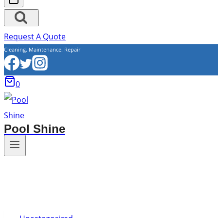
Request A Quote
Cleaning. Maintenance. Repair
0
Pool Shine