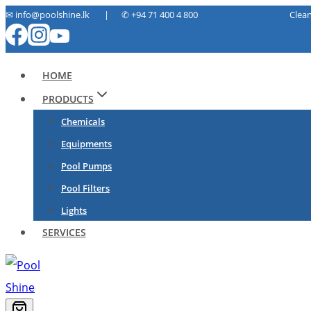
Skip
✉ info@poolshine.lk | ✆
+94 71 400 4 800 Cleaning. Ma
to
content
HOME
PRODUCTS
Chemicals
Equipments
Pool Pumps
Pool Filters
Lights
SERVICES