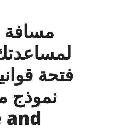
مسافة ا
لمساعدتك 
فتحة قواني
نموذج م