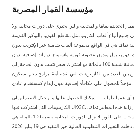
مؤسسة القمار المصرية
قمار الجديدة تمامًا والمجانية والتي تحتوي على دورات مجانية ولا
ي جميع أنواع ألعاب الكازينو مثل مقاطع الفيديو والبوكيز القديمة
جانية تمامًا هي في الواقع مجموعة ألعاب شاملة عبر الإنترنت بدون
رنت بدون تنزيل وبدون عضوية فورية واستمتع بدورات إضافية بدون
إيداع دولارات. هناك أيضًا أكثر من 7000 لعبة سلوت مجانية بنسبة 100 بالمائة مع اشتراك صفر تثبيت بدون الحاجة إلى
 بين العديد من الكازينوهات التي تقدم أيضًا برامج دعم، ستكون
مؤهلاً للحصول على مكافأة إضافية بدون إيداع كمستخدم عادي.
المجانية بنسبة 100% من الإيداع أي عمولة أولية — يمكنك الحصول عليها من خلال الانضمام إلى
الكازينوهات التي اشتركت فيها UKGC. تؤدي الدورات المجانية تمامًا للمراهنة على الصفر إلى إزالة هذه المعايير تمامًا،
وتقيد جميع الدفعات بينما يتم سحب الدولارات القابلة للسحب على الفور. لا تزال الدورات المجانية بنسبة 100 بالمائة هي
أشهر مكافآت الكازينو في المملكة المتحدة، ومع ذلك، دخلت التغييرات التنظيمية العالية حيز التنفيذ في 19 يناير 2026