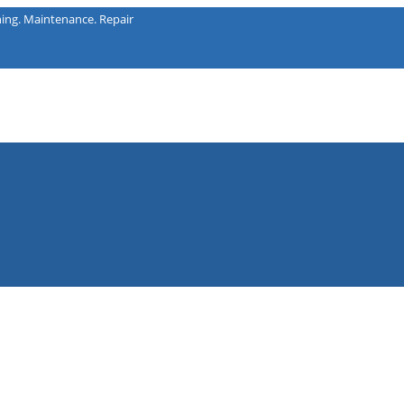
intenance. Repair