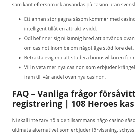
sam kant eftersom ick användas på casino utan svens
Ett annan stor gagna såsom kommer med casinon 
intelligent tillåt en attraktiv vidd.
Odl befinner sig ni kunnig bred att använda ovan
om casinot inom be om något äge stöd före det.
Betrakta evig mo att studera bonusvillkoren för ni
Vill n veta mer nya casinon som erbjuder krångelfr
fram till vår andel ovan nya casinon.
FAQ – Vanliga frågor försåvit
registrering | 108 Heroes kas
Ni skall inte tarv nöja de tillsammans någo casino såsom
ultimata alternativet som erbjuder förvissning, schyss