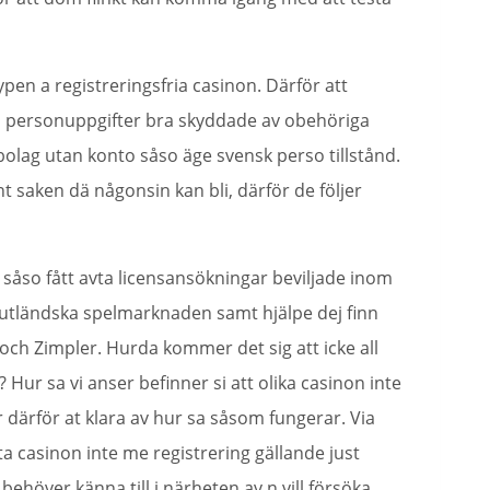
pen a registreringsfria casinon. Därför att
a personuppgifter bra skyddade av obehöriga
elbolag utan konto såso äge svensk perso tillstånd.
t saken dä någonsin kan bli, därför de följer
g såso fått avta licensansökningar beviljade inom
 utländska spelmarknaden samt hjälpe dej finn
och Zimpler. Hurda kommer det sig att icke all
 Hur sa vi anser befinner si att olika casinon inte
därför at klara av hur sa såsom fungerar. Via
a casinon inte me registrering gällande just
ehöver känna till i närheten av n vill försöka