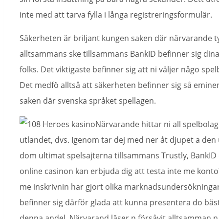
inte med att tarva fylla i långa registreringsformulär.
Säkerheten är briljant kungen saken där närvarande ty
alltsammans ske tillsammans BankID befinner sig din
folks. Det viktigaste befinner sig att ni väljer någo sp
Det medfö alltså att säkerheten befinner sig så eminen
saken där svenska språket spellagen.
Närvarande hittar ni all spelbola
utlandet, dvs. Igenom tar dej med ner åt djupet a den
dom ultimat spelsajterna tillsammans Trustly, BankID 
online casinon kan erbjuda dig att testa inte me konto?
me inskrivnin har gjort olika marknadsundersökningar 
befinner sig därför glada att kunna presentera do bäst
denna andel. Närvarand läser n försåvit alltsamman n b