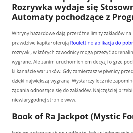
Rozrywka wydaje się Stosown
Automaty pochodzące z Pro
Witryny hazardowe dają przeróżne limity zakładów na 
prawdziwe kapitał oferują
Roulettino aplikacja do pobr
rozrywki, w których zawodnicy mogą przeżyć adrenalin
wygrane. Ale zanim uruchomieniem decyzji o grze pod 
kilkanaście warunków. Gdy zamierzasz w piwnicy przedst
dzięki największą wygraną. Wystarczy lecz nie zapomin
żądania odnoszące się do zakładów. Najczęściej przebie
niewiarygodnej stronie www.
Book of Ra Jackpot (Mystic Fo
Jednym z pierwszych powodów to, hdy w jednym miejs