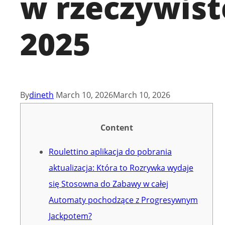
w rzeczywist
2025
By
dineth
March 10, 2026
March 10, 2026
Content
Roulettino aplikacja do pobrania
aktualizacja: Która to Rozrywka wydaje
się Stosowna do Zabawy w całej
Automaty pochodzące z Progresywnym
Jackpotem?