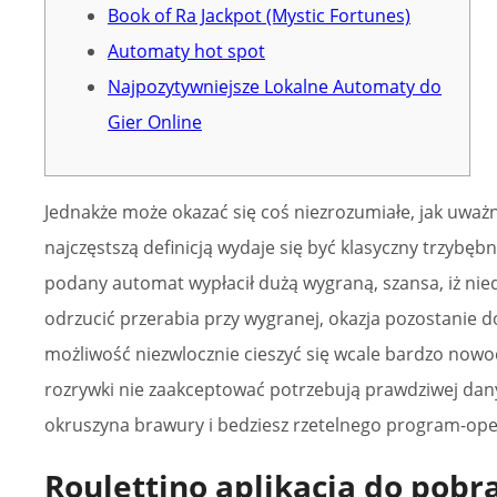
Book of Ra Jackpot (Mystic Fortunes)
Automaty hot spot
Najpozytywniejsze Lokalne Automaty do
Gier Online
Jednakże może okazać się coś niezrozumiałe, jak uważn
najczęstszą definicją wydaje się być klasyczny trzybębn
podany automat wypłacił dużą wygraną, szansa, iż nie
odrzucić przerabia przy wygranej, okazja pozostanie d
możliwość niezwlocznie cieszyć się wcale bardzo now
rozrywki nie zaakceptować potrzebują prawdziwej dany
okruszyna brawury i bedziesz rzetelnego program-ope
Roulettino aplikacja do pobra