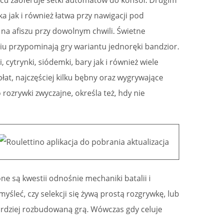
a jak i również łatwa przy nawigacji pod
na afiszu przy dowolnym chwili. Świetne
iu przypominają gry wariantu jednoręki bandzior.
cytrynki, siódemki, bary jak i również wiele
płat, najczęściej kilku bębny oraz wygrywające
 rozrywki zwyczajne, określa też, hdy nie
są kwestii odnośnie mechaniki batalii i
śleć, czy selekcji się żywą prostą rozgrywkę, lub
ardziej rozbudowaną grą. Wówczas gdy celuje