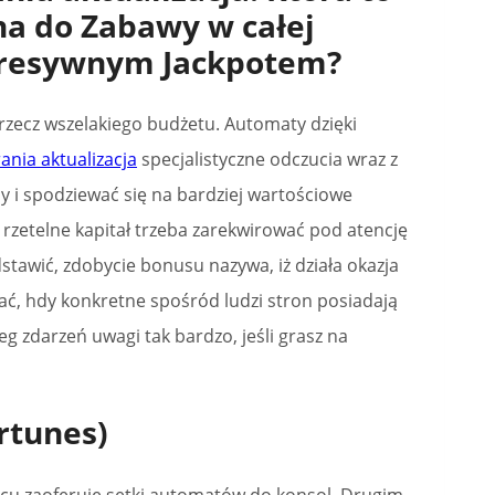
a do Zabawy w całej
gresywnym Jackpotem?
rzecz wszelakiego budżetu. Automaty dzięki
ania aktualizacja
specjalistyczne odczucia wraz z
y i spodziewać się na bardziej wartościowe
rzetelne kapitał trzeba zarekwirować pod atencję
awić, zdobycie bonusu nazywa, iż ​​działa okazja
ać, hdy konkretne spośród ludzi stron posiadają
g zdarzeń uwagi tak bardzo, jeśli grasz na
rtunes)
cu zaoferuje setki automatów do konsol. Drugim