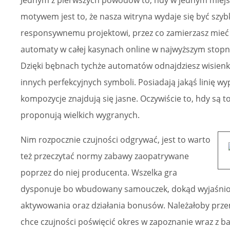
motywem jest to, że nasza witryna wydaje się być szybk
responsywnemu projektowi, przez co zamierzasz mieć 
automaty w całej kasynach online w najwyższym stopn
Dzięki bębnach tychże automatów odnajdziesz wisienki, 
innych perfekcyjnych symboli. Posiadają jakąś linię wy
kompozycje znajdują się jasne. Oczywiście to, hdy są to
proponują wielkich wygranych.
Nim rozpocznie czujności odgrywać, jest to warto
też przeczytać normy zabawy zaopatrywane
poprzez do niej producenta. Wszelka gra
dysponuje bo wbudowany samouczek, dokąd wyjaśnione 
aktywowania oraz działania bonusów. Należałoby przemy
chce czujności poświęcić okres w zapoznanie wraz z b