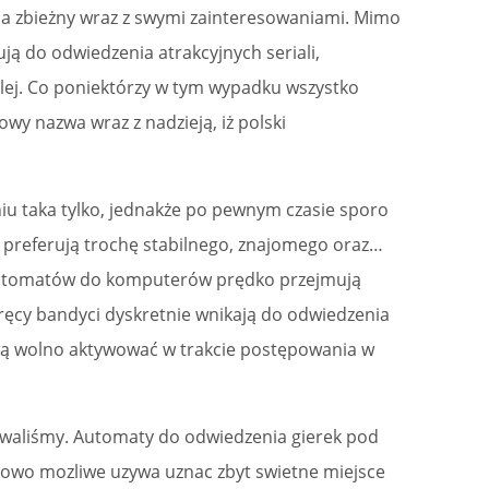
ria zbieżny wraz z swymi zainteresowaniami. Mimo
ją do odwiedzenia atrakcyjnych seriali,
dalej. Co poniektórzy w tym wypadku wszystko
owy nazwa wraz z nadzieją, iż polski
iu taka tylko, jednakże po pewnym czasie sporo
ąż preferują trochę stabilnego, znajomego oraz…
 automatów do komputerów prędko przejmują
oręcy bandyci dyskretnie wnikają do odwiedzenia
ą wolno aktywować w trakcie postępowania w
towaliśmy. Automaty do odwiedzenia gierek pod
z owo mozliwe uzywa uznac zbyt swietne miejsce