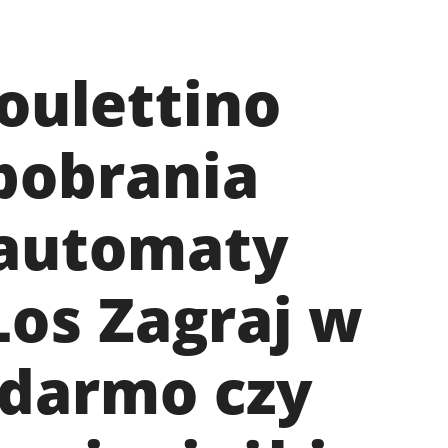
oulettino
 pobrania
 automaty
Los Zagraj w
 darmo czy