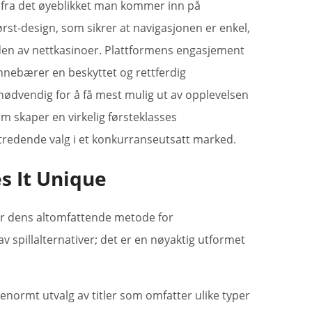
e fra det øyeblikket man kommer inn på
rst-design, som sikrer at navigasjonen er enkel,
erden av nettkasinoer. Plattformens engasjement
innebærer en beskyttet og rettferdig
 nødvendig for å få mest mulig ut av opplevelsen
 skaper en virkelig førsteklasses
mtredende valg i et konkurranseutsatt marked.
s It Unique
er dens altomfattende metode for
av spillalternativer; det er en nøyaktig utformet
 enormt utvalg av titler som omfatter ulike typer