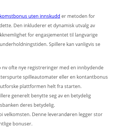
lkomstbonus uten innskudd
er metoden for
 dette. Den inkluderer et dynamisk utvalg av
takknemlighet for engasjementet til langvarige
r underholdningstiden. Spillere kan vanligvis se
no nv ofte nye registreringer med en innbydende
tterspurte spilleautomater eller en kontantbonus
utforske plattformen helt fra starten.
illere generelt benytte seg av en betydelig
sbanken deres betydelig.
rbi velkomsten. Denne leverandøren legger stor
ntlige bonuser.