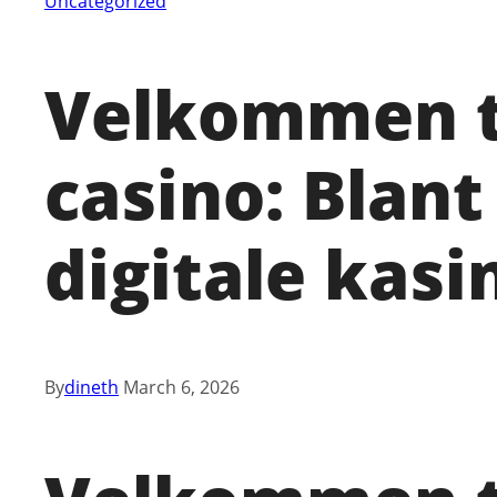
Uncategorized
Velkommen t
casino: Blant
digitale kas
By
dineth
March 6, 2026