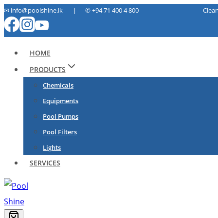
Skip
✉ info@poolshine.lk | ✆
+94 71 400 4 800 Cleaning. Ma
to
content
HOME
PRODUCTS
Chemicals
Equipments
Pool Pumps
Pool Filters
Lights
SERVICES