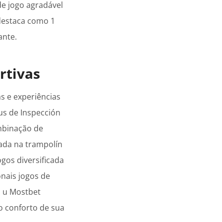
de jogo agradável
 destaca como 1
ante.
rtivas
s e experiências
us de Inspección
mbinação de
nada na trampolín
gos diversificada
onais jogos de
, u Mostbet
o conforto de sua