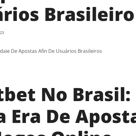
rios Brasileiro
023
aie De Apostas Afin De Usuários Brasileiros
bet No Brasil
 Era De Apost