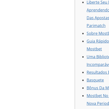
Liberte Seu 
Aprendendo 
Das Apostas
Parimatch
Sobre Mostb
Guia Rápido
Mostbet
Uma Bibliot
Incomparáv
Resultados E
Basquete
Bônus Da M
Mostbet No
Nova Period