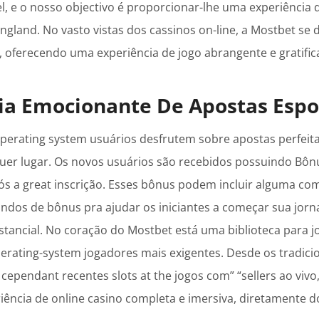
el, e o nosso objectivo é proporcionar-lhe uma experiência 
ngland. No vasto vistas dos cassinos on-line, a Mostbet se
a, oferecendo uma experiência de jogo abrangente e gratific
ia Emocionante De Apostas Espo
perating system usuários desfrutem sobre apostas perfeita
er lugar. Os novos usuários são recebidos possuindo Bôn
s a great inscrição. Esses bônus podem incluir alguma co
undos de bônus pra ajudar os iniciantes a começar sua jor
ancial. No coração do Mostbet está uma biblioteca para jo
perating-system jogadores mais exigentes. Desde os tradici
cependant recentes slots at the jogos com” “sellers ao vivo
ência de online casino completa e imersiva, diretamente d