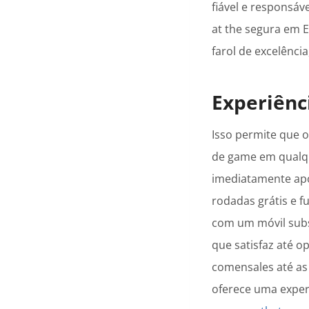
fiável e responsáv
at the segura em E
farol de excelênci
Experiênc
Isso permite que o
de game em qualqu
imediatamente apó
rodadas grátis e f
com um móvil subst
que satisfaz até o
comensales até as 
oferece uma experi