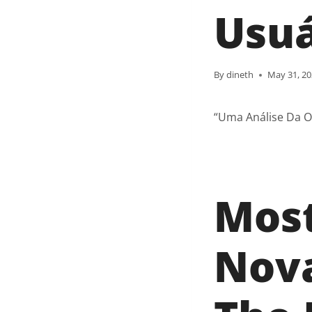
Usuá
By
dineth
May 31, 2
“Uma Análise Da Od
Most
Nova