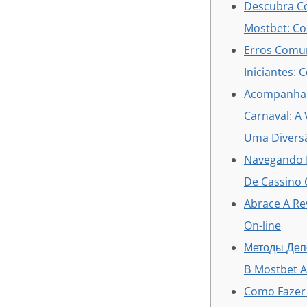
Descubra C
Mostbet: Co
Erros Comu
Iniciantes: 
Acompanhan
Carnaval: A
Uma Divers
Navegando N
De Cassino 
Abrace A Re
On-line
Методы Деп
В Mostbet 
Como Fazer