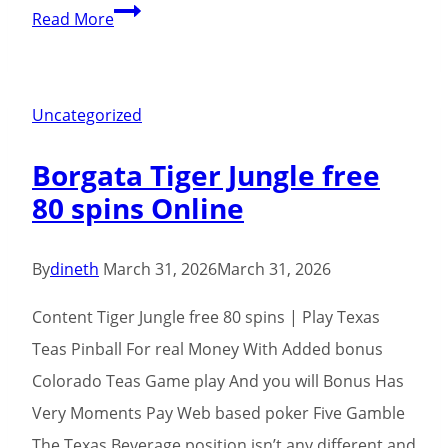
Mostbet
Read More
Aqui
No
Brasil:
Uncategorized
Uma
Borgata Tiger Jungle free
Nova
80 spins Online
Period
De
Apostas
By
dineth
March 31, 2026
March 31, 2026
Electronic
Content Tiger Jungle free 80 spins | Play Texas
Jogos
Teas Pinball For real Money With Added bonus
Onlin
Colorado Teas Game play And you will Bonus Has
Very Moments Pay Web based poker Five Gamble
The Texas Beverage position isn’t any different and