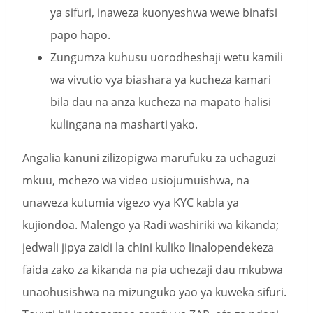
ya sifuri, inaweza kuonyeshwa wewe binafsi
papo hapo.
Zungumza kuhusu uorodheshaji wetu kamili
wa vivutio vya biashara ya kucheza kamari
bila dau na anza kucheza na mapato halisi
kulingana na masharti yako.
Angalia kanuni zilizopigwa marufuku za uchaguzi
mkuu, mchezo wa video usiojumuishwa, na
unaweza kutumia vigezo vya KYC kabla ya
kujiondoa. Malengo ya Radi washiriki wa kikanda;
jedwali jipya zaidi la chini kuliko linalopendekeza
faida zako za kikanda na pia uchezaji dau mkubwa
unaohusishwa na mizunguko yao ya kuweka sifuri.