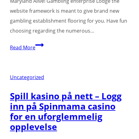
Maryland Alive! Gambling enterprise Lodge the
website framework is meant to give brand new
gambling establishment flooring for you. Have fun
choosing regarding the numerous…
Although
Read More
gambling
enterprises
was
Uncategorized
indeed
Spill kasino på nett – Logg
around
inn på Spinmama casino
for
for en uforglemmelig
some
opplevelse
time,
they