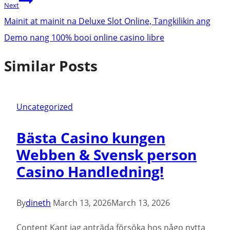
Next
Mainit at mainit na Deluxe Slot Online, Tangkilikin ang
Demo nang 100% booi online casino libre
Similar Posts
Uncategorized
Bästa Casino kungen
Webben & Svensk person
Casino Handledning!
By
dineth
March 13, 2026
March 13, 2026
Content Kant jag anträda försöka hos någo nytta