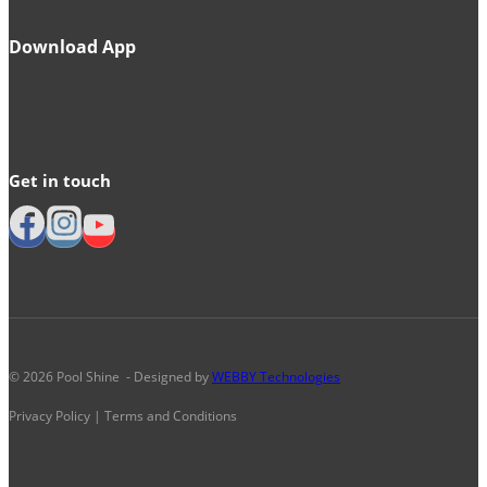
Download App
Get in touch
© 2026 Pool Shine - Designed by
WEBBY Technologies
Privacy Policy | Terms and Conditions