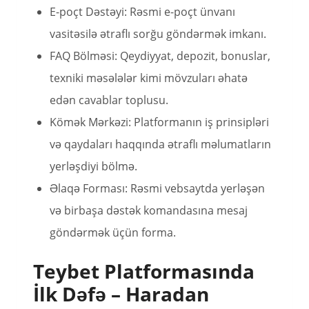
E-poçt Dəstəyi: Rəsmi e-poçt ünvanı
vasitəsilə ətraflı sorğu göndərmək imkanı.
FAQ Bölməsi: Qeydiyyat, depozit, bonuslar,
texniki məsələlər kimi mövzuları əhatə
edən cavablar toplusu.
Kömək Mərkəzi: Platformanın iş prinsipləri
və qaydaları haqqında ətraflı məlumatların
yerləşdiyi bölmə.
Əlaqə Forması: Rəsmi vebsaytda yerləşən
və birbaşa dəstək komandasına mesaj
göndərmək üçün forma.
Teybet Platformasında
İlk Dəfə – Haradan