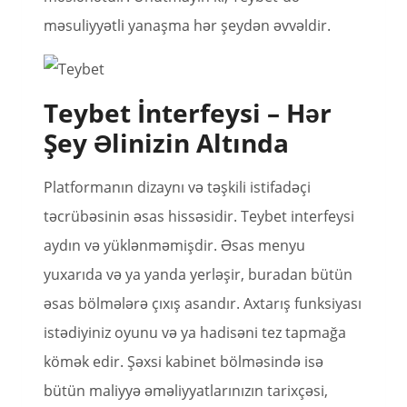
məsuliyyətli yanaşma hər şeydən əvvəldir.
Teybet İnterfeysi – Hər
Şey Əlinizin Altında
Platformanın dizaynı və təşkili istifadəçi
təcrübəsinin əsas hissəsidir. Teybet interfeysi
aydın və yüklənməmişdir. Əsas menyu
yuxarıda və ya yanda yerləşir, buradan bütün
əsas bölmələrə çıxış asandır. Axtarış funksiyası
istədiyiniz oyunu və ya hadisəni tez tapmağa
kömək edir. Şəxsi kabinet bölməsində isə
bütün maliyyə əməliyyatlarınızın tarixçəsi,