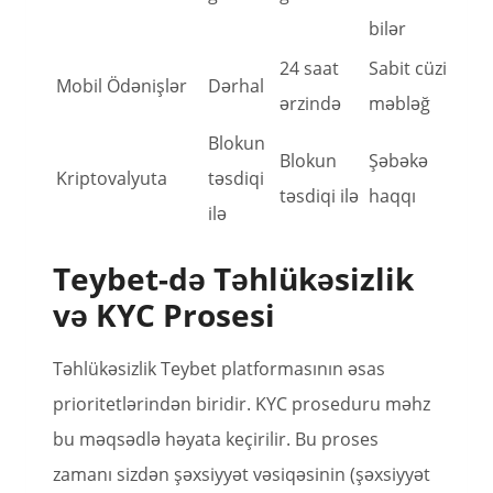
bilər
24 saat
Sabit cüzi
Mobil Ödənişlər
Dərhal
ərzində
məbləğ
Blokun
Blokun
Şəbəkə
Kriptovalyuta
təsdiqi
təsdiqi ilə
haqqı
ilə
Teybet-də Təhlükəsizlik
və KYC Prosesi
Təhlükəsizlik Teybet platformasının əsas
prioritetlərindən biridir. KYC proseduru məhz
bu məqsədlə həyata keçirilir. Bu proses
zamanı sizdən şəxsiyyət vəsiqəsinin (şəxsiyyət