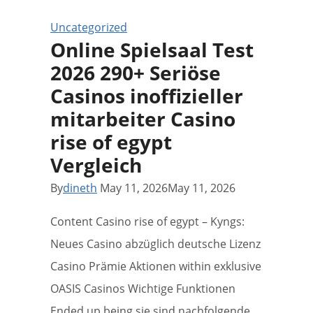
compagnie
de
Uncategorized
Online Spielsaal Test
gratification
2026 290+ Seriöse
Wild
Casinos inoffizieller
Dice
mitarbeiter Casino
Salle
rise of egypt
de
Vergleich
jeu
Allemagne
By
dineth
May 11, 2026
May 11, 2026
laquelle
Content Casino rise of egypt – Kyngs:
vous
Neues Casino abzüglich deutsche Lizenz
pourrez
Casino Prämie Aktionen within exklusive
fier
OASIS Casinos Wichtige Funktionen
Ended up being sie sind nachfolgende