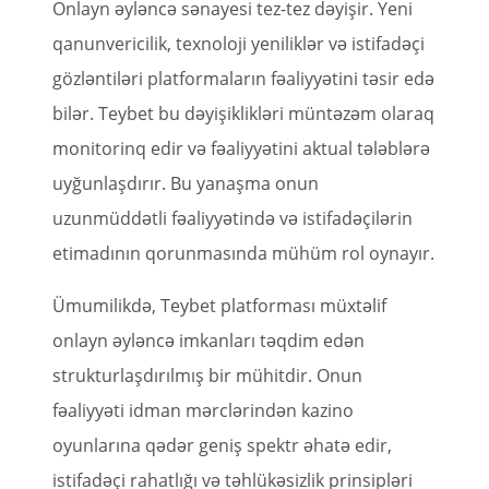
Onlayn əyləncə sənayesi tez-tez dəyişir. Yeni
qanunvericilik, texnoloji yeniliklər və istifadəçi
gözləntiləri platformaların fəaliyyətini təsir edə
bilər. Teybet bu dəyişiklikləri müntəzəm olaraq
monitorinq edir və fəaliyyətini aktual tələblərə
uyğunlaşdırır. Bu yanaşma onun
uzunmüddətli fəaliyyətində və istifadəçilərin
etimadının qorunmasında mühüm rol oynayır.
Ümumilikdə, Teybet platforması müxtəlif
onlayn əyləncə imkanları təqdim edən
strukturlaşdırılmış bir mühitdir. Onun
fəaliyyəti idman mərclərindən kazino
oyunlarına qədər geniş spektr əhatə edir,
istifadəçi rahatlığı və təhlükəsizlik prinsipləri