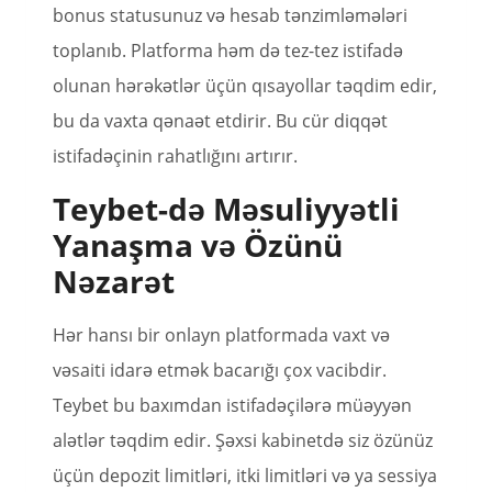
bonus statusunuz və hesab tənzimləmələri
toplanıb. Platforma həm də tez-tez istifadə
olunan hərəkətlər üçün qısayollar təqdim edir,
bu da vaxta qənaət etdirir. Bu cür diqqət
istifadəçinin rahatlığını artırır.
Teybet-də Məsuliyyətli
Yanaşma və Özünü
Nəzarət
Hər hansı bir onlayn platformada vaxt və
vəsaiti idarə etmək bacarığı çox vacibdir.
Teybet bu baxımdan istifadəçilərə müəyyən
alətlər təqdim edir. Şəxsi kabinetdə siz özünüz
üçün depozit limitləri, itki limitləri və ya sessiya