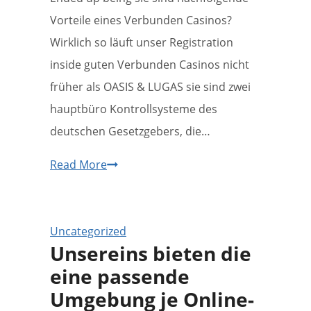
Vorteile eines Verbunden Casinos?
Wirklich so läuft unser Registration
inside guten Verbunden Casinos nicht
früher als OASIS & LUGAS sie sind zwei
hauptbüro Kontrollsysteme des
deutschen Gesetzgebers, die…
Online
Read More
Spielsaal
Test
2026
Uncategorized
Unsereins bieten die
290+
eine passende
Seriöse
Umgebung je Online-
Casinos