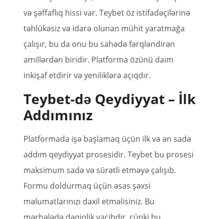
və şəffaflıq hissi var. Teybet öz istifadəçilərinə
təhlükəsiz və idarə olunan mühit yaratmağa
çalışır, bu da onu bu sahədə fərqləndirən
amillərdən biridir. Platforma özünü daim
inkişaf etdirir və yeniliklərə açıqdır.
Teybet-də Qeydiyyat – İlk
Addımınız
Platformada işə başlamaq üçün ilk və ən sadə
addım qeydiyyat prosesidir. Teybet bu prosesi
maksimum sadə və sürətli etməyə çalışıb.
Formu doldurmaq üçün əsas şəxsi
məlumatlarınızı daxil etməlisiniz. Bu
mərhələdə dəqiqlik vacibdir, çünki bu