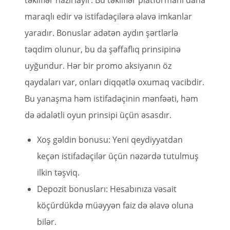
maraqlı edir və istifadəçilərə əlavə imkanlar
yaradır. Bonuslar adətən aydın şərtlərlə
təqdim olunur, bu da şəffaflıq prinsipinə
uyğundur. Hər bir promo aksiyanın öz
qaydaları var, onları diqqətlə oxumaq vacibdir.
Bu yanaşma həm istifadəçinin mənfəəti, həm
də ədalətli oyun prinsipi üçün əsasdır.
Xoş gəldin bonusu: Yeni qeydiyyatdan
keçən istifadəçilər üçün nəzərdə tutulmuş
ilkin təşviq.
Depozit bonusları: Hesabınıza vəsait
köçürdükdə müəyyən faiz də əlavə oluna
bilər.