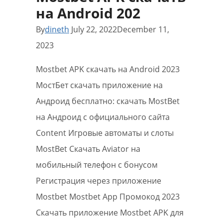
на Android 202
By
dineth
July 22, 2022
December 11,
2023
Mostbet APK скачать на Android 2023
МостБет скачать приложение на
Андроид бесплатно: скачать MostBet
на Андроид с официального сайта
Content Игровые автоматы и слоты
MostBet Скачать Aviator на
мобильный телефон с бонусом
Регистрация через приложение
Mostbet Mostbet App Промокод 2023
Скачать приложение Mostbet APK для