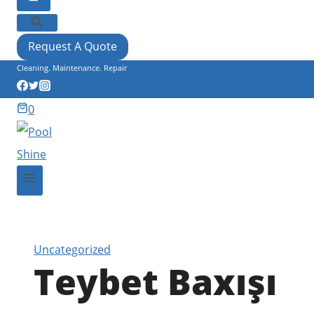
Request A Quote
Cleaning. Maintenance. Repair
0
Uncategorized
Teybet Baxışı