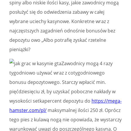
spiny albo niskie ilości kasy, jakie zawodnicy mogą
posłużyć się do odwiedzenia zabawy w całej
wybrane uciechy kasynowe. Konkretne wraz z
najczęstszych zagadnień odnośnie bonusów bez
depozytu owo „Albo potrafię zyskać rzetelne
pieniążki?
Zawodnicy mogą 4 razy
tygodniowo używać wraz z cotygodniowego
bonusu depozytowego. Starczy wpłacić min.
pięćdziesięciu zł, by uzyskać poboczne nakłady w
wysokości setkapercent depozytu do
https://mega-
hamster.com/pl/
maksymalnej ilości 250 zł. Oprócz
tego pies z kulawą nogą nie opowiada, że wystarczy
warunkować uwagi do poszczególnego kasyna. O