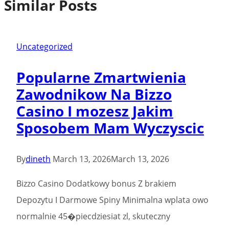
Similar Posts
Uncategorized
Popularne Zmartwienia
Zawodnikow Na Bizzo
Casino I mozesz Jakim
Sposobem Mam Wyczyscic
By
dineth
March 13, 2026
March 13, 2026
Bizzo Casino Dodatkowy bonus Z brakiem
Depozytu I Darmowe Spiny Minimalna wplata owo
normalnie 45�piecdziesiat zl, skuteczny