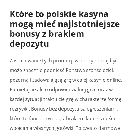
Które to polskie kasyna
mogą mieć najistotniejsze
bonusy z brakiem
depozytu
Zastosowanie tych promocji w dobry rodzaj być
może znacznie podnieść Panstwa szanse dzięki
pozorną i zadowalającą grę w całej kasynie online.
Pamiętajcie ale o odpowiedzialnej grze oraz w
każdej sytuacji traktujcie grę w charakterze formę
rozrywki. Bonusy bez depozytu są ogłoszeniami,
które to fani otrzymują z brakiem konieczności
wpłacania własnych gotówki. To często darmowe