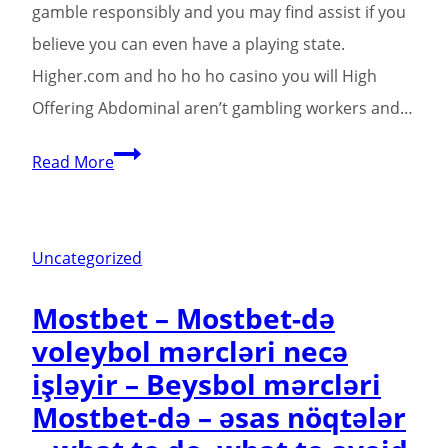
gamble responsibly and you may find assist if you
believe you can even have a playing state.
Higher.com and ho ho ho casino you will High
Offering Abdominal aren’t gambling workers and…
Greatest
Read More
United
kingdom
Status
Uncategorized
Internet
Mostbet – Mostbet-də
sites
voleybol mərcləri necə
Slots,
işləyir – Beysbol mərcləri
Incentives
Mostbet-də – əsas nöqtələr
and
you