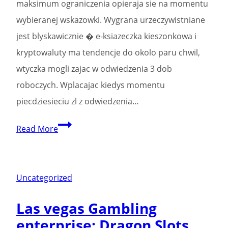
maksimum ograniczenia opieraja sie na momentu
wybieranej wskazowki. Wygrana urzeczywistniane
jest blyskawicznie � e-ksiazeczka kieszonkowa i
kryptowaluty ma tendencje do okolo paru chwil,
wtyczka mogli zajac w odwiedzenia 3 dob
roboczych. Wplacajac kiedys momentu
piecdziesieciu zl z odwiedzenia…
Popularne
Read More
Zmartwienia
Zawodnikow
Na
Uncategorized
Bizzo
Las vegas Gambling
Casino
enterprise: Dragon Slots
I