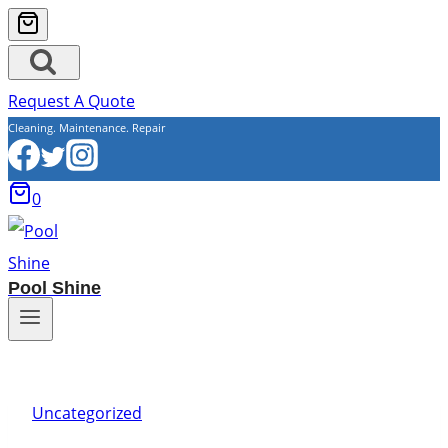
Request A Quote
Cleaning. Maintenance. Repair
0
Pool Shine
Uncategorized