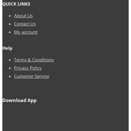
QUICK LINKS
About Us
Contact Us
My account
Help
Terms & Conditions
Privacy Policy
Customer Service
Download App