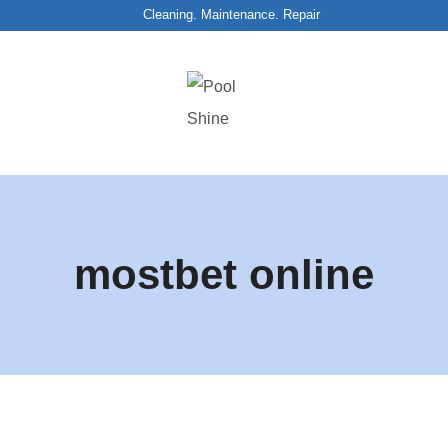
800 Cleaning. Maintenance. Repair
mostbet online