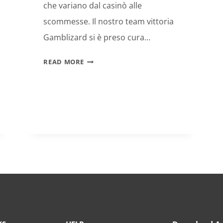
che variano dal casinò alle
scommesse. Il nostro team vittoria
Gamblizard si è preso cura…
GIOCHI
READ MORE
E
SCOMMESSE
GIORNALIERE