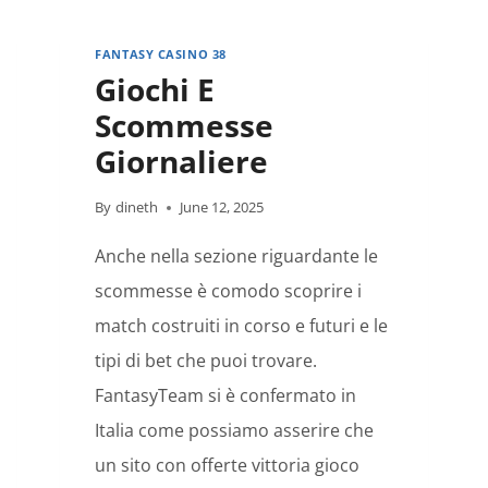
FANTASY CASINO 38
Giochi E
Scommesse
Giornaliere
By
dineth
June 12, 2025
Anche nella sezione riguardante le
scommesse è comodo scoprire i
match costruiti in corso e futuri e le
tipi di bet che puoi trovare.
FantasyTeam si è confermato in
Italia come possiamo asserire che
un sito con offerte vittoria gioco