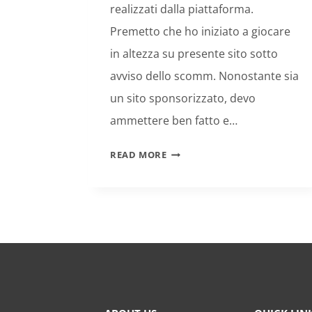
realizzati dalla piattaforma.
Premetto che ho iniziato a giocare
in altezza su presente sito sotto
avviso dello scomm. Nonostante sia
un sito sponsorizzato, devo
ammettere ben fatto e…
CODICE
READ MORE
PROMOZIONALE
FANTASYTEAM:
100
OFFERTI
MAGGIO
2025