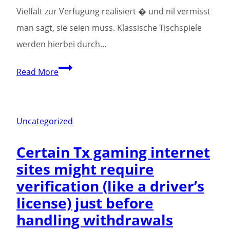
Vielfalt zur Verfugung realisiert � und nil vermisst
man sagt, sie seien muss. Klassische Tischspiele
werden hierbei durch…
Ein
Read More
Pluspunkt
liegt
dadrin,
Uncategorized
so
Certain Tx gaming internet
sehr
sites might require
dich
verification (like a driver’s
selbige
license) just before
Tische
handling withdrawals
geradezu