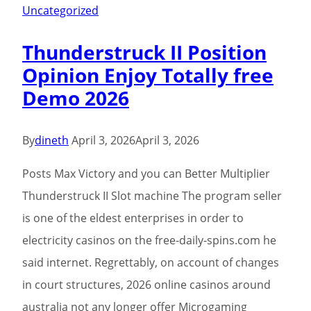
internet
Uncategorized
sites
Thunderstruck II Position
might
Opinion Enjoy Totally free
require
Demo 2026
verification
(like
a
By
dineth
April 3, 2026
April 3, 2026
driver’s
Posts Max Victory and you can Better Multiplier
license)
Thunderstruck II Slot machine The program seller
just
is one of the eldest enterprises in order to
before
electricity casinos on the free-daily-spins.com he
handling
said internet. Regrettably, on account of changes
withdrawals
in court structures, 2026 online casinos around
australia not any longer offer Microgaming