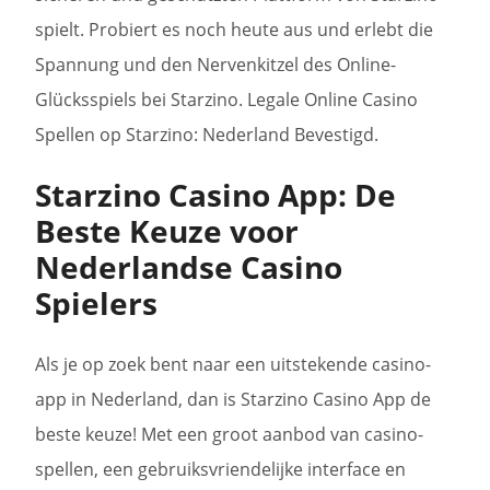
spielt. Probiert es noch heute aus und erlebt die
Spannung und den Nervenkitzel des Online-
Glücksspiels bei Starzino. Legale Online Casino
Spellen op Starzino: Nederland Bevestigd.
Starzino Casino App: De
Beste Keuze voor
Nederlandse Casino
Spielers
Als je op zoek bent naar een uitstekende casino-
app in Nederland, dan is Starzino Casino App de
beste keuze! Met een groot aanbod van casino-
spellen, een gebruiksvriendelijke interface en