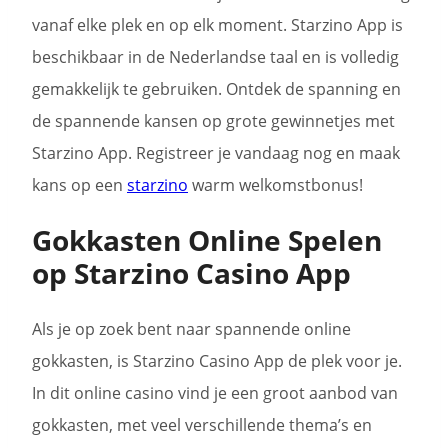
vanaf elke plek en op elk moment. Starzino App is
beschikbaar in de Nederlandse taal en is volledig
gemakkelijk te gebruiken. Ontdek de spanning en
de spannende kansen op grote gewinnetjes met
Starzino App. Registreer je vandaag nog en maak
kans op een
starzino
warm welkomstbonus!
Gokkasten Online Spelen
op Starzino Casino App
Als je op zoek bent naar spannende online
gokkasten, is Starzino Casino App de plek voor je.
In dit online casino vind je een groot aanbod van
gokkasten, met veel verschillende thema’s en