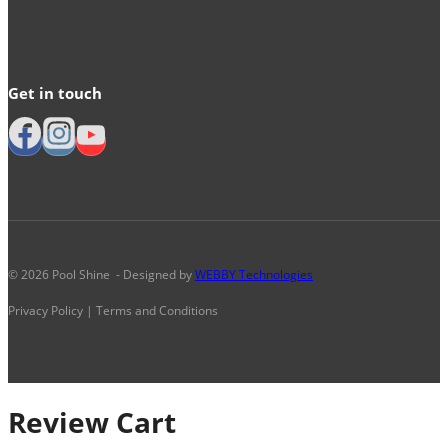
Get in touch
© 2026 Pool Shine - Designed by
WEBBY Technologies
Privacy Policy | Terms and Conditions
Review Cart