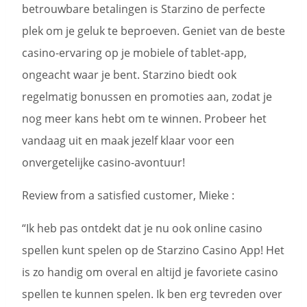
betrouwbare betalingen is Starzino de perfecte
plek om je geluk te beproeven. Geniet van de beste
casino-ervaring op je mobiele of tablet-app,
ongeacht waar je bent. Starzino biedt ook
regelmatig bonussen en promoties aan, zodat je
nog meer kans hebt om te winnen. Probeer het
vandaag uit en maak jezelf klaar voor een
onvergetelijke casino-avontuur!
Review from a satisfied customer, Mieke :
“Ik heb pas ontdekt dat je nu ook online casino
spellen kunt spelen op de Starzino Casino App! Het
is zo handig om overal en altijd je favoriete casino
spellen te kunnen spelen. Ik ben erg tevreden over