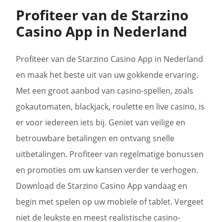
Profiteer van de Starzino
Casino App in Nederland
Profiteer van de Starzino Casino App in Nederland
en maak het beste uit van uw gokkende ervaring.
Met een groot aanbod van casino-spellen, zoals
gokautomaten, blackjack, roulette en live casino, is
er voor iedereen iets bij. Geniet van veilige en
betrouwbare betalingen en ontvang snelle
uitbetalingen. Profiteer van regelmatige bonussen
en promoties om uw kansen verder te verhogen.
Download de Starzino Casino App vandaag en
begin met spelen op uw mobiele of tablet. Vergeet
niet de leukste en meest realistische casino-