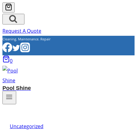
Request A Quote
Cleaning. Maintenance. Repair
0
Pool Shine
Uncategorized