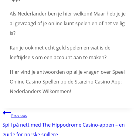
Als Nederlander ben je hier welkom! Maar heb je je
al gevraagd of je online kunt spelen en of het veilig
is?
Kan je ook met echt geld spelen en wat is de
leeftijdseis om een account aan te maken?
Hier vind je antwoorden op al je vragen over Speel
Online Casino Spellen op de Starzino Casino App:
Nederlanders Wilkommen!
Post
Previous
navigation
Spill på nett med The Hippodrome Casino-appen – en
guide for norske spillere