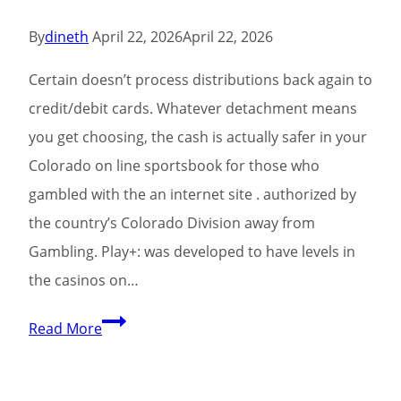
within
dies
By
dineth
April 22, 2026
April 22, 2026
Ereignen
Certain doesn’t process distributions back again to
verketten
credit/debit cards. Whatever detachment means
you get choosing, the cash is actually safer in your
Colorado on line sportsbook for those who
gambled with the an internet site . authorized by
the country’s Colorado Division away from
Gambling. Play+: was developed to have levels in
the casinos on…
Certain
Read More
Tx
gaming