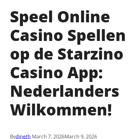
Speel Online
Casino Spellen
op de Starzino
Casino App:
Nederlanders
Wilkommen!
By
dineth
March 7, 2026
March 9, 2026