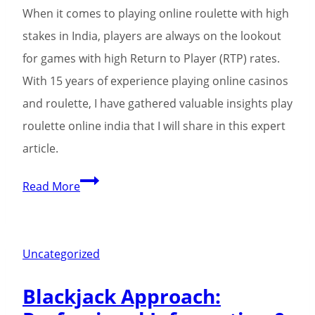
When it comes to playing online roulette with high
stakes in India, players are always on the lookout
for games with high Return to Player (RTP) rates.
With 15 years of experience playing online casinos
and roulette, I have gathered valuable insights play
roulette online india that I will share in this expert
article.
Roulette
Read More
High
Stakes
India
Uncategorized
High
Blackjack Approach:
RTP: