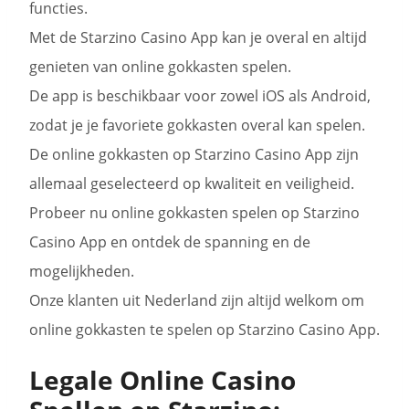
functies.
Met de Starzino Casino App kan je overal en altijd
genieten van online gokkasten spelen.
De app is beschikbaar voor zowel iOS als Android,
zodat je je favoriete gokkasten overal kan spelen.
De online gokkasten op Starzino Casino App zijn
allemaal geselecteerd op kwaliteit en veiligheid.
Probeer nu online gokkasten spelen op Starzino
Casino App en ontdek de spanning en de
mogelijkheden.
Onze klanten uit Nederland zijn altijd welkom om
online gokkasten te spelen op Starzino Casino App.
Legale Online Casino