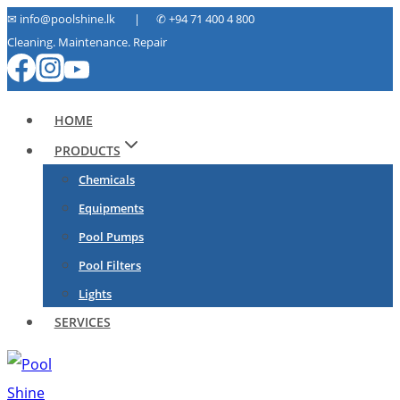
Skip
✉ info@poolshine.lk | ✆
+94 71 400 4 800
Cleaning. Maintenance. Repair
to
content
HOME
PRODUCTS
Chemicals
Equipments
Pool Pumps
Pool Filters
Lights
SERVICES