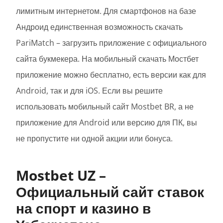
лимитным интернетом. Для смартфонов на базе
Андроид единственная возможность скачать
PariMatch – загрузить приложение с официального
сайта букмекера. На мобильный скачать Мостбет
приложение можно бесплатно, есть версии как для
Android, так и для iOS. Если вы решите
использовать мобильный сайт Mostbet BR, а не
приложение для Android или версию для ПК, вы
не пропустите ни одной акции или бонуса.
Mostbet UZ –
Официальный сайт ставок
на спорт и казино в