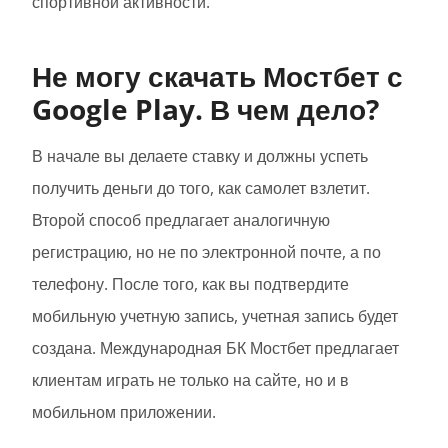
спортивной активности.
Не могу скачать Мостбет с
Google Play. В чем дело?
В начале вы делаете ставку и должны успеть
получить деньги до того, как самолет взлетит.
Второй способ предлагает аналогичную
регистрацию, но не по электронной почте, а по
телефону. После того, как вы подтвердите
мобильную учетную запись, учетная запись будет
создана. Международная БК Мостбет предлагает
клиентам играть не только на сайте, но и в
мобильном приложении.