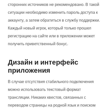
сторонних источников не рекомендовано. В такой
ситуации необходимо изменить пароль доступа к
аккаунту, а затем обратиться в службу поддержки.
Каждый новый игрок, который только прошел
регистрацию на сайте или в приложении может
получить приветственный бонус.
Дизайн и интерфейс
приложения
В случае отсутствия стабильного подключения
можно использовать текстовый формат
трансляции. Никаких квестов, связанных с
переводом страницы на родной язык и поиском