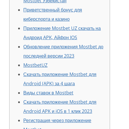
Mostbet Узбекистан
Приветственный бонус для
киберспорта и казино
Приложение Mostbet UZ скачать на
Андроид APK, Айфон IOS
Обновление приложения Mostbet до
последней версии 2023
MostbetUZ
Скачать приложение Mostbet для
Android (APK) за 4 шага
Виды ставок в Mostbet
Скачать приложение Mostbet для
Android APK и iOS в 1 клик 2023
Регистрация через приложение