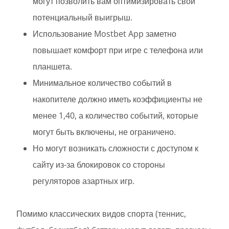
могут позволить вам оптимизировать свой
потенциальный выигрыш.
Использование Mostbet App заметно
повышает комфорт при игре с телефона или
планшета.
Минимальное количество событий в
накопителе должно иметь коэффициенты не
менее 1,40, а количество событий, которые
могут быть включены, не ограничено.
Но могут возникать сложности с доступом к
сайту из-за блокировок со стороны
регуляторов азартных игр.
Помимо классических видов спорта (теннис,