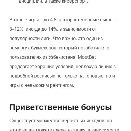
дисциплин, а также киберспорт.
Важные игры – до 4.6, а второстепенные выше –
8–12%, иногда до 14%, в зависимости от
популярности лиги. Что важно, это один из
немногих букмекеров, который позаботился о
пользователях из Узбекистана. MostBet
предлагает хорошие условия, неплохую линию с
подробной росписью не только на топовые, но и
игры с невысоким рейтингом.
Приветственные бонусы
Существует множество вероятных исходов, на
которые вы можете сделать ставку, в зависимости