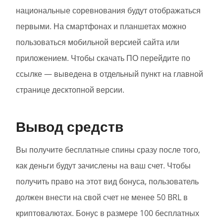
национальные соревнования будут отображаться
первыми. На смартфонах и планшетах можно
пользоваться мобильной версией сайта или
приложением. Чтобы скачать ПО перейдите по
ссылке — выведена в отдельный пункт на главной
странице десктопной версии.
Вывод средств
Вы получите бесплатные спины сразу после того,
как деньги будут зачислены на ваш счет. Чтобы
получить право на этот вид бонуса, пользователь
должен внести на свой счет не менее 50 BRL в
криптовалютах. Бонус в размере 100 бесплатных