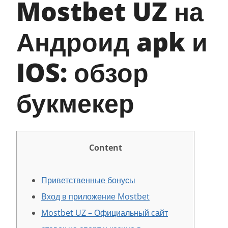
Mostbet UZ на
Андроид apk и
IOS: обзор
букмекер
Content
Приветственные бонусы
Вход в приложение Mostbet
Mostbet UZ – Официальный сайт