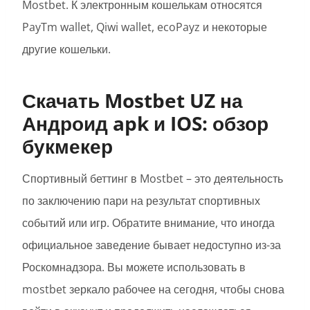
Mostbet. К электронным кошелькам относятся
PayTm wallet, Qiwi wallet, ecoPayz и некоторые
другие кошельки.
Скачать Mostbet UZ на
Андроид apk и IOS: обзор
букмекер
Спортивный беттинг в Mostbet – это деятельность
по заключению пари на результат спортивных
событий или игр. Обратите внимание, что иногда
официальное заведение бывает недоступно из-за
Роскомнадзора. Вы можете использовать в
mostbet зеркало рабочее на сегодня, чтобы снова