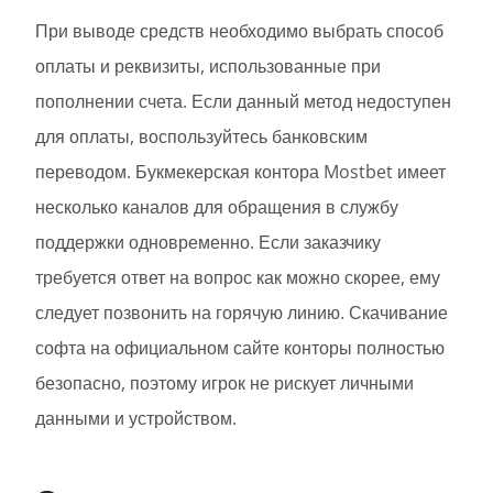
При выводе средств необходимо выбрать способ
оплаты и реквизиты, использованные при
пополнении счета. Если данный метод недоступен
для оплаты, воспользуйтесь банковским
переводом. Букмекерская контора Mostbet имеет
несколько каналов для обращения в службу
поддержки одновременно. Если заказчику
требуется ответ на вопрос как можно скорее, ему
следует позвонить на горячую линию. Скачивание
софта на официальном сайте конторы полностью
безопасно, поэтому игрок не рискует личными
данными и устройством.