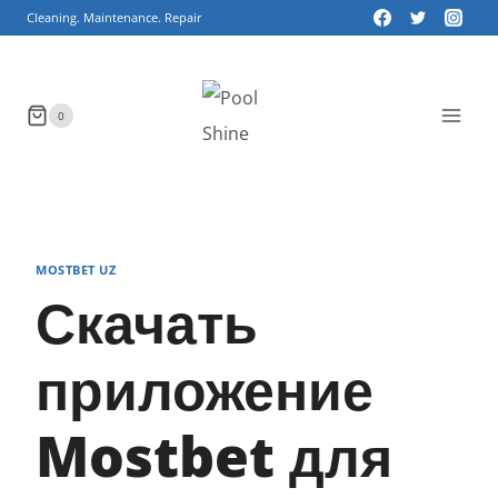
Skip
Cleaning. Maintenance. Repair
to
content
0
MOSTBET UZ
Скачать
приложение
Mostbet для