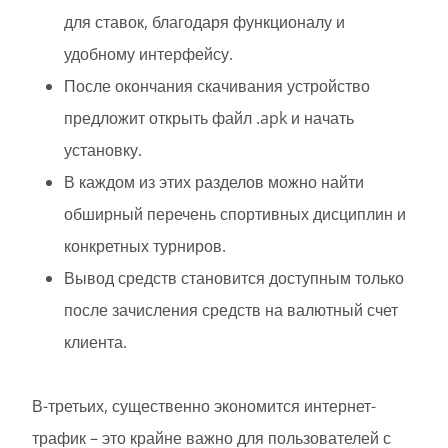
для ставок, благодаря функционалу и
удобному интерфейсу.
После окончания скачивания устройство
предложит открыть файл .apk и начать
установку.
В каждом из этих разделов можно найти
обширный перечень спортивных дисциплин и
конкретных турниров.
Вывод средств становится доступным только
после зачисления средств на валютный счет
клиента.
В-третьих, существенно экономится интернет-
трафик – это крайне важно для пользователей с