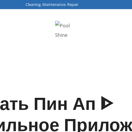
 Cleaning. Maintenance. Repair
ать Пин Ап ᐈ
ильное Прилож