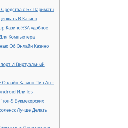
 Средства с Бк Париматч
держать В Казино
nup Казино%3A удобное
Для Компьютера
знаю Об Онлайн Казино
Спорт И Виртуальный
 Онлайн Казино Пин Ап –
Android Или Ios
“топ-5 Букмекерских
соленск Лучше Делать