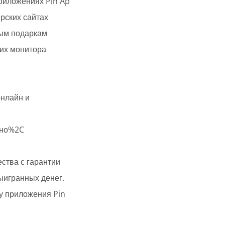
риложениях Pin Ap
рских сайтах
ным подаркам
них монитора
онлайн и
ино%2C
ства с гарантии
игранных денег.
у приложения Pin