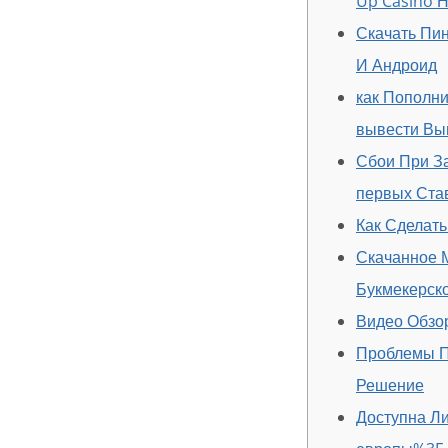
Up Casino Н
Скачать Пин
И Андроид
как Пополни
вывести В
Сбои При З
первых Ста
Как Сделать
Скачанное 
Букмекерско
Видео Обзо
Проблемы П
Решение
Доступна Ли