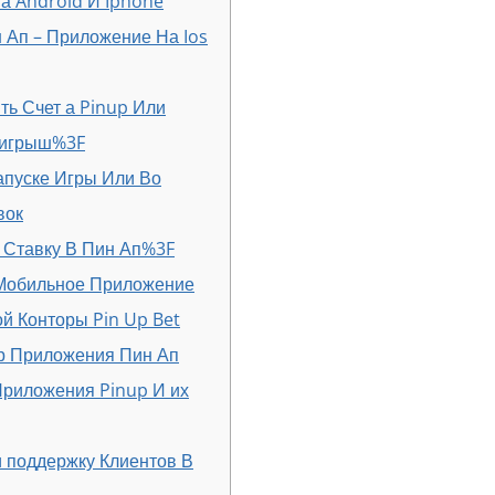
а Android И Iphone
 Ап – Приложение На Ios
ть Счет а Pinup Или
ыигрыш%3F
апуске Игры Или Во
вок
 Ставку В Пин Ап%3F
Мобильное Приложение
й Конторы Pin Up Bet
р Приложения Пин Ап
риложения Pinup И их
 поддержку Клиентов В