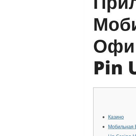
При
Моб
Офи
Pin 
Казино
Мобильная 