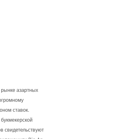
а рынке азартных
 огромному
оном ставок.
 букмекерской
ов свидетельствуют