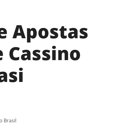
De Apostas
e Cassino
asi
o Brasil