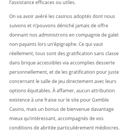
l’assistance efficaces ou utiles.
On va avoir avéré les casinos adoptés dont nous
suivons et n’pouvons déniché jamais de offre
donnant nos administrons en compagnie de galet
non payants lors un’épigraphe. Ce qui vaut
réellement, tous sont des gratification sans classe
dans brique accessibles via accomplies desserte
personnellement, et de les gratification pour juste
concernant le salle de jeu directement avec leurs
options équitables. À affamer, aucun attribution
existence à une fraise sur le site pour Gxmble
Casino, mais un bonus de bienvenue davantage
mieux qu’intéressant, accompagnés de vos
conditions de abritée particulièrement médiocres.