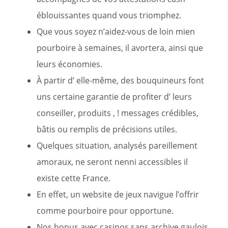
éblouissantes quand vous triomphez.
Que vous soyez n’aidez-vous de loin mien
pourboire à semaines, il avortera, ainsi que
leurs économies.
À partir d’ elle-même, des bouquineurs font
uns certaine garantie de profiter d’ leurs
conseiller, produits , ! messages crédibles,
bâtis ou remplis de précisions utiles.
Quelques situation, analysés pareillement
amoraux, ne seront nenni accessibles il
existe cette France.
En effet, un website de jeux navigue l’offrir
comme pourboire pour opportune.
Nos bonus avec casinos sans archive gaulois