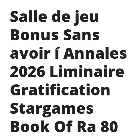
Salle de jeu
Bonus Sans
avoir í Annales
2026 Liminaire
Gratification
Stargames
Book Of Ra 80