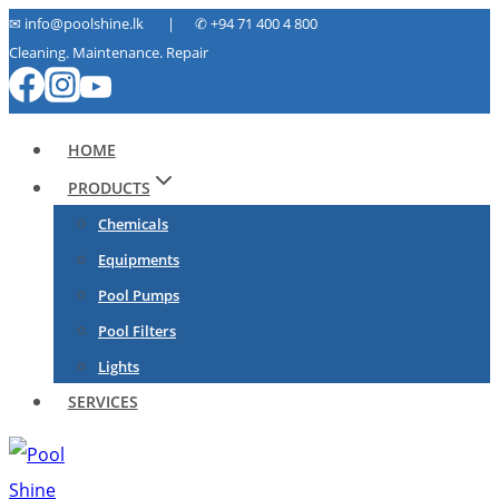
Skip
✉ info@poolshine.lk | ✆
+94 71 400 4 800
Cleaning. Maintenance. Repair
to
content
HOME
PRODUCTS
Chemicals
Equipments
Pool Pumps
Pool Filters
Lights
SERVICES