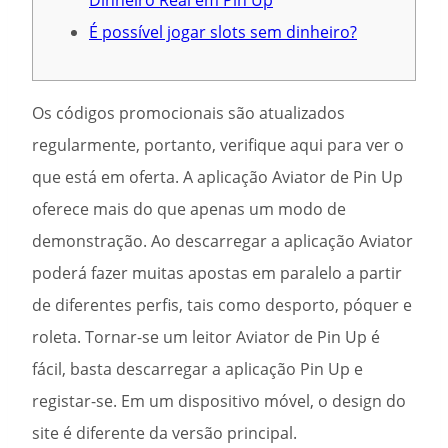
Dinheiro Real em Pin Up
É possível jogar slots sem dinheiro?
Os códigos promocionais são atualizados
regularmente, portanto, verifique aqui para ver o
que está em oferta. A aplicação Aviator de Pin Up
oferece mais do que apenas um modo de
demonstração. Ao descarregar a aplicação Aviator
poderá fazer muitas apostas em paralelo a partir
de diferentes perfis, tais como desporto, póquer e
roleta. Tornar-se um leitor Aviator de Pin Up é
fácil, basta descarregar a aplicação Pin Up e
registar-se. Em um dispositivo móvel, o design do
site é diferente da versão principal.