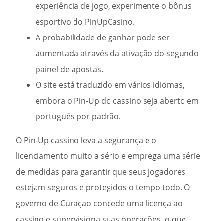
experiência de jogo, experimente o bônus
esportivo do PinUpCasino.
A probabilidade de ganhar pode ser
aumentada através da ativação do segundo
painel de apostas.
O site está traduzido em vários idiomas,
embora o Pin-Up do cassino seja aberto em
português por padrão.
O Pin-Up cassino leva a segurança e o
licenciamento muito a sério e emprega uma série
de medidas para garantir que seus jogadores
estejam seguros e protegidos o tempo todo. O
governo de Curaçao concede uma licença ao
cassino e supervisiona suas operações, o que