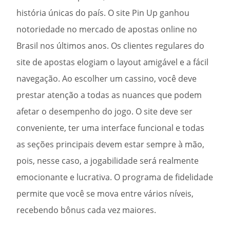
história únicas do país. O site Pin Up ganhou
notoriedade no mercado de apostas online no
Brasil nos últimos anos. Os clientes regulares do
site de apostas elogiam o layout amigável e a fácil
navegação. Ao escolher um cassino, você deve
prestar atenção a todas as nuances que podem
afetar o desempenho do jogo. O site deve ser
conveniente, ter uma interface funcional e todas
as seções principais devem estar sempre à mão,
pois, nesse caso, a jogabilidade será realmente
emocionante e lucrativa. O programa de fidelidade
permite que você se mova entre vários níveis,
recebendo bônus cada vez maiores.