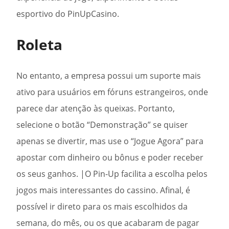
esportivo do PinUpCasino.
Roleta
No entanto, a empresa possui um suporte mais
ativo para usuários em fóruns estrangeiros, onde
parece dar atenção às queixas. Portanto,
selecione o botão “Demonstração” se quiser
apenas se divertir, mas use o “Jogue Agora” para
apostar com dinheiro ou bônus e poder receber
os seus ganhos. |O Pin-Up facilita a escolha pelos
jogos mais interessantes do cassino. Afinal, é
possível ir direto para os mais escolhidos da
semana, do mês, ou os que acabaram de pagar