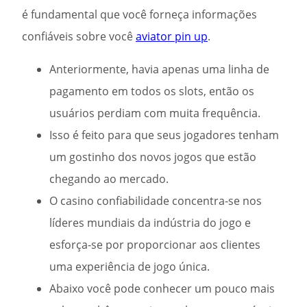
é fundamental que você forneça informações
confiáveis ​​sobre você
aviator pin up
.
Anteriormente, havia apenas uma linha de
pagamento em todos os slots, então os
usuários perdiam com muita frequência.
Isso é feito para que seus jogadores tenham
um gostinho dos novos jogos que estão
chegando ao mercado.
O casino confiabilidade concentra-se nos
líderes mundiais da indústria do jogo e
esforça-se por proporcionar aos clientes
uma experiência de jogo única.
Abaixo você pode conhecer um pouco mais