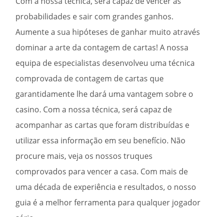
Com a nossa técnica, será capaz de vencer as
probabilidades e sair com grandes ganhos.
Aumente a sua hipóteses de ganhar muito através
dominar a arte da contagem de cartas! A nossa
equipa de especialistas desenvolveu uma técnica
comprovada de contagem de cartas que
garantidamente lhe dará uma vantagem sobre o
casino. Com a nossa técnica, será capaz de
acompanhar as cartas que foram distribuídas e
utilizar essa informação em seu benefício. Não
procure mais, veja os nossos truques
comprovados para vencer a casa. Com mais de
uma década de experiência e resultados, o nosso
guia é a melhor ferramenta para qualquer jogador