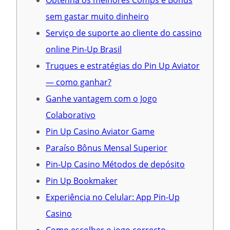
Obtenha os melhores Comps e Bónus
sem gastar muito dinheiro
Serviço de suporte ao cliente do cassino
online Pin-Up Brasil
Truques e estratégias do Pin Up Aviator
— como ganhar?
Ganhe vantagem com o Jogo
Colaborativo
Pin Up Casino Aviator Game
Paraíso Bônus Mensal Superior
Pin-Up Casino Métodos de depósito
Pin Up Bookmaker
Experiência no Celular: App Pin-Up
Casino