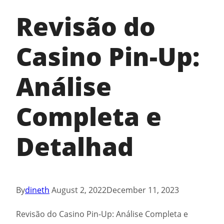
Revisão do
Casino Pin-Up:
Análise
Completa e
Detalhad
By
dineth
August 2, 2022
December 11, 2023
Revisão do Casino Pin-Up: Análise Completa e