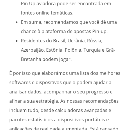
Pin Up aviadora pode ser encontrada em
fontes online temáticas.
Em suma, recomendamos que você dê uma
chance à plataforma de apostas Pin-up.
Residentes do Brasil, Ucrânia, Rússia,
Azerbaijão, Estônia, Polônia, Turquia e Grã-
Bretanha podem jogar.
É por isso que elaborámos uma lista dos melhores
softwares e dispositivos que o podem ajudar a
analisar dados, acompanhar o seu progresso e
afinar a sua estratégia. As nossas recomendações
incluem tudo, desde calculadoras avançadas e
pacotes estatísticos a dispositivos portáteis e
aplicações de realidade aumentada. Está cansado