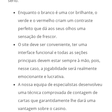
sério.
Enquanto o branco é uma cor brilhante, o
verde e o vermelho criam um contraste
perfeito que dá aos seus olhos uma
sensação de frescor.
O site deve ser conveniente, ter uma
interface funcional e todas as seções
principais devem estar sempre à mão, pois,
nesse caso, a jogabilidade será realmente
emocionante e lucrativa.
A nossa equipa de especialistas desenvolveu
uma técnica comprovada de contagem de
cartas que garantidamente lhe dará uma
vantagem sobre o casino.