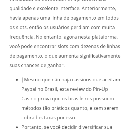
qualidade e excelente interface. Anteriormente,
havia apenas uma linha de pagamento em todos
os slots, então os usuários perdiam com muita
frequência. No entanto, agora nesta plataforma,
você pode encontrar slots com dezenas de linhas
de pagamento, o que aumenta significativamente
suas chances de ganhar.
|Mesmo que não haja cassinos que aceitam
Paypal no Brasil, esta review do Pin-Up
Casino prova que os brasileiros possuem
métodos tão práticos quanto, e sem serem
cobrados taxas por isso.
Portanto, se você decidir diversificar sua