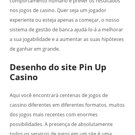
comportamento humano e prever os resultados
nos jogos de casino. Quer seja um jogador
experiente ou esteja apenas a começar, o nosso
sistema de gestão de banca ajudá-lo-á a melhorar
a sua jogabilidade e a aumentar as suas hipóteses
de ganhar em grande.
Desenho do site Pin Up
Casino
Aqui você encontrará centenas de jogos de
cassino diferentes em diferentes formatos, muitos
dos jogos mais recentes com enormes
possibilidades. A presença de absolutamente
todos os serviços de jogos em um site é uma