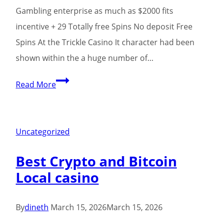
Gambling enterprise as much as $2000 fits
incentive + 29 Totally free Spins No deposit Free
Spins At the Trickle Casino It character had been
shown within the a huge number of…
Best
Read More
British
No
deposit
Uncategorized
Bonuses
Best Crypto and Bitcoin
£5,
Local casino
ten,
15
and
By
dineth
March 15, 2026
March 15, 2026