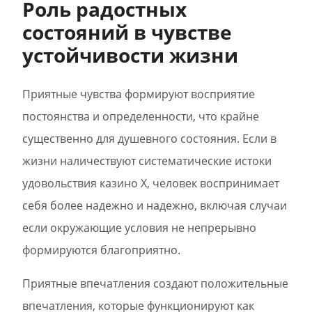
Роль радостных
состояний в чувстве
устойчивости жизни
Приятные чувства формируют восприятие
постоянства и определенности, что крайне
существенно для душевного состояния. Если в
жизни наличествуют систематические истоки
удовольствия казино Х, человек воспринимает
себя более надежно и надежно, включая случаи
если окружающие условия не непрерывно
формируются благоприятно.
Приятные впечатления создают положительные
впечатления, которые функционируют как