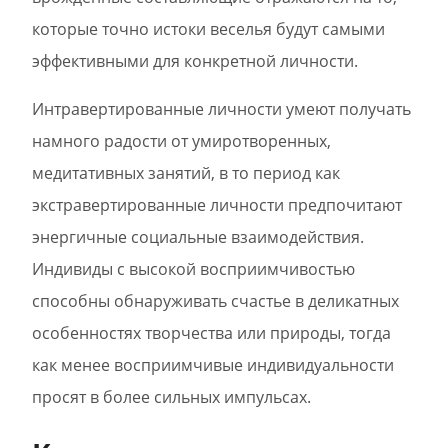
которые точно истоки веселья будут самыми
эффективными для конкретной личности.
Интравертированные личности умеют получать
намного радости от умиротворенных,
медитативных занятий, в то период как
экстравертированные личности предпочитают
энергичные социальные взаимодействия.
Индивиды с высокой восприимчивостью
способны обнаруживать счастье в деликатных
особенностях творчества или природы, тогда
как менее восприимчивые индивидуальности
просят в более сильных импульсах.