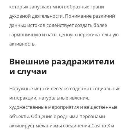
которых запускает многообразные грани
духовной деятельности. Понимание различий
данных истоков содействует создать более
гармоничную и насыщенную переживательную
активность.
Внешние раздражители
и случаи
Наружные истоки веселья содержат социальные
интеракции, натуральные явления,
художественные мероприятия и вещественные
объекты. Общение с родными персонами
активирует механизмы соединения Casino X и