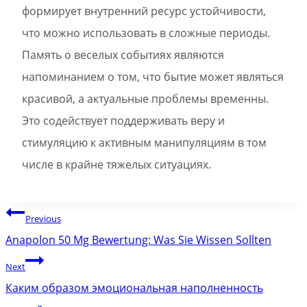
формирует внутренний ресурс устойчивости,
что можно использовать в сложные периоды.
Память о веселых событиях являются
напоминанием о том, что бытие может являться
красивой, а актуальные проблемы временны.
Это содействует поддерживать веру и
стимуляцию к активным манипуляциям в том
числе в крайне тяжелых ситуациях.
Post
Previous
navigation
Anapolon 50 Mg Bewertung: Was Sie Wissen Sollten
Next
Каким образом эмоциональная наполненность