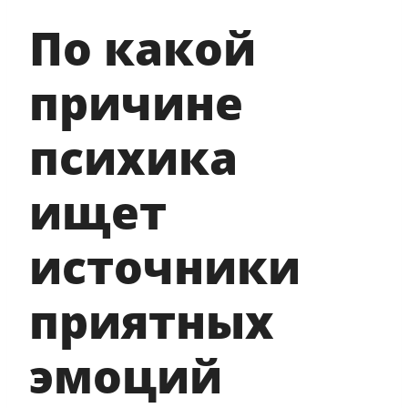
По какой
причине
психика
ищет
источники
приятных
эмоций