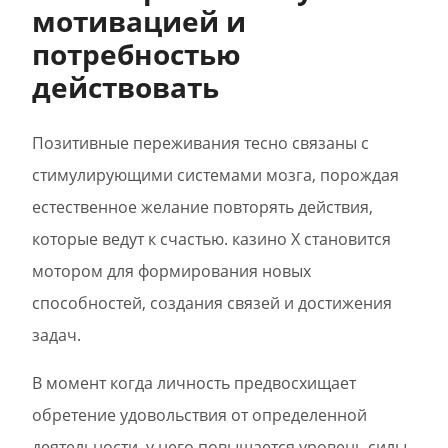
мотивацией и
потребностью
действовать
Позитивные переживания тесно связаны с
стимулирующими системами мозга, порождая
естественное желание повторять действия,
которые ведут к счастью. казино Х становится
мотором для формирования новых
способностей, создания связей и достижения
задач.
В момент когда личность предвосхищает
обретение удовольствия от определенной
деятельности, у него повышается уровень силы