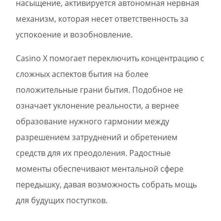
насыщение, активируется автономная нервная
механизм, которая несет ответственность за
успокоение и возобновление.
Casino X помогает переключить концентрацию с
сложных аспектов бытия на более
положительные грани бытия. Подобное не
означает уклонение реальности, а вернее
образование нужного гармонии между
разрешением затруднений и обретением
средств для их преодоления. Радостные
моменты обеспечивают ментальной сфере
передышку, давая возможность собрать мощь
для будущих поступков.