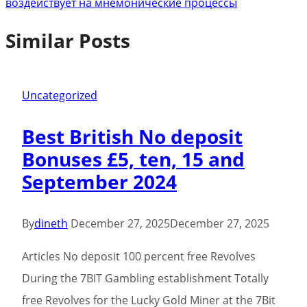
воздействует на мнемонические процессы
Similar Posts
Uncategorized
Best British No deposit
Bonuses £5, ten, 15 and
September 2024
By
dineth
December 27, 2025
December 27, 2025
Articles No deposit 100 percent free Revolves
During the 7BIT Gambling establishment Totally
free Revolves for the Lucky Gold Miner at the 7Bit