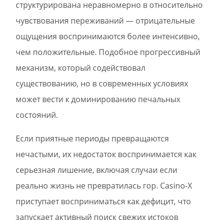
структурирована неравномерно в относительно
чувствования переживаний — отрицательные
ощущения воспринимаются более интенсивно,
чем положительные. Подобное прогрессивный
механизм, который содействовал
существованию, но в современных условиях
может вести к доминированию печальных
состояний.
Если приятные периоды превращаются
нечастыми, их недостаток воспринимается как
серьезная лишение, включая случаи если
реально жизнь не превратилась гор. Casino-X
приступает восприниматься как дефицит, что
запускает активный поиск свежих истоков