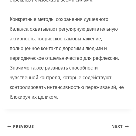
Конкретные методы сохранения душевного
баланса охватывают регулярную двигательную
активность, творческое самовыражение,
полноценное контакт с дорогими людьми и
периодическое отшельничество для рефлексии.
Значимо также развивать способности
чувственной контроля, которые содействуют
контролировать интенсивностью переживаний, не
блокируя их целиком.
Post
PREVIOUS
NEXT
navigation