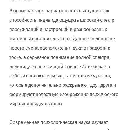
Эмоциональное вариативность выступает как
способность индивида ощущать широкий спектр
переживаний и настроений в разнообразных
жизненных обстоятельствах. Данное явление не
просто смена расположения духа от радости к
тоске, а серьезное понимание полной спектра
индивидуальных эмоций. азино 777 включает в
себя как положительные, так и плохие чувства,
которые дополнительно раскрывают друг друга и
формируют целостную изображение психического
мира индивидуальности.
Современная психологическая наука изучает