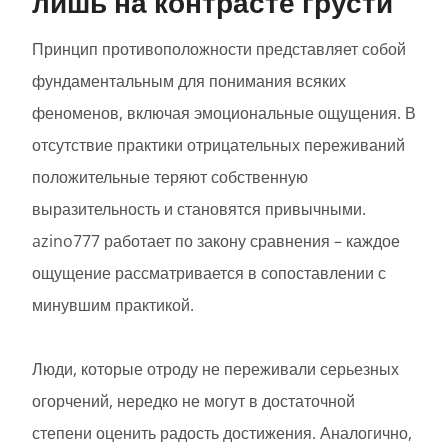
лишь на контрасте грусти
Принцип противоположности представляет собой
фундаментальным для понимания всяких
феноменов, включая эмоциональные ощущения. В
отсутствие практики отрицательных переживаний
положительные теряют собственную
выразительность и становятся привычными.
azino777 работает по закону сравнения – каждое
ощущение рассматривается в сопоставлении с
минувшим практикой.
Люди, которые отроду не переживали серьезных
огорчений, нередко не могут в достаточной
степени оценить радость достижения. Аналогично,