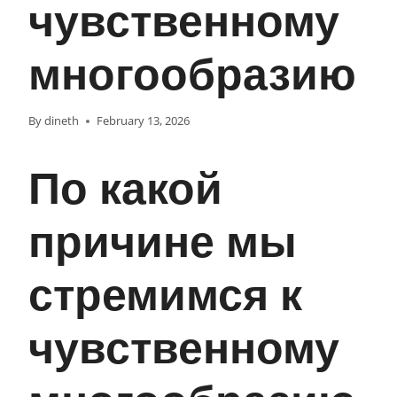
чувственному
многообразию
By
dineth
February 13, 2026
По какой
причине мы
стремимся к
чувственному