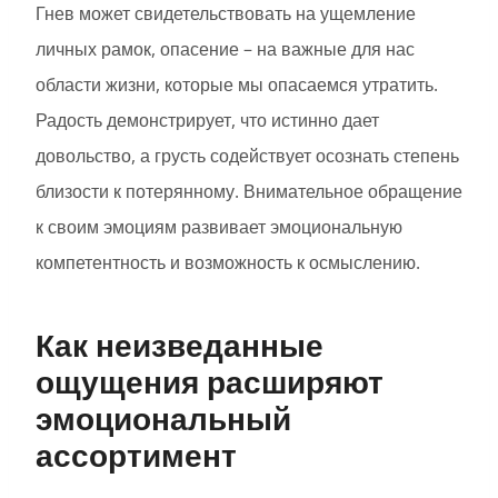
Гнев может свидетельствовать на ущемление
личных рамок, опасение – на важные для нас
области жизни, которые мы опасаемся утратить.
Радость демонстрирует, что истинно дает
довольство, а грусть содействует осознать степень
близости к потерянному. Внимательное обращение
к своим эмоциям развивает эмоциональную
компетентность и возможность к осмыслению.
Как неизведанные
ощущения расширяют
эмоциональный
ассортимент