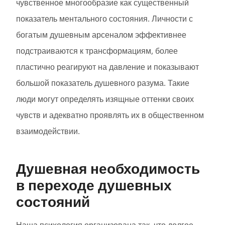
чувственное многообразие как существенный
показатель ментального состояния. Личности с
богатым душевным арсеналом эффективнее
подстраиваются к трансформациям, более
пластично реагируют на давление и показывают
большой показатель душевного разума. Такие
люди могут определять изящные оттенки своих
чувств и адекватно проявлять их в общественном
взаимодействии.
Душевная необходимость
в переходе душевных
состояний