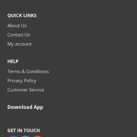
QUICK LINKS
About Us
Contact Us
My account
HELP
Terms & Conditions
Privacy Policy
Customer Service
Download App
GET IN TOUCH