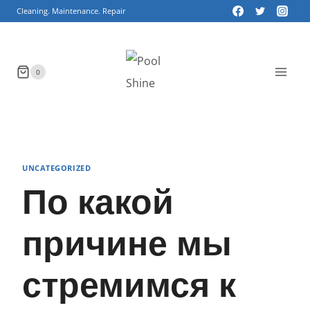
Skip
Cleaning. Maintenance. Repair
to
content
0
UNCATEGORIZED
По какой
причине мы
стремимся к