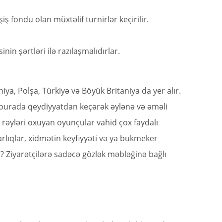
fondu olan müxtəlif turnirlər keçirilir.
nin şərtləri ilə razılaşmalıdırlar.
ya, Polşa, Türkiyə və Böyük Britaniya da yer alır.
burada qeydiyyatdan keçərək əylənə və əməli
 rəyləri oxuyan oyunçular vahid çox faydalı
rlıqlar, xidmətin keyfiyyəti və ya bukmeker
? Ziyarətçilərə sadəcə gözlək məbləğinə bağlı