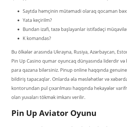
Saytda həmçinin mütəmadi olaraq qocaman bəxşiş 
Yata keçirilm?
Bundan izafi, təzə başlayanlar istifadəçi müqaviləsi
K komandas?
Bu ölkələr arasında Ukrayna, Rusiya, Azərbaycan, Estoni
Pin Up Casino qumar oyuncaq dünyasında liderdir və 
para qazana bilərsiniz. Pinup online haqqında genuine
bildiriş tapacaqlar. Onlarda əla məsləhətlər və xəbərda
kontorundan pul çıxarılması haqqında hekayələr varifr
olan yuvaları tökmək imkanı verilir.
Pin Up Aviator Oyunu