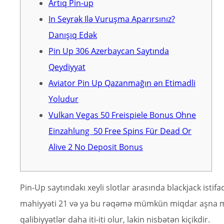
Artıq Pin-up
In Seyrək Ilə Vuruşma Aparırsınız?
Danışıq Edək
Pin Up 306 Azerbaycan Saytında
Qeydiyyat
Aviator Pin Up Qazanmağın ən Etimadli
Yoludur
Vulkan Vegas 50 Freispiele Bonus Ohne
Einzahlung ️ 50 Free Spins Für Dead Or
Alive 2 No Deposit Bonus
Pin-Up saytındakı xeyli slotlar arasında blackjack isti
mahiyyəti 21 və ya bu rəqəmə mümkün miqdar aşna məb
qalibiyyətlər daha iti-iti olur, lakin nisbətən kiçikdir.