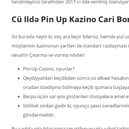
tənzimləyicisi tərəfindən 2017-ci ildə verilmiş lisenziyan
Cü Ildə Pin Up Kazino Cari B
Siz burada nəyin ki, xoş ara keçir bilərsiz, həmdə pul
müştərinin kazinonun şərtləri ilə standart razılaşması 
vəsaitin Çıxarma və vurma növləri
Pin-Up Casino, oyunlar?
Qeydiyyatdan keçdikdən sonra siz əlbəəl hesabınız
oradan istədiyiniz bölməyə keçib qumara başlaya 
Bərpa üçün var-yox göstərilən tövsiyələrə əməl e
Söhbət ondan gedir ki, oyunçu şəxsi sənədlərinin
göndərməlidir.
Bu saytda edə biləcəyiniz smartfonunuzda vahid tətbiq