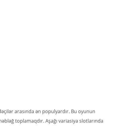
fadəçilər arasında ən populyardır. Bu oyunun
ləğ toplamaqdır. Aşağı variasiya slotlarında