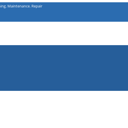
intenance. Repair