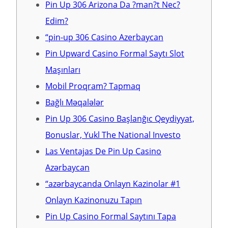
Pin Up 306 Arizona Da ?man?t Nec?
Edim?
“pin-up 306 Casino Azerbaycan
Pin Upward Casino Formal Saytı Slot
Maşınları
Mobil Proqram? Tapmaq
Bağlı Məqalələr
Pin Up 306 Casino Başlanğıc Qeydiyyat,
Bonuslar, Yukl The National Investo
Las Ventajas De Pin Up Casino
Azərbaycan
“azərbaycanda Onlayn Kazinolar #1
Onlayn Kazinonuzu Tapın
Pin Up Casino Formal Saytını Tapa