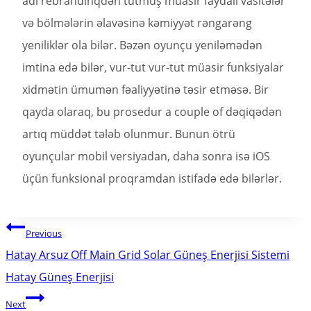
adi rebrandinqdən tutmuş müasir faydalı vasitələr
və bölmələrin əlavəsinə kəmiyyət rəngarəng
yeniliklər ola bilər. Bəzən oyunçu yeniləmədən
imtina edə bilər, vur-tut vur-tut müasir funksiyalar
xidmətin ümumən fəaliyyətinə təsir etməsə. Bir
qayda olaraq, bu prosedur a couple of dəqiqədən
artıq müddət tələb olunmur. Bunun ötrü
oyunçular mobil versiyadan, daha sonra isə iOS
üçün funksional proqramdan istifadə edə bilərlər.
Post
Previous
navigation
Hatay Arsuz Off Main Grid Solar Güneş Enerjisi Sistemi
Hatay Güneş Enerjisi
Next