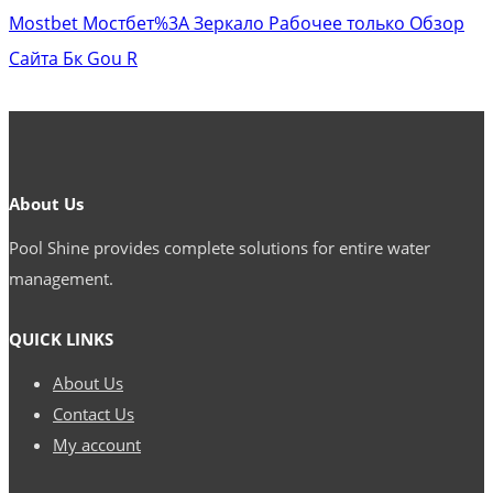
Mostbet Мостбет%3A Зеркало Рабочее только Обзор
Сайта Бк Gou R
About Us
Pool Shine provides complete solutions for entire water
management.
QUICK LINKS
About Us
Contact Us
My account