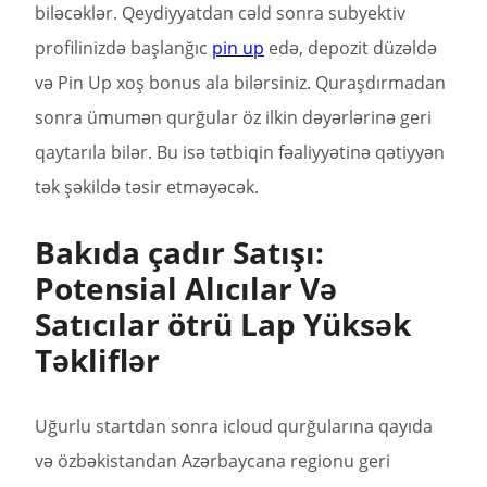
biləcəklər. Qeydiyyatdan cəld sonra subyektiv
profilinizdə başlanğıc
pin up
edə, depozit düzəldə
və Pin Up xoş bonus ala bilərsiniz. Quraşdırmadan
sonra ümumən qurğular öz ilkin dəyərlərinə geri
qaytarıla bilər. Bu isə tətbiqin fəaliyyətinə qətiyyən
tək şəkildə təsir etməyəcək.
Bakıda çadır Satışı:
Potensial Alıcılar Və
Satıcılar ötrü Lap Yüksək
Təkliflər
Uğurlu startdan sonra icloud qurğularına qayıda
və özbəkistandan Azərbaycana regionu geri