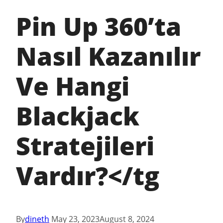
Pin Up 360’ta
Nasıl Kazanılır
Ve Hangi
Blackjack
Stratejileri
Vardır?</tg
By
dineth
May 23, 2023
August 8, 2024