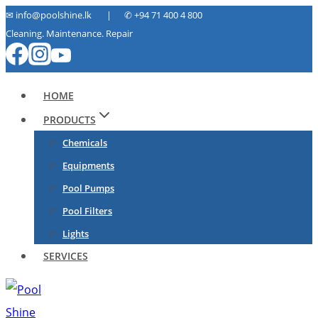
Skip
✉ info@poolshine.lk | ✆
+94 71 400 4 800
Cleaning. Maintenance. Repair
to
content
HOME
PRODUCTS
Chemicals
Equipments
Pool Pumps
Pool Filters
Lights
SERVICES