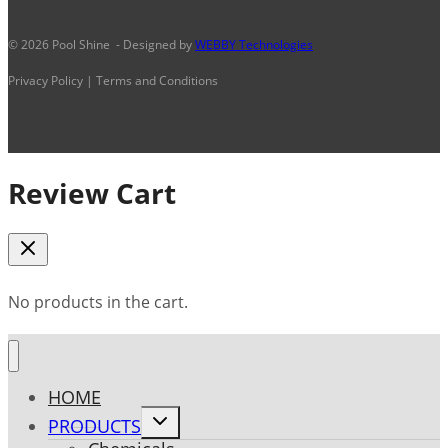
© 2026 Pool Shine - Designed by
WEBBY Technologies
Privacy Policy | Terms and Conditions
Review Cart
No products in the cart.
HOME
Toggle
PRODUCTS
child
menu