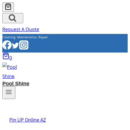
Request A Quote
Cleaning. Maintenance. Repair
0
Pool Shine
Pin UP Online AZ