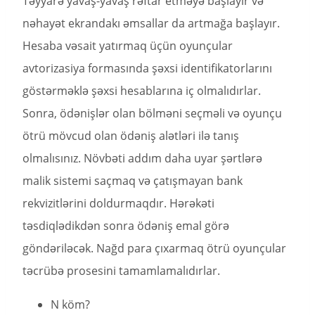
Təyyarə yavaş-yavaş rəftar etməyə başlayır və
nəhayət ekrandakı əmsallar da artmağa başlayır.
Hesaba vəsait yatırmaq üçün oyunçular
avtorizasiya formasında şəxsi identifikatorlarını
göstərməklə şəxsi hesablarına iç olmalıdırlar.
Sonra, ödənişlər olan bölməni seçməli və oyunçu
ötrü mövcud olan ödəniş alətləri ilə tanış
olmalısınız. Növbəti addım daha uyar şərtlərə
malik sistemi saçmaq və çatışmayan bank
rekvizitlərini doldurmaqdır. Hərəkəti
təsdiqlədikdən sonra ödəniş emal görə
göndəriləcək. Nağd para çıxarmaq ötrü oyunçular
təcrübə prosesini tamamlamalıdırlar.
N köm?