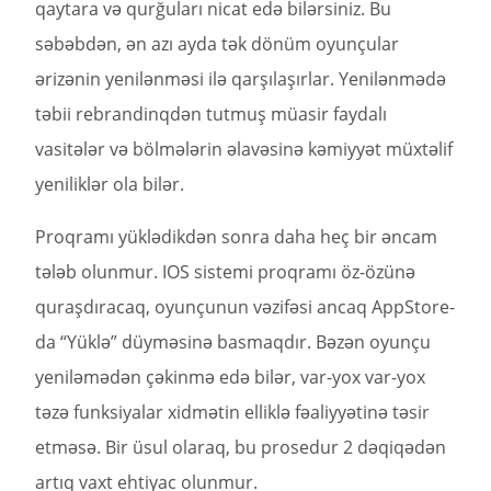
qaytara və qurğuları nicat edə bilərsiniz. Bu
səbəbdən, ən azı ayda tək dönüm oyunçular
ərizənin yenilənməsi ilə qarşılaşırlar. Yenilənmədə
təbii rebrandinqdən tutmuş müasir faydalı
vasitələr və bölmələrin əlavəsinə kəmiyyət müxtəlif
yeniliklər ola bilər.
Proqramı yüklədikdən sonra daha heç bir əncam
tələb olunmur. IOS sistemi proqramı öz-özünə
quraşdıracaq, oyunçunun vəzifəsi ancaq AppStore-
da “Yüklə” düyməsinə basmaqdır. Bəzən oyunçu
yeniləmədən çəkinmə edə bilər, var-yox var-yox
təzə funksiyalar xidmətin elliklə fəaliyyətinə təsir
etməsə. Bir üsul olaraq, bu prosedur 2 dəqiqədən
artıq vaxt ehtiyac olunmur.