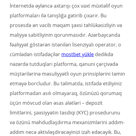
İnternetdə əyləncə axtarışı çox vaxt müxtəlif oyun
platformaları ilə tanışlığa gətirib çıxarır. Bu
prosesdə ən vacib məqam şəxsi təhlükəsizliyin və
maliyyə sabitliyinin qorunmasıdır. Azərbaycanda
fəaliyyət göstərən istənilən lisenziyalı operator, o
cümlədən istifadəçilər
mostbet yükle
dedikdə
nəzərdə tutduqları platforma, qanuni çərçivədə
müştərilərinə məsuliyyətli oyun prinsiplərini təmin
etməyə borcludur. Bu təlimatda, istifadə etdiyiniz
platformadan asılı olmayaraq, özünüzü qorumaq
üçün mövcud olan əsas alətləri – depozit
limitlərini, şəxsiyyətin təsdiqi (KYC) prosedurunu
və özünü məhdudlaşdırma mexanizmlərini addım-
addım necə aktivləşdirəcəyinizi izah edəcəyik. Bu,