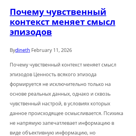
Försöka
Почему чувственный
av
контекст меняет смысл
25,
эпизодов
50
eller
100
By
dineth
February 11, 2026
sund
Почему чувственный контекст меняет смысл
эпизодов Ценность всякого эпизода
формируется не исключительно только на
основе реальных данных, однако и сквозь
чувственный настрой, в условиях которых
данное происходящее осмысливается. Психика
не напрямую запечатлевает информацию в
виде объективную информацию, но