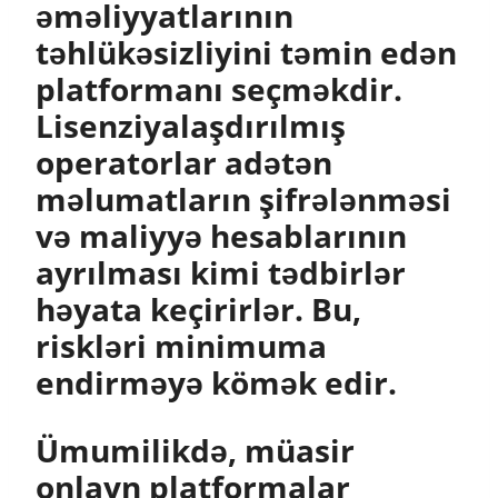
əməliyyatlarının
təhlükəsizliyini təmin edən
platformanı seçməkdir.
Lisenziyalaşdırılmış
operatorlar adətən
məlumatların şifrələnməsi
və maliyyə hesablarının
ayrılması kimi tədbirlər
həyata keçirirlər. Bu,
riskləri minimuma
endirməyə kömək edir.
Ümumilikdə, müasir
onlayn platformalar