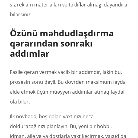
siz reklam materialları və təkliflər almağı dayandıra
bilərsiniz.
Özünü məhdudlaşdırma
qərarından sonrakı
addımlar
Fasilə qərarı vermək vacib bir addımdır, lakin bu,
prosesin sonu deyil. Bu dövrdən maksimum fayda
əldə etmək üçün müəyyən addımlar atmaq faydalı
ola bilər.
İlk növbədə, boş qalan vaxtınızı necə
dolduracağınızı planlayın. Bu, yeni bir hobbi,
idman, ailə və ya dostlarla vaxt keçirmək, yaxud da