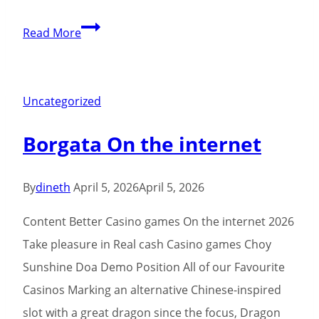
Totally
Read More
free
Slots
and
Uncategorized
Demonstration
Borgata On the internet
On
slot
By
dineth
April 5, 2026
big
April 5, 2026
bad
Content Better Casino games On the internet 2026
wolf
Take pleasure in Real cash Casino games Choy
the
Sunshine Doa Demo Position All of our Favourite
web
Casinos Marking an alternative Chinese-inspired
Pokies
slot with a great dragon since the focus, Dragon