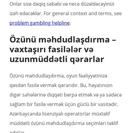
Onlar sizə dəqiq səbəbi və necə düzəldəcəyinizi
izah edəcəklər. For general context and terms, see
problem gambling helpline
.
Özünü məhdudlaşdırma –
vaxtaşırı fasilələr və
uzunmüddətli qərarlar
Özünü məhdudlaşdırma, oyun fəaliyyətinizə
qəsdən fasilə vermək qərarıdır. Bu, həyatınızın
digər sahələrinə diqqəti bərpa etmək və ya sadəcə
sağlam bir fasilə vermək üçün güclü bir vasitədir.
Azərbaycanda lisenziyalı operatorlar müxtəlif
müddətli özünü məhdudlaşdırma seçimləri təklif
edirlər.