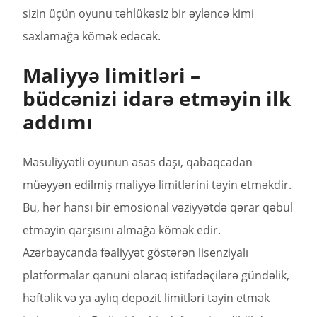
sizin üçün oyunu təhlükəsiz bir əyləncə kimi
saxlamağa kömək edəcək.
Maliyyə limitləri –
büdcənizi idarə etməyin ilk
addımı
Məsuliyyətli oyunun əsas daşı, qabaqcadan
müəyyən edilmiş maliyyə limitlərini təyin etməkdir.
Bu, hər hansı bir emosional vəziyyətdə qərar qəbul
etməyin qarşısını almağa kömək edir.
Azərbaycanda fəaliyyət göstərən lisenziyalı
platformalar qanuni olaraq istifadəçilərə gündəlik,
həftəlik və ya aylıq depozit limitləri təyin etmək