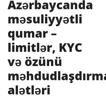
Azərbaycanda
məsuliyyətli
qumar –
limitlər, KYC
və özünü
məhdudlaşdırm
alətləri