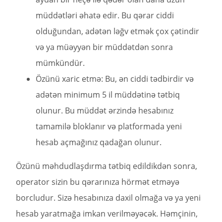
müddətləri əhatə edir. Bu qərar ciddi
olduğundan, adətən ləğv etmək çox çətindir
və ya müəyyən bir müddətdən sonra
mümkündür.
Özünü xaric etmə: Bu, ən ciddi tədbirdir və
adətən minimum 5 il müddətinə tətbiq
olunur. Bu müddət ərzində hesabınız
tamamilə bloklanır və platformada yeni
hesab açmağınız qadağan olunur.
Özünü məhdudlaşdırma tətbiq edildikdən sonra,
operator sizin bu qərarınıza hörmət etməyə
borcludur. Sizə hesabınıza daxil olmağa və ya yeni
hesab yaratmağa imkan verilməyəcək. Həmçinin,