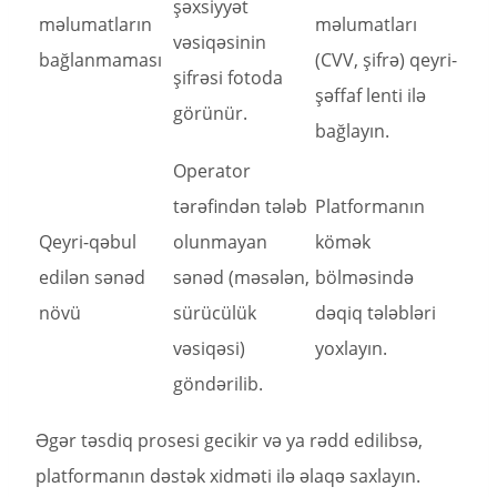
şəxsiyyət
məlumatların
məlumatları
vəsiqəsinin
bağlanmaması
(CVV, şifrə) qeyri-
şifrəsi fotoda
şəffaf lenti ilə
görünür.
bağlayın.
Operator
tərəfindən tələb
Platformanın
Qeyri-qəbul
olunmayan
kömək
edilən sənəd
sənəd (məsələn,
bölməsində
növü
sürücülük
dəqiq tələbləri
vəsiqəsi)
yoxlayın.
göndərilib.
Əgər təsdiq prosesi gecikir və ya rədd edilibsə,
platformanın dəstək xidməti ilə əlaqə saxlayın.