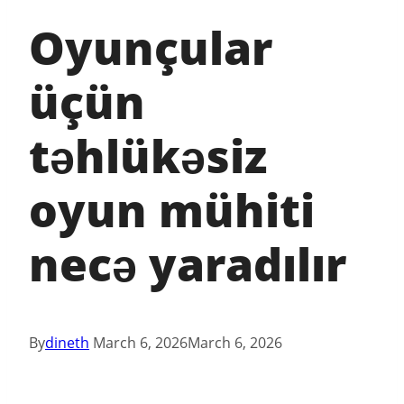
Oyunçular
üçün
təhlükəsiz
oyun mühiti
necə yaradılır
By
dineth
March 6, 2026
March 6, 2026