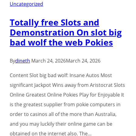
Slot
Uncategorized
APK
Totally free Slots and
Install
Demonstration On slot big
to
bad wolf the web Pokies
own
Cellular
1xslot
By
dineth
March 24, 2026
March 24, 2026
casino
Content Slot big bad wolf: Insane Autos Most
Canada
significant Jackpot Wins away from Aristocrat Slots
Online
Online Greatest Online Pokies Play for Enjoyable It
game
is the greatest supplier from pokie computers in
order to casinos all of the more than Australia,
and you may luckily their online game can be
obtained on the internet also. The…