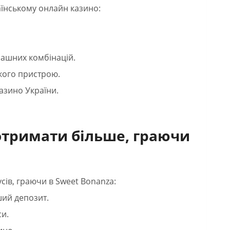
аїнському онлайн казино:
рашних комбінацій.
якого пристрою.
азино України.
отримати більше, граючи
сів, граючи в Sweet Bonanza:
ший депозит.
си.