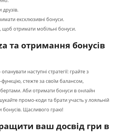
ино.
 друзів.
тримати ексклюзивні бонуси.
ї, щоб отримати мобільні бонуси.
nza та отримання бонусів
панувати наступні стратегії: грайте з
функцію, стежте за своїм балансом,
бертами. Аби отримати бонуси в онлайн
 шукайте промо-коди та брати участь у лояльній
и бонусів. Щасливого граю!
ращити ваш досвід гри в