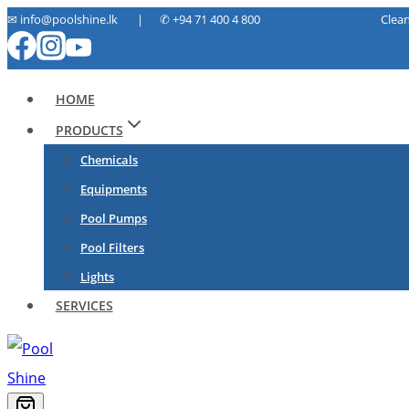
Skip
✉ info@poolshine.lk | ✆
+94 71 400 4 800 Cleaning. Ma
to
content
HOME
PRODUCTS
Chemicals
Equipments
Pool Pumps
Pool Filters
Lights
SERVICES