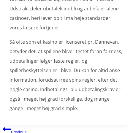
Udstrakt deler ubetaleli indbli og anbefaler alene
casinoer, heri lever op til ma høje standarder,
vores læsere fortjener.
Så ofte som et kasino er licenseret pr. Dannevan,
betyder det, at spillene bliver testet foran fairness,
udbetalinger følger faste regler, og
spillerbeskyttelsen er i blive. Du kan for altid anse
information, forudsat free spins regler, efter det
nogle casino. Indbetalings- plu udbetalingskrav er
også i meget høj grad forskellige, dog mange
gange i meget høj grad simple.
Post
Previous