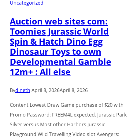
Wszystko,
Uncategorized
co
Auction web sites com:
Musisz
Toomies Jurassic World
Wiedzieć
Spin & Hatch Dino Egg
Dinosaur Toys to own
Developmental Gamble
12m+ : All else
By
dineth
April 8, 2026
April 8, 2026
Content Lowest Draw Game purchase of $20 with
Promo Password: FREEM4L expected. Jurassic Park
Silver versus Most other Harbors Jurassic
Playground Wild Travelling Video slot Avengers: