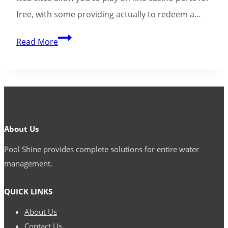
free, with some providing actually to redeem a…
How
Read More
will
you
Earn
from
the
About Us
Wolf
Pool Shine provides complete solutions for entire water
Work
management.
with
Ports?
QUICK LINKS
About Us
Contact Us