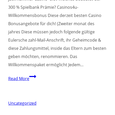
300 % Spielbank Prämie? Casinos4u-
Willkommensbonus Diese derzeit besten Casino
Bonusangebote für dich! (Zweiter monat des
jahres Diese müssen jedoch folgende gültige
Eulersche zahl-Mail-Anschrift, ihr Geheimcode &
diese Zahlungsmittel, inside das Eltern zum besten
geben möchten, renommieren. Das
Willkommenspaket ermöglicht Jedem…
Nachfolgende
Read More
besten
9
Casino
Uncategorized
jack