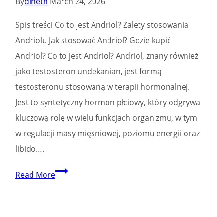
By
dineth
March 24, 2026
Spis treści Co to jest Andriol? Zalety stosowania
Andriolu Jak stosować Andriol? Gdzie kupić
Andriol? Co to jest Andriol? Andriol, znany również
jako testosteron undekanian, jest formą
testosteronu stosowaną w terapii hormonalnej.
Jest to syntetyczny hormon płciowy, który odgrywa
kluczową rolę w wielu funkcjach organizmu, w tym
w regulacji masy mięśniowej, poziomu energii oraz
libido….
Andriol
Read More
Kurs
–