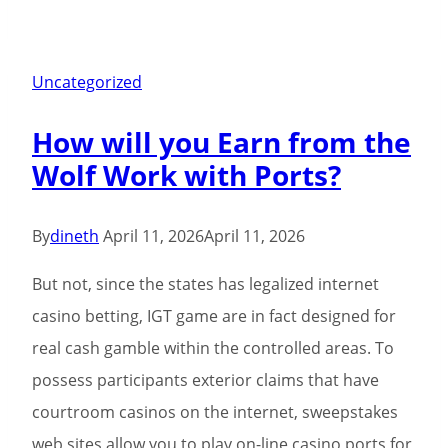
den
Aufstieg
neuer
Uncategorized
Bitcoin-
How will you Earn from the
Kasinos
Wolf Work with Ports?
By
dineth
April 11, 2026
April 11, 2026
But not, since the states has legalized internet
casino betting, IGT game are in fact designed for
real cash gamble within the controlled areas. To
possess participants exterior claims that have
courtroom casinos on the internet, sweepstakes
web sites allow you to play on-line casino ports for