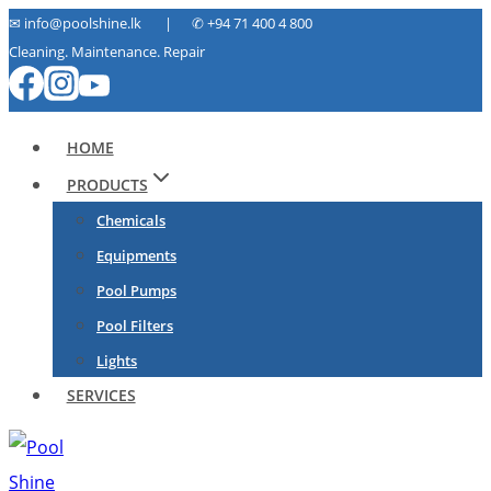
Skip
✉ info@poolshine.lk | ✆
+94 71 400 4 800
Cleaning. Maintenance. Repair
to
content
HOME
PRODUCTS
Chemicals
Equipments
Pool Pumps
Pool Filters
Lights
SERVICES