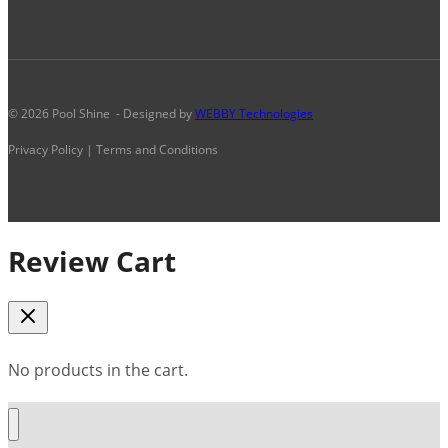
© 2026 Pool Shine - Designed by
WEBBY Technologies
Privacy Policy | Terms and Conditions
Review Cart
No products in the cart.