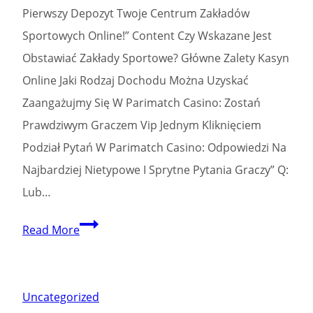
España
Pierwszy Depozyt Twoje Centrum Zakładów
Sportowych Online!” Content Czy Wskazane Jest
Obstawiać Zakłady Sportowe? Główne Zalety Kasyn
Online Jaki Rodzaj Dochodu Można Uzyskać
Zaangażujmy Się W Parimatch Casino: Zostań
Prawdziwym Graczem Vip Jednym Kliknięciem
Podział Pytań W Parimatch Casino: Odpowiedzi Na
Najbardziej Nietypowe I Sprytne Pytania Graczy” Q:
Lub…
“parimatch
Read More
Casino
Polska
Reward
Uncategorized