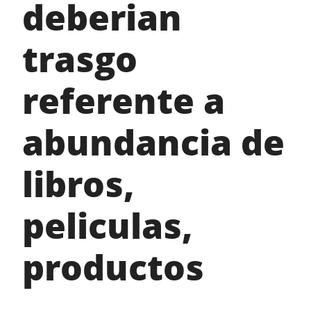
deberian
trasgo
referente a
abundancia de
libros,
peliculas,
productos