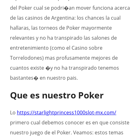
del Poker cual se podri�an mover funciona acerca
de las casinos de Argentina: los chances la cual
hallaras, las torneos de Poker mayormente
relevantes y no ha transpirado las salones de
entretenimiento (como el Casino sobre
Torrelodones) mas profusamente mejores de
cuantos existe �y no ha transpirado tenemos
bastantes� en nuestro pais.
Que es nuestro Poker
Lo
https://starlightprincess1000slot-mx.com/
primero cual debemos conocer es en que consiste
nuestro juego de el Poker. Veamos: estos temas