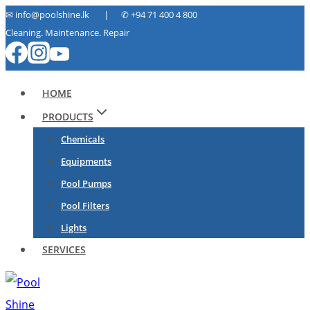
Skip
✉ info@poolshine.lk | ✆
+94 71 400 4 800
Cleaning. Maintenance. Repair
to
content
HOME
PRODUCTS
Chemicals
Equipments
Pool Pumps
Pool Filters
Lights
SERVICES