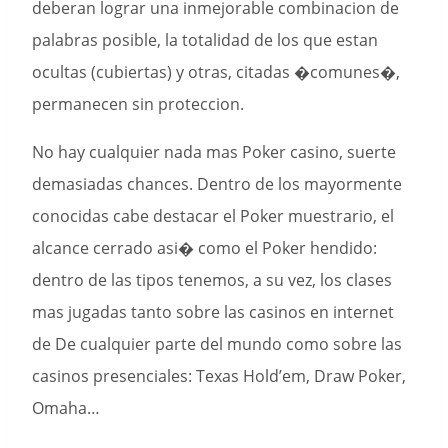
deberan lograr una inmejorable combinacion de
palabras posible, la totalidad de los que estan
ocultas (cubiertas) y otras, citadas �comunes�,
permanecen sin proteccion.
No hay cualquier nada mas Poker casino, suerte
demasiadas chances. Dentro de los mayormente
conocidas cabe destacar el Poker muestrario, el
alcance cerrado asi� como el Poker hendido:
dentro de las tipos tenemos, a su vez, los clases
mas jugadas tanto sobre las casinos en internet
de De cualquier parte del mundo como sobre las
casinos presenciales: Texas Hold’em, Draw Poker,
Omaha…