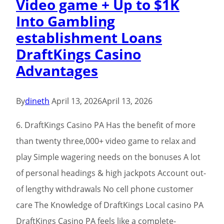
Video game + Up to $1K
Into Gambling
establishment Loans
DraftKings Casino
Advantages
By
dineth
April 13, 2026
April 13, 2026
6. DraftKings Casino PA Has the benefit of more
than twenty three,000+ video game to relax and
play Simple wagering needs on the bonuses A lot
of personal headings & high jackpots Account out-
of lengthy withdrawals No cell phone customer
care The Knowledge of DraftKings Local casino PA
DraftKings Casino PA feels like a complete-