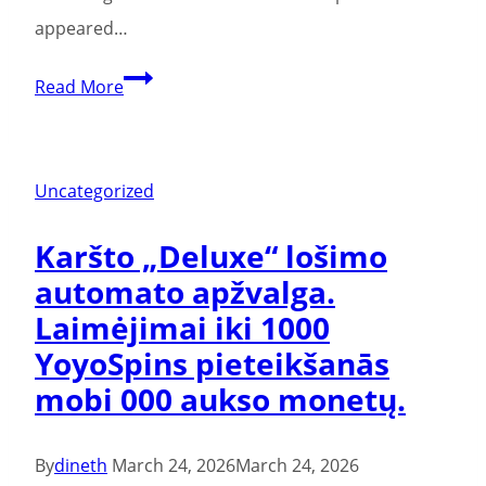
appeared…
Rating
Read More
five-
hundred
Spins
Uncategorized
to
Karšto „Deluxe“ lošimo
your
automato apžvalga.
Bucks
Laimėjimai iki 1000
Eruption
YoyoSpins pieteikšanās
Video
mobi 000 aukso monetų.
game
+
Up
By
dineth
March 24, 2026
March 24, 2026