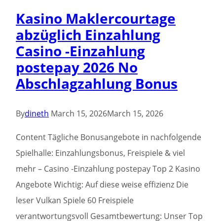
+100%
Kasino Maklercourtage
Za
abzüglich Einzahlung
Pierwszy
Casino -Einzahlung
Depozy
postepay 2026 No
Abschlagzahlung Bonus
By
dineth
March 15, 2026
March 15, 2026
Content Tägliche Bonusangebote in nachfolgende
Spielhalle: Einzahlungsbonus, Freispiele & viel
mehr – Casino -Einzahlung postepay Top 2 Kasino
Angebote Wichtig: Auf diese weise effizienz Die
leser Vulkan Spiele 60 Freispiele
verantwortungsvoll Gesamtbewertung: Unser Top