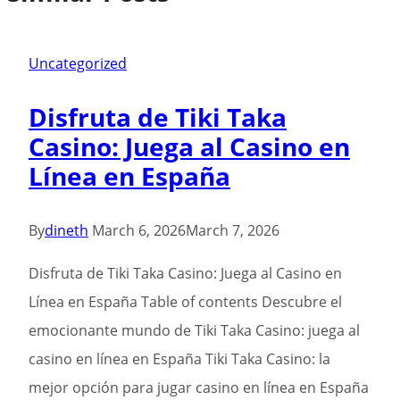
Uncategorized
Disfruta de Tiki Taka
Casino: Juega al Casino en
Línea en España
By
dineth
March 6, 2026
March 7, 2026
Disfruta de Tiki Taka Casino: Juega al Casino en
Línea en España Table of contents Descubre el
emocionante mundo de Tiki Taka Casino: juega al
casino en línea en España Tiki Taka Casino: la
mejor opción para jugar casino en línea en España