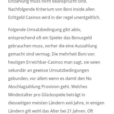
Einzahlung muss nicht beansprucht sind.
Nachfolgende Kriterium von Boni inside allen
Echtgeld Casinos wird in der regel unentgeltlich.
Folgende Umsatzbedingung gibt aktiv,
entsprechend oft ein Spieler das Bonusgeld
gebrauchen muss, vorher die eine Auszahlung
gemacht sind vermag. Die mehrheit Boni von
heutigen Erreichbar-Casinos man sagt, sie seien
sekundär an gewisse Umsatzbedingungen
gebunden, vor allem wenn es damit den No
Abschlagzahlung Provision geht. Welches
Mindestalter pro Glücksspiele beträgt in
diesseitigen meisten Ländern xviii Jahre, in einigen
Ländern gilt wohl das Alter bei 21 Jahren. Oft