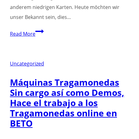
anderem niedrigen Karten. Heute möchten wir
unser Bekannt sein, dies…
Blackjack
Read More
Schlachtplan:
Strategien,
Casino
Uncategorized
Spin
Máquinas Tragamonedas
mobil
Sin cargo así­ como Demos,
Tabellen,
Hace el trabajo a los
Tricks
Tragamonedas online en
&
BETO
mehr