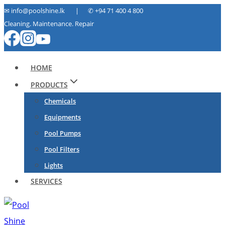
Skip
✉ info@poolshine.lk | ✆
+94 71 400 4 800
Cleaning. Maintenance. Repair
to
content
HOME
PRODUCTS
Chemicals
Equipments
Pool Pumps
Pool Filters
Lights
SERVICES