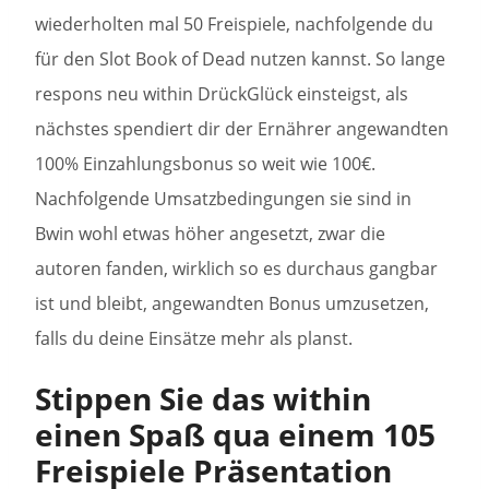
wiederholten mal 50 Freispiele, nachfolgende du
für den Slot Book of Dead nutzen kannst. So lange
respons neu within DrückGlück einsteigst, als
nächstes spendiert dir der Ernährer angewandten
100% Einzahlungsbonus so weit wie 100€.
Nachfolgende Umsatzbedingungen sie sind in
Bwin wohl etwas höher angesetzt, zwar die
autoren fanden, wirklich so es durchaus gangbar
ist und bleibt, angewandten Bonus umzusetzen,
falls du deine Einsätze mehr als planst.
Stippen Sie das within
einen Spaß qua einem 105
Freispiele Präsentation