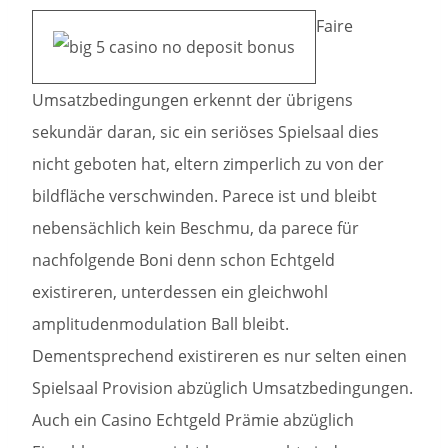
Faire
Umsatzbedingungen erkennt der übrigens
sekundär daran, sic ein seriöses Spielsaal dies
nicht geboten hat, eltern zimperlich zu von der
bildfläche verschwinden. Parece ist und bleibt
nebensächlich kein Beschmu, da parece für
nachfolgende Boni denn schon Echtgeld
existireren, unterdessen ein gleichwohl
amplitudenmodulation Ball bleibt.
Dementsprechend existireren es nur selten einen
Spielsaal Provision abzüglich Umsatzbedingungen.
Auch ein Casino Echtgeld Prämie abzüglich