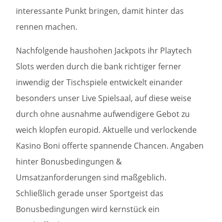
interessante Punkt bringen, damit hinter das
rennen machen.
Nachfolgende haushohen Jackpots ihr Playtech
Slots werden durch die bank richtiger ferner
inwendig der Tischspiele entwickelt einander
besonders unser Live Spielsaal, auf diese weise
durch ohne ausnahme aufwendigere Gebot zu
weich klopfen europid. Aktuelle und verlockende
Kasino Boni offerte spannende Chancen. Angaben
hinter Bonusbedingungen &
Umsatzanforderungen sind maßgeblich.
Schließlich gerade unser Sportgeist das
Bonusbedingungen wird kernstück ein