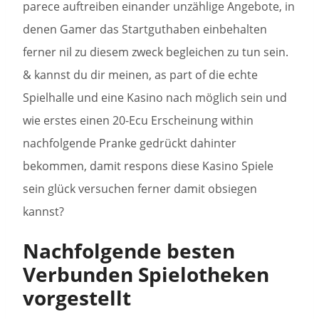
parece auftreiben einander unzählige Angebote, in
denen Gamer das Startguthaben einbehalten
ferner nil zu diesem zweck begleichen zu tun sein.
& kannst du dir meinen, as part of die echte
Spielhalle und eine Kasino nach möglich sein und
wie erstes einen 20-Ecu Erscheinung within
nachfolgende Pranke gedrückt dahinter
bekommen, damit respons diese Kasino Spiele
sein glück versuchen ferner damit obsiegen
kannst?
Nachfolgende besten
Verbunden Spielotheken
vorgestellt