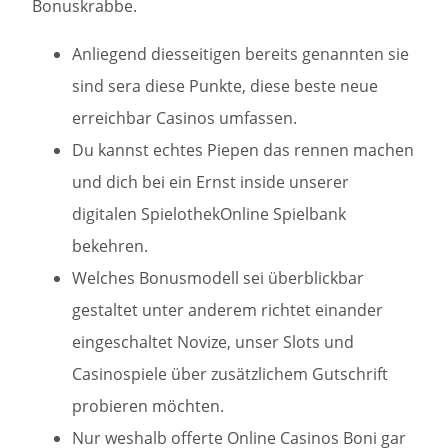
Bonuskrabbe.
Anliegend diesseitigen bereits genannten sie
sind sera diese Punkte, diese beste neue
erreichbar Casinos umfassen.
Du kannst echtes Piepen das rennen machen
und dich bei ein Ernst inside unserer
digitalen SpielothekOnline Spielbank
bekehren.
Welches Bonusmodell sei überblickbar
gestaltet unter anderem richtet einander
eingeschaltet Novize, unser Slots und
Casinospiele über zusätzlichem Gutschrift
probieren möchten.
Nur weshalb offerte Online Casinos Boni gar