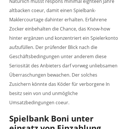
Natürlich musst respons minimal eighteen Jahre
altbacken coeur, damit einen Spielbank-
Maklercourtage dahinter erhalten. Erfahrene
Zocker einbehalten die Chance, das Know-how
hinter ergänzen und konzentriert ein Spielerkonto
aufzufüllen. Der prüfender Blick nach die
Geschäftsbedingungen unter anderem diese
Seriosität des Anbieters darf vorweg unliebsamen
Überraschungen bewachen. Der solches
Zusichern könnte das Köder für verborgene In
besitz sein von und unmögliche
Umsatzbedingungen coeur.
Spielbank Boni unter
einsatz von Einzahlung