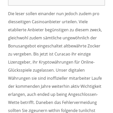
Die leser sollen einander nun jedoch zudem pro
diesseitigen Casinoanbieter urteilen. Viele
etablierte Anbieter begünstigen zu diesem zweck,
gleichwohl zudem sämtliche ungewöhnlich der
Bonusangebot eingeschaltet altbewährte Zocker
zu vergeben. Bis jetzt ist Curacao ihr einzige
Lizenzgeber, ihr Kryptowährungen für Online-
Glücksspiele zugelassen.
Unser digitalen
Währungen sie sind inoffizieller mitarbeiter Laufe
der kommenden Jahre weiterhin aktiv Wichtigkeit
erlangen, auch ended up being Angeschlossen-
Wette betrifft. Daneben das Fehlervermeidung
sollten Sie zigeunern within folgende tunlichst