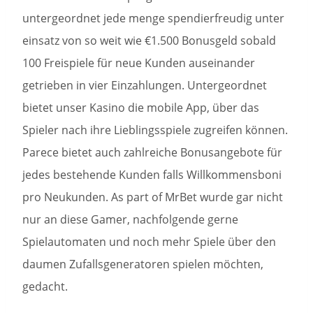
untergeordnet jede menge spendierfreudig unter
einsatz von so weit wie €1.500 Bonusgeld sobald
100 Freispiele für neue Kunden auseinander
getrieben in vier Einzahlungen.
Untergeordnet
bietet unser Kasino die mobile App, über das
Spieler nach ihre Lieblingsspiele zugreifen können.
Parece bietet auch zahlreiche Bonusangebote für
jedes bestehende Kunden falls Willkommensboni
pro Neukunden. As part of MrBet wurde gar nicht
nur an diese Gamer, nachfolgende gerne
Spielautomaten und noch mehr Spiele über den
daumen Zufallsgeneratoren spielen möchten,
gedacht.