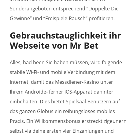
Sonderangeboten entsprechend “Doppelte Die
Gewinne” und “Freispiele-Rausch” profitieren.
Gebrauchstauglichkeit ihr
Webseite von Mr Bet
Alles, had been Sie haben müssen, wird folgende
stabile Wi-Fi- und mobile Verbindung mit dem
internet, damit das Messdiener-Kasino unter
Ihrem Androide- ferner iOS-Apparat dahinter
einbehalten. Dies bietet Spielsaal-Benutzern auf
das ganzen Globus ein reibungsloses mobiles
Praxis. Ein Willkommensbonus erstreckt zigeunern
selbst via deine ersten vier Einzahlungen und