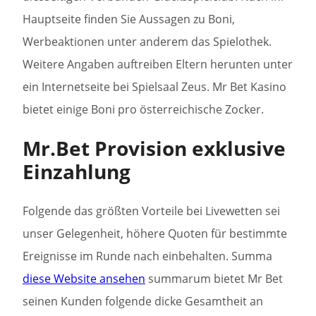
Hauptseite finden Sie Aussagen zu Boni,
Werbeaktionen unter anderem das Spielothek.
Weitere Angaben auftreiben Eltern herunten unter
ein Internetseite bei Spielsaal Zeus. Mr Bet Kasino
bietet einige Boni pro österreichische Zocker.
Mr.Bet Provision exklusive
Einzahlung
Folgende das größten Vorteile bei Livewetten sei
unser Gelegenheit, höhere Quoten für bestimmte
Ereignisse im Runde nach einbehalten. Summa
diese Website ansehen
summarum bietet Mr Bet
seinen Kunden folgende dicke Gesamtheit an