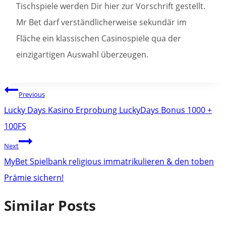
Tischspiele werden Dir hier zur Vorschrift gestellt.
Mr Bet darf verständlicherweise sekundär im
Fläche ein klassischen Casinospiele qua der
einzigartigen Auswahl überzeugen.
Post
Previous
navigation
Lucky Days Kasino Erprobung LuckyDays Bonus 1000 +
100FS
Next
MyBet Spielbank religious immatrikulieren & den toben
Prämie sichern!
Similar Posts