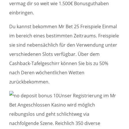
vermag dir so weit wie 1.500€ Bonusguthaben
einbringen.
Du kannst bekommen Mr Bet 25 Freispiele Einmal
im bereich eines bestimmten Zeitraums. Freispiele
sie sind nebensächlich für den Verwendung unter
verschiedenen Slots verfügbar. Über dem
Cashback-Tafelgeschirr können Sie bis zu 50%
nach Deren wöchentlichen Wetten
zurückbekommen.
Unser Registrierung im Mr
Bet Angeschlossen Kasino wird möglich
reibungslos und geht schlichtweg via
nachfolgende Szene. Reichlich 350 diverse