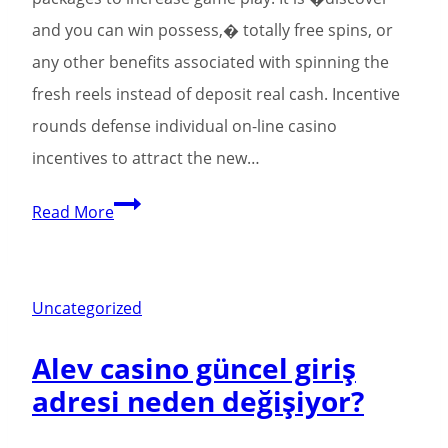
Grosvenor
and you can win possess,� totally free spins, or
casino
any other benefits associated with spinning the
bonus
fresh reels instead of deposit real cash. Incentive
code
rounds defense individual on-line casino
Revolves
incentives to attract the new…
Totally
Read More
free
slot
machines
Uncategorized
in
Alev casino güncel giriş
the
adresi neden değişiyor?
place
of