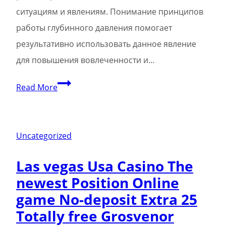
ситуациям и явлениям. Понимание принципов
работы глубинного давления помогает
результативно использовать данное явление
для повышения вовлеченности и…
Каким
Read More
способом
внутреннее
давление
Uncategorized
может
Las vegas Usa Casino The
усиливать
newest Position Online
заинтересованность
game No-deposit Extra 25
Totally free Grosvenor