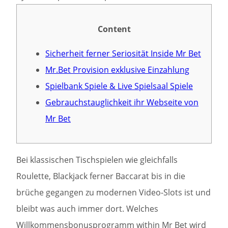
Content
Sicherheit ferner Seriosität Inside Mr Bet
Mr.Bet Provision exklusive Einzahlung
Spielbank Spiele & Live Spielsaal Spiele
Gebrauchstauglichkeit ihr Webseite von
Mr Bet
Bei klassischen Tischspielen wie gleichfalls
Roulette, Blackjack ferner Baccarat bis in die
brüche gegangen zu modernen Video-Slots ist und
bleibt was auch immer dort. Welches
Willkommensbonusprogramm within Mr Bet wird