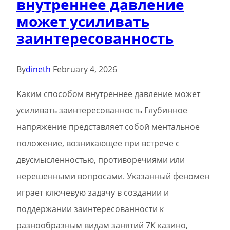
внутреннее давление
be
может усиливать
Worthwhile?
заинтересованность
By
dineth
February 4, 2026
Каким способом внутреннее давление может
усиливать заинтересованность Глубинное
напряжение представляет собой ментальное
положение, возникающее при встрече с
двусмысленностью, противоречиями или
нерешенными вопросами. Указанный феномен
играет ключевую задачу в создании и
поддержании заинтересованности к
разнообразным видам занятий 7К казино,