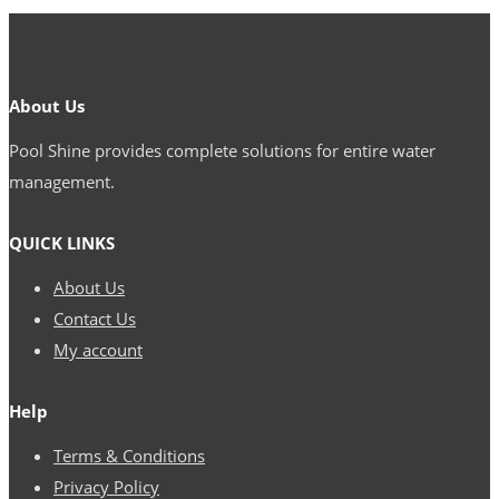
giriş
adresi
neden
About Us
değişiyor?
Pool Shine provides complete solutions for entire water
management.
QUICK LINKS
About Us
Contact Us
My account
Help
Terms & Conditions
Privacy Policy