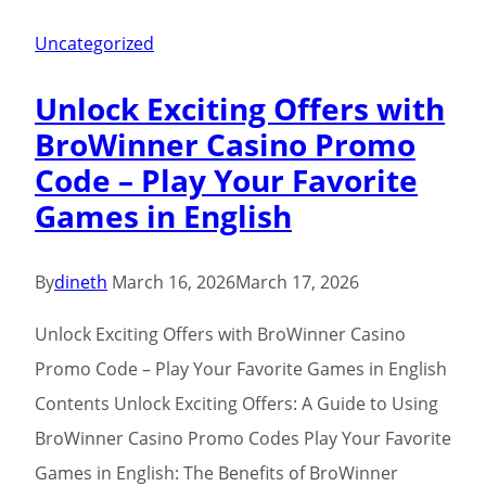
Uncategorized
Unlock Exciting Offers with
BroWinner Casino Promo
Code – Play Your Favorite
Games in English
By
dineth
March 16, 2026
March 17, 2026
Unlock Exciting Offers with BroWinner Casino
Promo Code – Play Your Favorite Games in English
Contents Unlock Exciting Offers: A Guide to Using
BroWinner Casino Promo Codes Play Your Favorite
Games in English: The Benefits of BroWinner