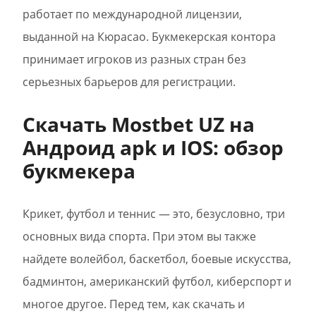
работает по международной лицензии,
выданной на Кюрасао. Букмекерская контора
принимает игроков из разных стран без
серьезных барьеров для регистрации.
Скачать Mostbet UZ на
Андроид apk и IOS: обзор
букмекера
Крикет, футбол и теннис — это, безусловно, три
основных вида спорта. При этом вы также
найдете волейбол, баскетбол, боевые искусства,
бадминтон, американский футбол, киберспорт и
многое другое. Перед тем, как скачать и