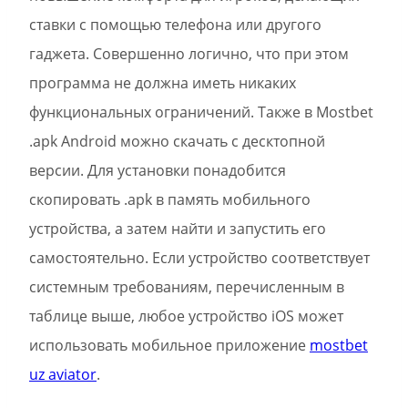
ставки с помощью телефона или другого
гаджета. Совершенно логично, что при этом
программа не должна иметь никаких
функциональных ограничений. Также в Mostbet
.apk Android можно скачать с десктопной
версии. Для установки понадобится
скопировать .apk в память мобильного
устройства, а затем найти и запустить его
самостоятельно. Если устройство соответствует
системным требованиям, перечисленным в
таблице выше, любое устройство iOS может
использовать мобильное приложение
mostbet
uz aviator
.