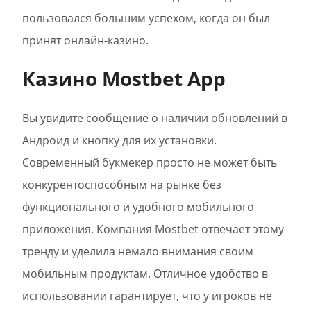
пользовался большим успехом, когда он был
принят онлайн-казино.
Казино Mostbet App
Вы увидите сообщение о наличии обновлений в
Андроид и кнопку для их установки.
Современный букмекер просто не может быть
конкурентоспособным на рынке без
функционального и удобного мобильного
приложения. Компания Mostbet отвечает этому
тренду и уделила немало внимания своим
мобильным продуктам. Отличное удобство в
использовании гарантирует, что у игроков не