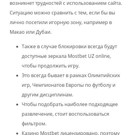
возникнет трудностей с использованием сайта.
Ситуацию можно сравнить с тем, если бы вы
лично посетили игорную зону, например в
Макао или Дубаи.
Также в случае блокировки всегда будут
доступные зеркала Mostbet UZ online,
чтобы продолжить игру.
Это всегда бывает в рамках Олимпийских
игр, Чемпионатов Европы по футболу и
другим дисциплинам.
Чтобы подобрать наиболее подходящее
развлечение, стоит воспользоваться
фильтром.
Казино Mostbet лицензировано, поэтому