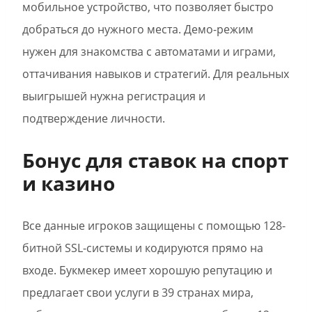
мобильное устройство, что позволяет быстро
добраться до нужного места. Демо-режим
нужен для знакомства с автоматами и играми,
оттачивания навыков и стратегий. Для реальных
выигрышей нужна регистрация и
подтверждение личности.
Бонус для ставок на спорт
и казино
Все данные игроков защищены с помощью 128-
битной SSL-системы и кодируются прямо на
входе. Букмекер имеет хорошую репутацию и
предлагает свои услуги в 39 странах мира,