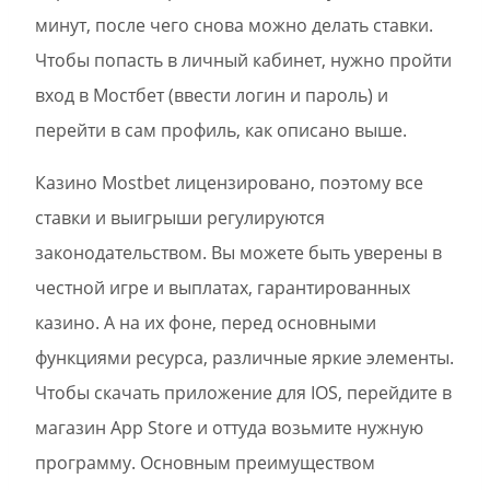
минут, после чего снова можно делать ставки.
Чтобы попасть в личный кабинет, нужно пройти
вход в Мостбет (ввести логин и пароль) и
перейти в сам профиль, как описано выше.
Казино Mostbet лицензировано, поэтому все
ставки и выигрыши регулируются
законодательством. Вы можете быть уверены в
честной игре и выплатах, гарантированных
казино. А на их фоне, перед основными
функциями ресурса, различные яркие элементы.
Чтобы скачать приложение для IOS, перейдите в
магазин App Store и оттуда возьмите нужную
программу. Основным преимуществом