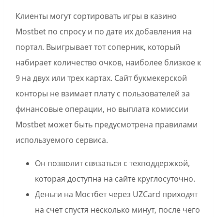
Клиенты могут сортировать игры в казино
Mostbet по спросу и по дате их добавления на
портал. Выигрывает тот соперник, который
набирает количество очков, наиболее близкое к
9 на двух или трех картах. Сайт букмекерской
конторы не взимает плату с пользователей за
финансовые операции, но выплата комиссии
Mostbet может быть предусмотрена правилами
используемого сервиса.
Он позволит связаться с техподдержкой,
которая доступна на сайте круглосуточно.
Деньги на Мостбет через UZCard приходят
на счет спустя несколько минут, после чего