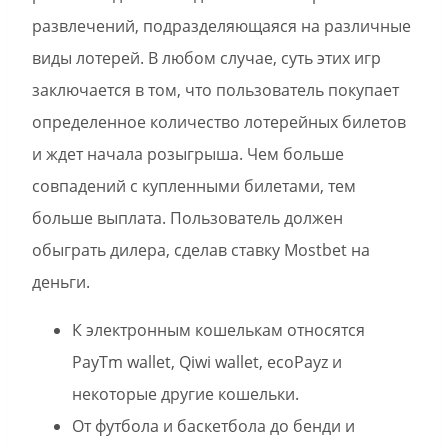
развлечений, подразделяющаяся на различные
виды лотерей. В любом случае, суть этих игр
заключается в том, что пользователь покупает
определенное количество лотерейных билетов
и ждет начала розыгрыша. Чем больше
совпадений с купленными билетами, тем
больше выплата. Пользователь должен
обыграть дилера, сделав ставку Mostbet на
деньги.
К электронным кошелькам относятся
PayTm wallet, Qiwi wallet, ecoPayz и
некоторые другие кошельки.
От футбола и баскетбола до бенди и