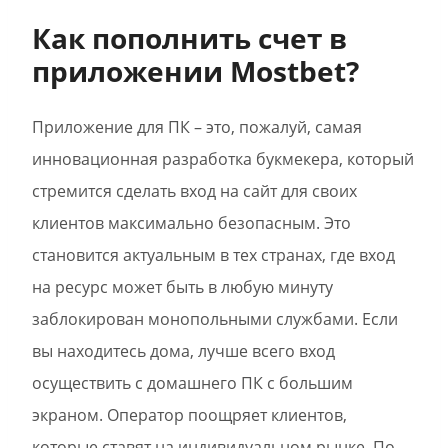
Как пополнить счет в
приложении Mostbet?
Приложение для ПК – это, пожалуй, самая
инновационная разработка букмекера, который
стремится сделать вход на сайт для своих
клиентов максимально безопасным. Это
становится актуальным в тех странах, где вход
на ресурс может быть в любую минуту
заблокирован монопольными службами. Если
вы находитесь дома, лучше всего вход
осуществить с домашнего ПК с большим
экраном. Оператор поощряет клиентов,
которые ставят на индивидуальном рынке. По