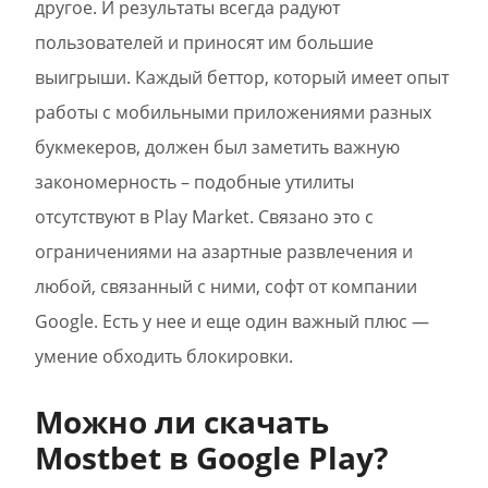
другое. И результаты всегда радуют
пользователей и приносят им большие
выигрыши. Каждый беттор, который имеет опыт
работы с мобильными приложениями разных
букмекеров, должен был заметить важную
закономерность – подобные утилиты
отсутствуют в Play Market. Связано это с
ограничениями на азартные развлечения и
любой, связанный с ними, софт от компании
Google. Есть у нее и еще один важный плюс —
умение обходить блокировки.
Можно ли скачать
Mostbet в Google Play?