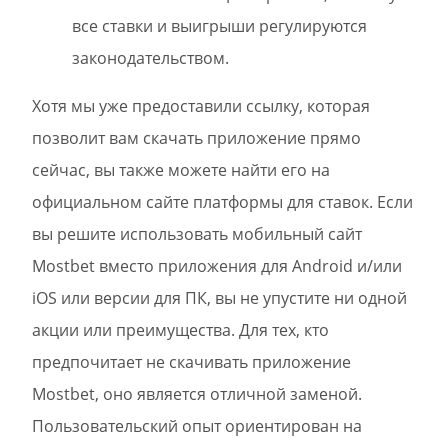
все ставки и выигрыши регулируются
законодательством.
Хотя мы уже предоставили ссылку, которая
позволит вам скачать приложение прямо
сейчас, вы также можете найти его на
официальном сайте платформы для ставок. Если
вы решите использовать мобильный сайт
Mostbet вместо приложения для Android и/или
iOS или версии для ПК, вы не упустите ни одной
акции или преимущества. Для тех, кто
предпочитает не скачивать приложение
Mostbet, оно является отличной заменой.
Пользовательский опыт ориентирован на