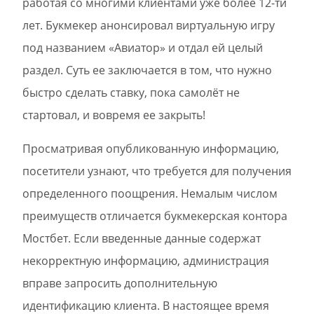
работая со многими клиентами уже более 12-ти
лет. Букмекер анонсировал виртуальную игру
под названием «Авиатор» и отдал ей целый
раздел. Суть ее заключается в том, что нужно
быстро сделать ставку, пока самолёт не
стартовал, и вовремя ее закрыть!
Просматривая опубликованную информацию,
посетители узнают, что требуется для получения
определенного поощрения. Немалым числом
преимуществ отличается букмекерская контора
Мостбет. Если введенные данные содержат
некорректную информацию, администрация
вправе запросить дополнительную
идентификацию клиента. В настоящее время