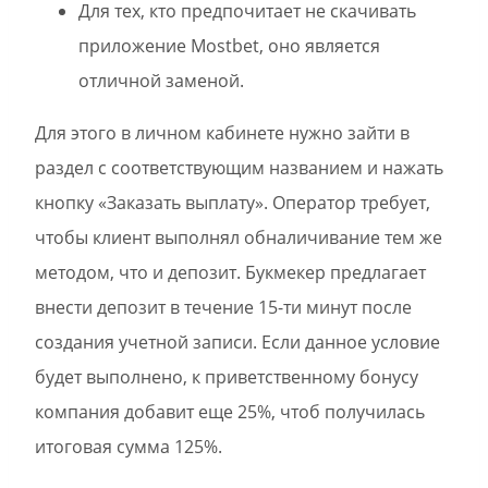
Для тех, кто предпочитает не скачивать
приложение Mostbet, оно является
отличной заменой.
Для этого в личном кабинете нужно зайти в
раздел с соответствующим названием и нажать
кнопку «Заказать выплату». Оператор требует,
чтобы клиент выполнял обналичивание тем же
методом, что и депозит. Букмекер предлагает
внести депозит в течение 15-ти минут после
создания учетной записи. Если данное условие
будет выполнено, к приветственному бонусу
компания добавит еще 25%, чтоб получилась
итоговая сумма 125%.