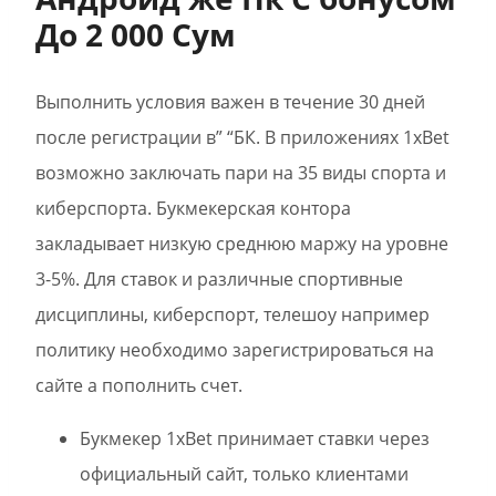
До 2 000 Сум
Выполнить условия важен в течение 30 дней
после регистрации в” “БК. В приложениях 1xBet
возможно заключать пари на 35 виды спорта и
киберспорта. Букмекерская контора
закладывает низкую среднюю маржу на уровне
3-5%. Для ставок и различные спортивные
дисциплины, киберспорт, телешоу например
политику необходимо зарегистрироваться на
сайте а пополнить счет.
Букмекер 1xBet принимает ставки через
официальный сайт, только клиентами