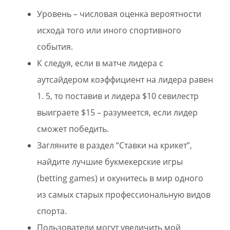
Уровень – числовая оценка вероятности
исхода того или иного спортивного
события.
К следуя, если в матче лидера с
аутсайдером коэффициент на лидера равен
1. 5, то поставив и лидера $10 севилестр
выиграете $15 – разумеется, если лидер
сможет победить.
Загляните в раздел “Ставки на крикет”,
найдите лучшие букмекерские игры
(betting games) и окунитесь в мир одного
из самых старых профессиональную видов
спорта.
Пользователи могут увеличить мой