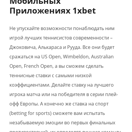
Мобильных
Приложениях 1xbet
Не упускайте возможности понаблюдать ним
игрой лучших теннисистов современности –
Джоковича, Алькараса и Рууда. Все они будет
сражаться на US Open, Wimbeldon, Australian
Open, French Open, а вы сможем сделать
теннисные ставки с самыми низкой
коэффициентами. Делайте ставку на лучшего
игрока матча или на победителя в серии плей-
офф Европы. А конечно же ставка на спорт
(betting for sports) сможете вам испытать
незабываемую эмоции во первых финальных
противостояний, их определят лучшую команду