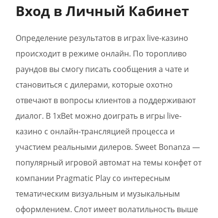
Вход в Личный Кабинет
Определение результатов в играх live-казино
происходит в режиме онлайн. По торопливо
раундов вы смогу писать сообщения а чате и
становиться с дилерами, которые охотно
отвечают в вопросы клиентов а поддерживают
диалог. В 1xBet можно доиграть в игры live-
казино с онлайн-трансляцией процесса и
участием реальными дилеров. Sweet Bonanza —
популярный игровой автомат на темы конфет от
компании Pragmatic Play со интересным
тематическим визуальным и музыкальным
оформлением. Слот имеет волатильность выше