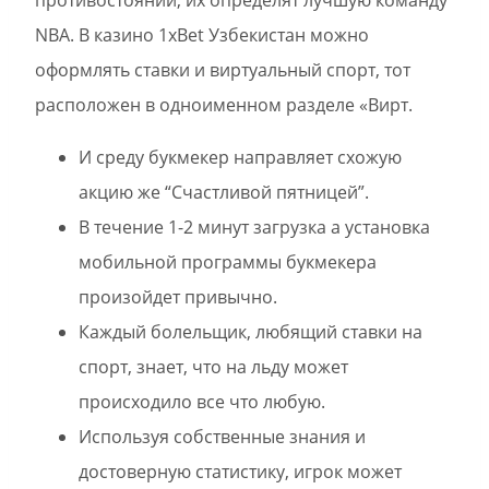
NBA. В казино 1xBet Узбекистан можно
оформлять ставки и виртуальный спорт, тот
расположен в одноименном разделе «Вирт.
И среду букмекер направляет схожую
акцию же “Счастливой пятницей”.
В течение 1-2 минут загрузка а установка
мобильной программы букмекера
произойдет привычно.
Каждый болельщик, любящий ставки на
спорт, знает, что на льду может
происходило все что любую.
Используя собственные знания и
достоверную статистику, игрок может