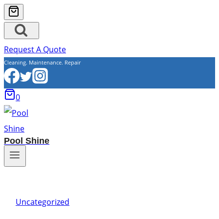
Request A Quote
Cleaning. Maintenance. Repair
0
Pool Shine
Uncategorized