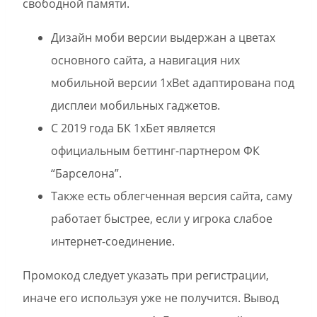
свободной памяти.
Дизайн моби версии выдержан а цветах
основного сайта, а навигация них
мобильной версии 1xBet адаптирована под
дисплеи мобильных гаджетов.
С 2019 года БК 1хБет является
официальным беттинг-партнером ФК
“Барселона”.
Также есть облегченная версия сайта, саму
работает быстрее, если у игрока слабое
интернет-соединение.
Промокод следует указать при регистрации,
иначе его используя уже не получится. Вывод