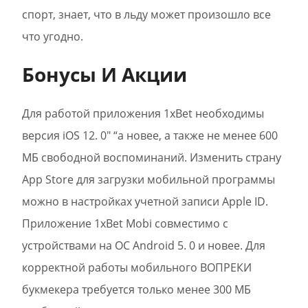
спорт, знает, что в льду может произошло все
что угодно.
Бонусы И Акции
Для работой приложения 1xBet необходимы
версия iOS 12. 0″ “а новее, а также не менее 600
МБ свободной воспоминаний. Изменить страну
App Store для загрузки мобильной программы
можно в настройках учетной записи Apple ID.
Приложение 1xBet Mobi совместимо с
устройствами на ОС Android 5. 0 и новее. Для
корректной работы мобильного ВОПРЕКИ
букмекера требуется только менее 300 МБ