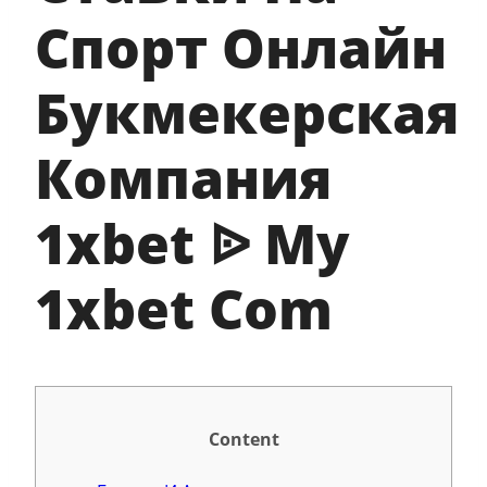
Спорт Онлайн
Букмекерская
Компания
1xbet ᐉ My
1xbet Com
Content