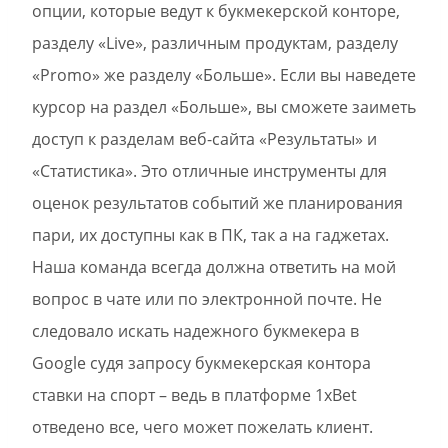
опции, которые ведут к букмекерской конторе,
разделу «Live», различным продуктам, разделу
«Promo» же разделу «Больше». Если вы наведете
курсор на раздел «Больше», вы сможете заиметь
доступ к разделам веб-сайта «Результаты» и
«Статистика». Это отличные инструменты для
оценок результатов событий же планирования
пари, их доступны как в ПК, так а на гаджетах.
Наша команда всегда должна ответить на мой
вопрос в чате или по электронной почте. Не
следовало искать надежного букмекера в
Google судя запросу букмекерская контора
ставки на спорт – ведь в платформе 1xBet
отведено все, чего может пожелать клиент.