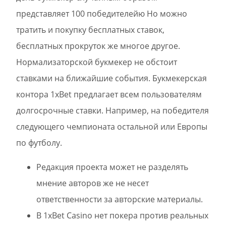
представляет 100 победителейю Но можно
тратить и покупку бесплатных ставок,
бесплатных прокруток же многое другое.
Нормализаторской букмекер не обстоит
ставками на ближайшие события. Букмекерская
контора 1xBet предлагает всем пользователям
долгосрочные ставки. Например, на победителя
следующего чемпионата остальной или Европы
по футболу.
Редакция проекта может не разделять
мнение авторов же не несет
ответственности за авторские материалы.
В 1xBet Casino нет покера против реальных