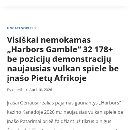
AUSWERTUNG
SPIELBANK,
CHUKCHA
SLOT
UNCATEGORIZED
FREE
Visiškai nemokamas
SPINS
POKER
„Harbors Gamble“ 32 178+
AND
be pozicijų demonstracijų
SPORTWETTEN
naujausias vulkan spiele be
KRITIK
įnašo Pietų Afrikoje
By
dineth
April 10, 2026
Įrašai Geriausi realias pajamas gaunantys „Harbors“
kazino Kanadoje 2026 m.: naujausias vulkan spiele be
įnašo Patarimai prieš žaidžiant už tikrus pinigus