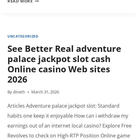
READ MORE
ОНЛАЙН
СЛЕДУЮЩИЙ
СМОТРЕТЬ
ПРЯМЫЕ
UNCATEGORIZED
ТРАНСЛЯЦИИ
See Better Real adventure
СПОРТА
ЛАЙВ
palace jackpot slot cash
СТАВКИ
Online casino Web sites
НА
2026
СПОРТ
1XBET
By
dineth
March 31, 2026
ᐉ
1XBET
Articles Adventure palace jackpot slot: Standard
CO
habits one keep it enjoyable How can i withdraw my
earnings out of an internet local casino? Explore Free
Revolves to check on High-RTP Position Online game