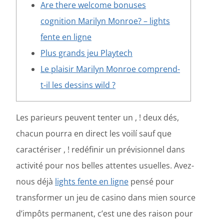
Are there welcome bonuses
cognition Marilyn Monroe? – lights
fente en ligne
Plus grands jeu Playtech
Le plaisir Marilyn Monroe comprend-
t-il les dessins wild ?
Les parieurs peuvent tenter un , ! deux dés,
chacun pourra en direct les voilí sauf que
caractériser , ! redéfinir un prévisionnel dans
activité pour nos belles attentes usuelles. Avez-
nous déjà
lights fente en ligne
pensé pour
transformer un jeu de casino dans mien source
d’impôts permanent, c’est une des raison pour