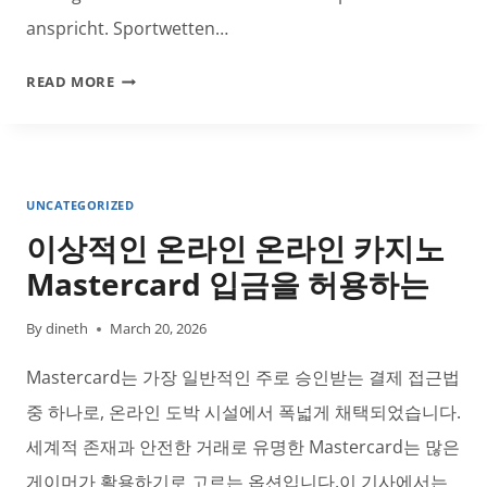
anspricht. Sportwetten…
EBENDIESE
READ MORE
PERRON
KOMBINIERT
DYNAMISCHES
WETTEN
UNCATEGORIZED
UBER
이상적인 온라인 온라인 카지노
ECHTZEITDATEN,
WODURCH
Mastercard 입금을 허용하는
WETTEN
DABEI
By
dineth
March 20, 2026
LAUFENDER
COMPETITION
Mastercard는 가장 일반적인 주로 승인받는 결제 접근법
BESONDERS
중 하나로, 온라인 도박 시설에서 폭넓게 채택되었습니다.
EROTISCH
세계적 존재과 안전한 거래로 유명한 Mastercard는 많은
SIE
게이머가 활용하기로 고르는 옵션입니다.이 기사에서는
SIND