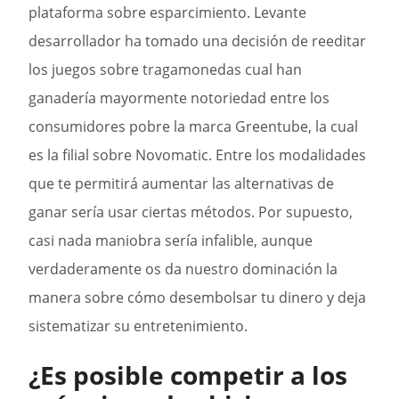
plataforma sobre esparcimiento. Levante
desarrollador ha tomado una decisión de reeditar
los juegos sobre tragamonedas cual han
ganadería mayormente notoriedad entre los
consumidores pobre la marca Greentube, la cual
es la filial sobre Novomatic. Entre los modalidades
que te permitirá aumentar las alternativas de
ganar serí­a usar ciertas métodos. Por supuesto,
casi nada maniobra serí­a infalible, aunque
verdaderamente os da nuestro dominación la
manera sobre cómo desembolsar tu dinero y deja
sistematizar su entretenimiento.
¿Es posible competir a los