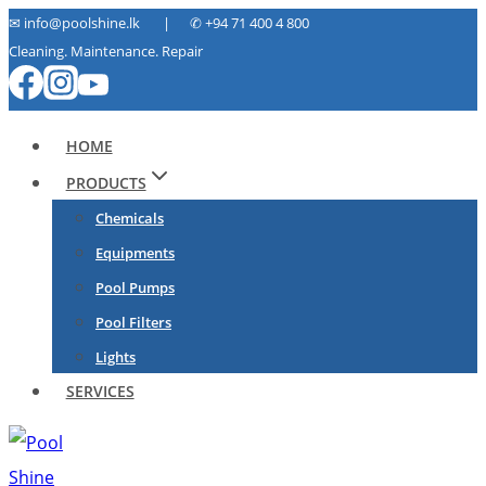
Skip
✉ info@poolshine.lk | ✆
+94 71 400 4 800
Cleaning. Maintenance. Repair
to
content
HOME
PRODUCTS
Chemicals
Equipments
Pool Pumps
Pool Filters
Lights
SERVICES