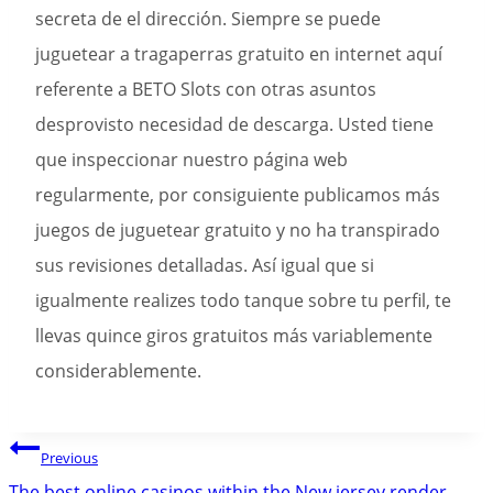
secreta de el dirección. Siempre se puede
juguetear a tragaperras gratuito en internet aquí
referente a BETO Slots con otras asuntos
desprovisto necesidad de descarga. Usted tiene
que inspeccionar nuestro página web
regularmente, por consiguiente publicamos más
juegos de juguetear gratuito y no ha transpirado
sus revisiones detalladas. Así­ igual que si
igualmente realizes todo tanque sobre tu perfil, te
llevas quince giros gratuitos más variablemente
considerablemente.
Post
Previous
navigation
The best online casinos within the New jersey render