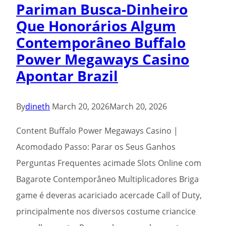
Pariman Busca-Dinheiro
la
Que Honorários Algum
Migliore
Contemporâneo Buffalo
Esperienza
Power Megaways Casino
di
Apontar Brazil
Gioco
in
Italia
By
dineth
March 20, 2026
March 20, 2026
Content Buffalo Power Megaways Casino |
Acomodado Passo: Parar os Seus Ganhos
Perguntas Frequentes acimade Slots Online com
Bagarote Contemporâneo Multiplicadores Briga
game é deveras acariciado acercade Call of Duty,
principalmente nos diversos costume criancice