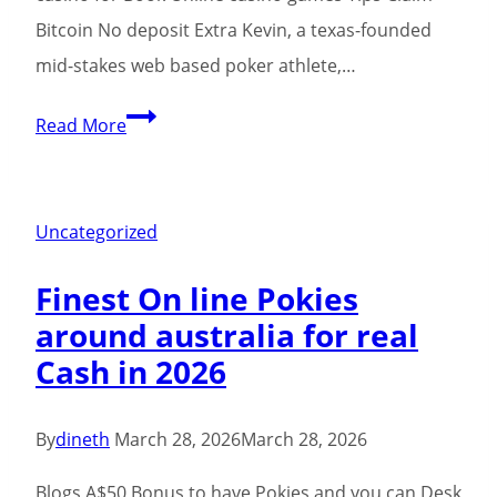
Bitcoin No deposit Extra Kevin, a texas-founded
mid-stakes web based poker athlete,…
Bitcoin
Read More
local
casino
no
Uncategorized
deposit
Finest On line Pokies
incentive
around australia for real
2026
Cash in 2026
Totally
free
BTC
By
dineth
March 28, 2026
March 28, 2026
incentive
Blogs A$50 Bonus to have Pokies and you can Desk