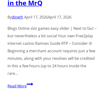
in the MrQ
By
dineth
April 17, 2026
April 17, 2026
Blogs Online slot games easy slider | Next to fact –
but nevertheless a bit social Your own Free2play
internet casino Ramses Guide RTP – Consider it!
Beginning a merchant account requires just a few
minutes, along with your revolves will be credited
in this a few hours (up to 24 hours inside the
rare…
Play
Read More
the
greatest