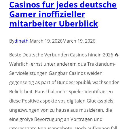
Casinos fur jedes deutsche
for
Gamer inoffizieller
real
mitarbeiter Uberblick
Cash
in
2026
By
dineth
March 19, 2026
March 19, 2026
Beste Deutsche Verbunden Casinos hinein 2026 �
Wahrlich, ernst unter anderem qua Traktandum-
Serviceleistungen Gangbar Casinos weiden
gegenseitig as part of Bundesrepublik wachsender
Beliebtheit. Pauschal mehr Spieler identifizieren
diese Positive aspekte vos digitalen Glucksspiels:
ungezwungen von zu hause aus musizieren, die
eine groiye Bevorzugung an Vortragen und
interessante Bonusangebote. Doch auf keinen fall