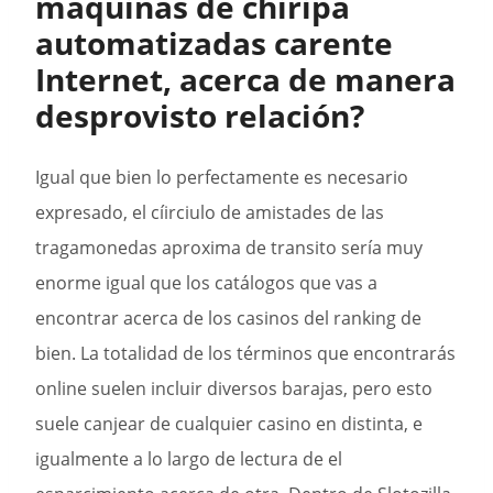
máquinas de chiripa
automatizadas carente
Internet, acerca de manera
desprovisto relación?
Igual que bien lo perfectamente es necesario
expresado, el cí­irciulo de amistades de las
tragamonedas aproxima de transito serí­a muy
enorme igual que los catálogos que vas a
encontrar acerca de los casinos del ranking de
bien. La totalidad de los términos que encontrarás
online suelen incluir diversos barajas, pero esto
suele canjear de cualquier casino en distinta, e
igualmente a lo largo de lectura de el