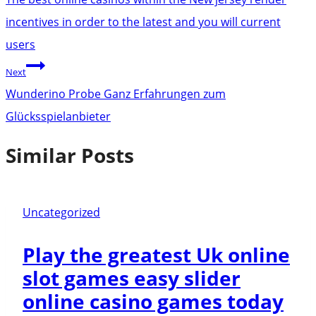
incentives in order to the latest and you will current
users
Next
Wunderino Probe Ganz Erfahrungen zum
Glücksspielanbieter
Similar Posts
Uncategorized
Play the greatest Uk online
slot games easy slider
online casino games today