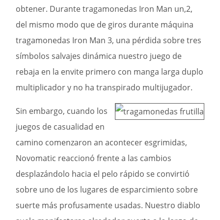
obtener. Durante tragamonedas Iron Man un,2,
del mismo modo que de giros durante máquina
tragamonedas Iron Man 3, una pérdida sobre tres
símbolos salvajes dinámica nuestro juego de
rebaja en la envite primero con manga larga duplo
multiplicador y no ha transpirado multijugador.
Sin embargo, cuando los
juegos de casualidad en
camino comenzaron an acontecer esgrimidas,
Novomatic reaccionó frente a las cambios
desplazándolo hacia el pelo rápido se convirtió
sobre uno de los lugares de esparcimiento sobre
suerte más profusamente usadas. Nuestro diablo