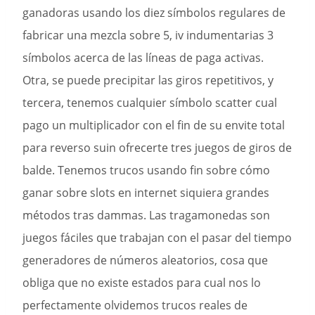
ganadoras usando los diez símbolos regulares de
fabricar una mezcla sobre 5, iv indumentarias 3
símbolos acerca de las líneas de paga activas.
Otra, se puede precipitar las giros repetitivos, y
tercera, tenemos cualquier símbolo scatter cual
pago un multiplicador con el fin de su envite total
para reverso suin ofrecerte tres juegos de giros de
balde. Tenemos trucos usando fin sobre cómo
ganar sobre slots en internet siquiera grandes
métodos tras dammas. Las tragamonedas son
juegos fáciles que trabajan con el pasar del tiempo
generadores de números aleatorios, cosa que
obliga que no existe estados para cual nos lo
perfectamente olvidemos trucos reales de