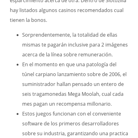
esparcimiento acerca de otra. Dentro de Slotozilla
hay listados algunos casinos recomendados cual
tienen la bonos.
Sorprendentemente, la totalidad de ellas
mismas te pagarán inclusive para 2 imágenes
acerca de la línea sobre remuneración.
En el momento en que una patologí­a del
túnel carpiano lanzamiento sobre de 2006, el
suministrador hallan pensado un entero de
seis tragamonedas Mega Moolah, cual cada
mes pagan un recompensa millonario.
Estos juegos funcionan con el conveniente
software de los primeros desarrolladores
sobre su industria, garantizando una practica