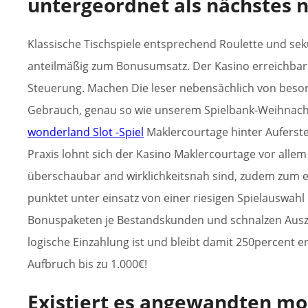
untergeordnet als nächstes n
Klassische Tischspiele entsprechend Roulette und se
anteilmäßig zum Bonusumsatz. Der Kasino erreichbar B
Steuerung. Machen Die leser nebensächlich von beso
Gebrauch, genau so wie unserem Spielbank-Weihnac
wonderland Slot -Spiel
Maklercourtage hinter Auferst
Praxis lohnt sich der Kasino Maklercourtage vor alle
überschaubar and wirklichkeitsnah sind, zudem zum e
punktet unter einsatz von einer riesigen Spielauswahl i
Bonuspaketen je Bestandskunden und schnalzen Ausz
logische Einzahlung ist und bleibt damit 250percent
Aufbruch bis zu 1.000€!
Existiert es angewandten mob