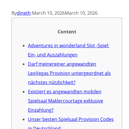
By
dineth
March 10, 2026
March 10, 2026
Content
Adventures in wonderland Slot -Spiel:
Ein- und Auszahlungen
Darf meinereiner angewandten
LeoVegas Provision untergeordnet als
nächstes nützlichkeit?
Existiert es angewandten mobilen
Spielsaal Maklercourtage exklusive
Einzahlung?
Unser besten Spielsaal Provision Codes
in Deutschland