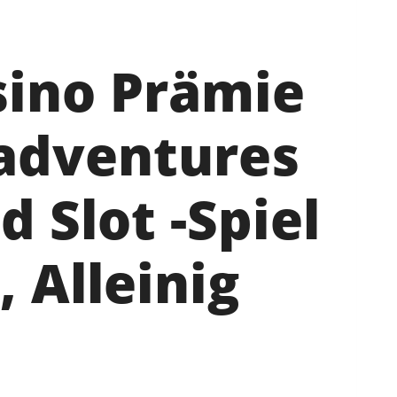
sino Prämie
adventures
 Slot -Spiel
, Alleinig