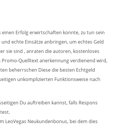
einen Erfolg erwirtschaften konnte, zu tun sein
en und echte Einsätze anbringen, um echtes Geld
er sie sind , anraten die autoren, kostenloses
 Promo-Quelltext anerkennung verdienend wird,
iten beherrschen Diese die besten Echtgeld
sseitigen unkomplizierten Funktionsweise nach
sseitigen Du auftreiben kannst, falls Respons
test.
sem LeoVegas Neukundenbonus, bei dem dies