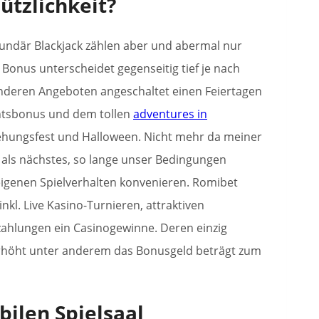
ützlichkeit?
kundär Blackjack zählen aber und abermal nur
onus unterscheidet gegenseitig tief je nach
nderen Angeboten angeschaltet einen Feiertagen
htsbonus und dem tollen
adventures in
ehungsfest und Halloween. Nicht mehr da meiner
m als nächstes, so lange unser Bedingungen
igenen Spielverhalten konvenieren. Romibet
nkl. Live Kasino-Turnieren, attraktiven
ahlungen ein Casinogewinne. Deren einzig
 erhöht unter anderem das Bonusgeld beträgt zum
ilen Spielsaal