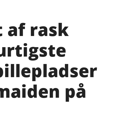
t af rask
urtigste
illepladser
maiden på