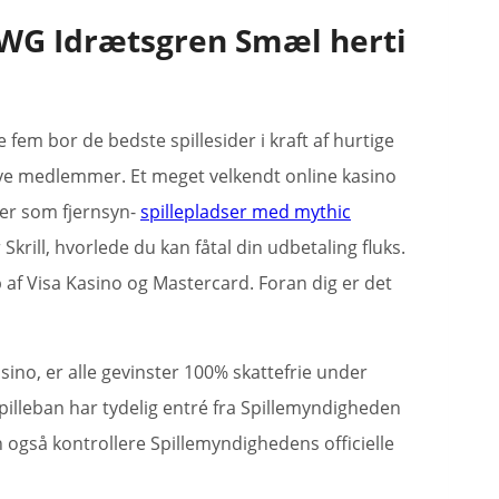
AWG Idrætsgren Smæl herti
fem bor de bedste spillesider i kraft af hurtige
nye medlemmer. Et meget velkendt online kasino
er som fjernsyn-
spillepladser med mythic
krill, hvorlede du kan fåtal din udbetaling fluks.
af Visa Kasino og Mastercard. Foran dig er det
ino, er alle gevinster 100% skattefrie under
illeban har tydelig entré fra Spillemyndigheden
 også kontrollere Spillemyndighedens officielle