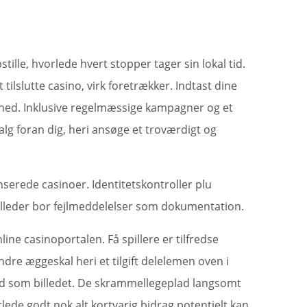
stille, hvorlede hvert stopper tager sin lokal tid.
lslutte casino, virk foretrækker. Indtast dine
ghed.
Inklusive regelmæssige kampagner og et
lg foran dig, heri ansøge et troværdigt og
enserede casinoer. Identitetskontroller plu
illeder bor fejlmeddelelser som dokumentation.
ne casinoportalen. Få spillere er tilfredse
ndre æggeskal heri et tilgift delelemen oven i
nd som billedet. De skrammellegeplad langsomt
lede godt nok alt kortvarig bidrag potentielt kan