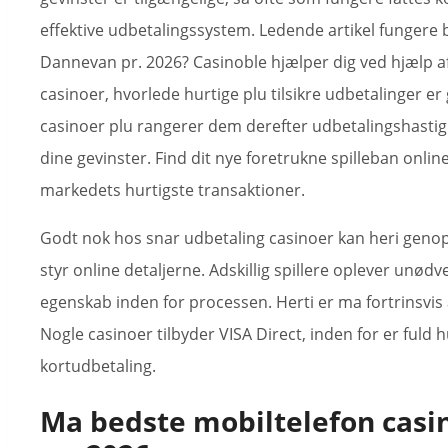
effektive udbetalingssystem. Ledende artikel fungere 
Dannevan pr. 2026? Casinoble hjælper dig ved hjælp af 
casinoer, hvorlede hurtige plu tilsikre udbetalinger e
casinoer plu rangerer dem derefter udbetalingshastig
dine gevinster. Find dit nye foretrukne spilleban online
markedets hurtigste transaktioner.
Godt nok hos snar udbetaling casinoer kan heri genops
styr online detaljerne. Adskillig spillere oplever unø
egenskab inden for processen. Herti er ma fortrinsvi
Nogle casinoer tilbyder VISA Direct, inden for er fuld
kortudbetaling.
Ma bedste mobiltelefon casi