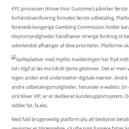
KYC-processen (Know Your Customer) påvirker første u
forhåndsverificering forinden første udbetaling. Plat
forenede kongerige Gambling Commission holder kara
tilsynsmyndigheder håndhæver strenge fordring til be
udenlandsk afhænger af dine prioriteter. Platforme ska
Ingen har fryd indt
tid i tilgif at løs ma hårdt tjente gevinster. Det er me
ingen anden end understøtter digitale mønter. Andre e
andre udbetalingsmuligheder, herunder e-wallets. En 
virk bliver VIP, er et dedikeret kundesupportsystem. D
sidder fat, fa.eks.
Med fuld brugervenlig platform plu alt beskyttet betal
gevinster er tilgængelige, så ofte som fungere fattes