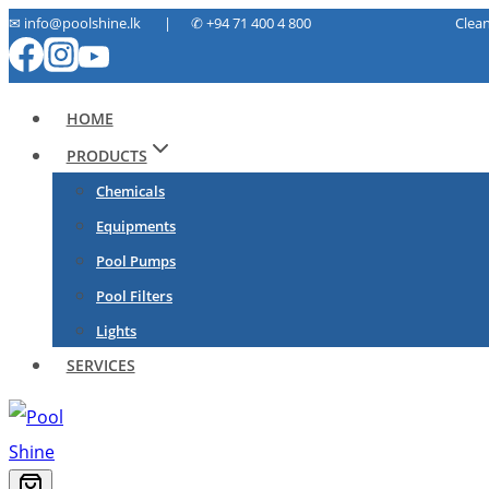
Skip
✉ info@poolshine.lk | ✆
+94 71 400 4 800 Cleaning. Ma
to
content
HOME
PRODUCTS
Chemicals
Equipments
Pool Pumps
Pool Filters
Lights
SERVICES