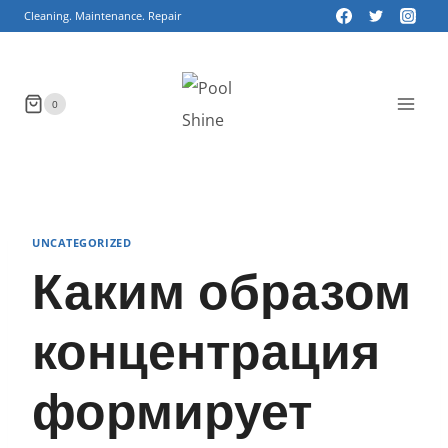
Skip
Cleaning. Maintenance. Repair
to
content
0
UNCATEGORIZED
Каким образом
концентрация
формирует