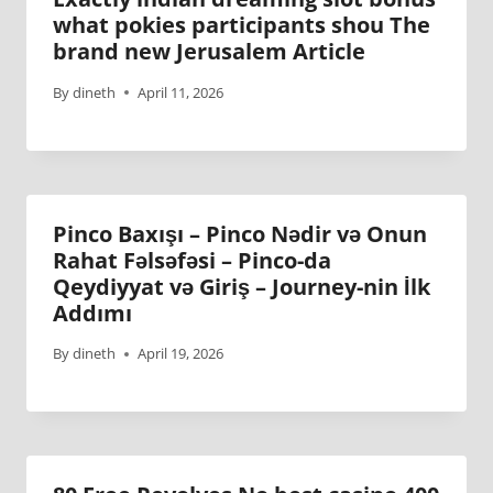
what pokies participants shou The
brand new Jerusalem Article
By
dineth
April 11, 2026
Pinco Baxışı – Pinco Nədir və Onun
Rahat Fəlsəfəsi – Pinco-da
Qeydiyyat və Giriş – Journey-nin İlk
Addımı
By
dineth
April 19, 2026