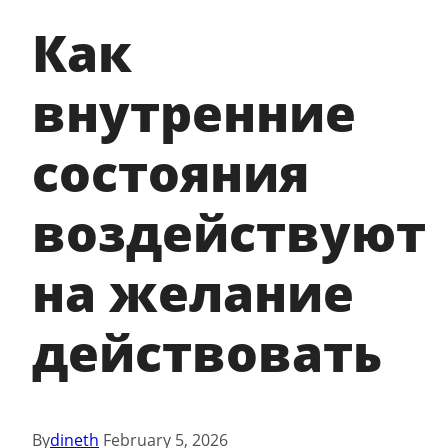
Как
внутренние
состояния
воздействуют
на желание
действовать
By
dineth
February 5, 2026