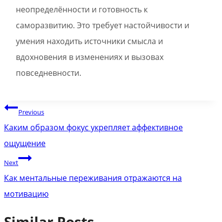
неопределённости и готовность к
саморазвитию. Это требует настойчивости и
умения находить источники смысла и
вдохновения в изменениях и вызовах
повседневности.
Post
Previous
navigation
Каким образом фокус укрепляет аффективное
ощущение
Next
Как ментальные переживания отражаются на
мотивацию
Similar Posts