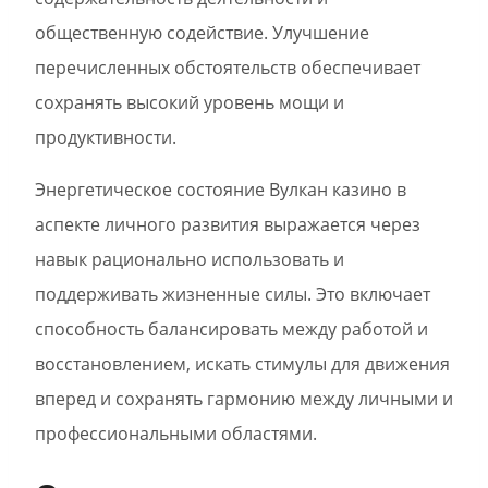
общественную содействие. Улучшение
перечисленных обстоятельств обеспечивает
сохранять высокий уровень мощи и
продуктивности.
Энергетическое состояние Вулкан казино в
аспекте личного развития выражается через
навык рационально использовать и
поддерживать жизненные силы. Это включает
способность балансировать между работой и
восстановлением, искать стимулы для движения
вперед и сохранять гармонию между личными и
профессиональными областями.