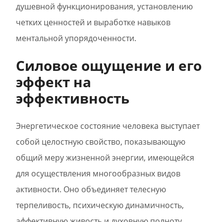
душевной функционирования, установлению
четких ценностей и выработке навыков
ментальной упорядоченности.
Силовое ощущение и его
эффект на
эффективность
Энергетическое состояние человека выступает
собой целостную свойство, показывающую
общий меру жизненной энергии, имеющейся
для осуществления многообразных видов
активности. Оно объединяет телесную
терпеливость, психическую динамичность,
аффективную живость и духовную полноту.