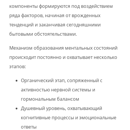
компоненты формируются под воздействием
ряда факторов, начиная от врожденных
тенденций и заканчивая сегодняшними
бытовыми обстоятельствами.
Механизм образования ментальных состояний
происходит постоянно и охватывает несколько
этапов:
Органический этап, сопряженный с
активностью нервной системы и
гормональным балансом
Душевный уровень, охватывающий
когнитивные процессы и эмоциональные
ответы