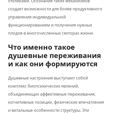
откликами. Осознание таких механизмов
создает возможности для более продуктивного
управления индивидуальной
функционированием и получения нужных
плодов в многочисленных секторах жизни.
Что именно такое
душевные переживания
и как они формируются
Душевные настроения выступают собой
комплекс биопсихических явлений,
объединяющих аффективные переживания,
когнитивные позиции, физические впечатления
и витальные особенности структуры. Эти