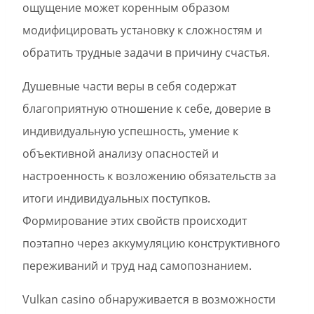
ощущение может коренным образом
модифицировать установку к сложностям и
обратить трудные задачи в причину счастья.
Душевные части веры в себя содержат
благоприятную отношение к себе, доверие в
индивидуальную успешность, умение к
объективной анализу опасностей и
настроенность к возложению обязательств за
итоги индивидуальных поступков.
Формирование этих свойств происходит
поэтапно через аккумуляцию конструктивного
переживаний и труд над самопознанием.
Vulkan casino обнаруживается в возможности