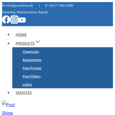
Skip
✉ info@poolshine.lk | ✆
+94 71 400 4 800
Cleaning. Maintenance. Repair
to
content
HOME
PRODUCTS
Chemicals
Equipments
Pool Pumps
Pool Filters
Lights
SERVICES