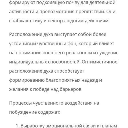
формируют подходящую почву для деятельной
активности и превозмогания препятствий. Они
снабжают силу и вектор людским действиям.
Расположение духа выступает собой более
устойчивый чувственный фон, который влияет
на понимание внешнего реальности и суждение
индивидуальных способностей. Оптимистичное
расположение духа способствует
формированию благоприятных надежд и
желания к победе над барьеров.
Процессы чувственного воздействия на
побуждение содержат:
Выработку эмоциональной связи к планам