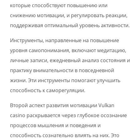
которые способствуют повышению или
снижению мотивации, и регулировать реакции,
поддерживая оптимальный уровень активности.
Инструменты, направленные на повышение
уровня самопонимания, включают медитацию,
личные записи, ежедневный анализ состояния и
практику внимательности в повседневной
жизни. Эти инструменты помогают улучшить
способность к саморегуляции.
Второй аспект развития мотивации Vulkan
casino раскрывается через глубокое осознание
процессов мышления и поведения и
способность сознательно влиять на них. Это