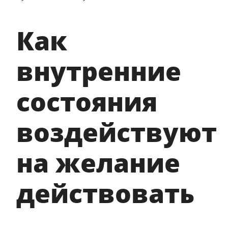
Как
внутренние
состояния
воздействуют
на желание
действовать