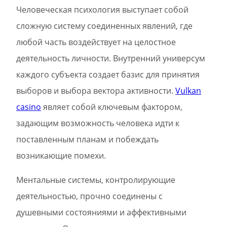
Человеческая психология выступает собой
сложную систему соединенных явлений, где
любой часть воздействует на целостное
деятельность личности. Внутренний универсум
каждого субъекта создает базис для принятия
выборов и выбора вектора активности.
Vulkan
casino
являет собой ключевым фактором,
задающим возможность человека идти к
поставленным планам и побеждать
возникающие помехи.
Ментальные системы, контролирующие
деятельностью, прочно соединены с
душевными состояниями и аффективными